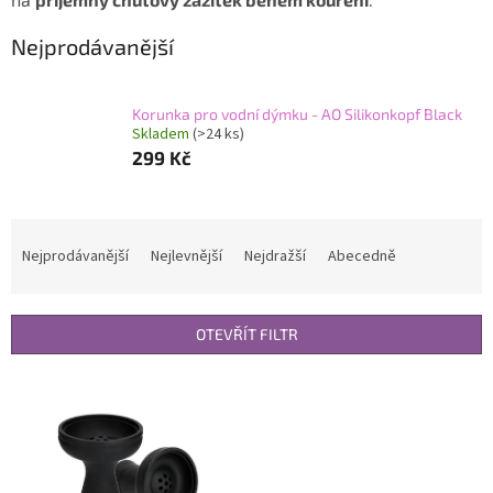
Nejprodávanější
Korunka pro vodní dýmku - AO Silikonkopf Black
Skladem
(>24 ks)
299 Kč
Ř
a
Nejprodávanější
Nejlevnější
Nejdražší
Abecedně
z
e
n
OTEVŘÍT FILTR
í
p
V
r
ý
o
p
d
i
u
s