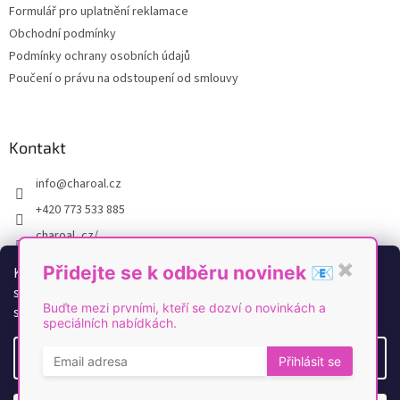
v
Formulář pro uplatnění reklamace
k
Obchodní podmínky
y
Podmínky ochrany osobních údajů
v
ý
Poučení o právu na odstoupení od smlouvy
p
i
s
u
Kontakt
info
@
charoal.cz
+420 773 533 885
charoal_cz/
https://www.youtube.com/@Charoal
Přidejte se k odběru novinek 📧
✖
K personalizaci obsahu a reklam, poskytování funkcí
sociálních médií a analýze naší návštěvnosti využíváme
Buďte mezi prvními, kteří se dozví o novinkách a
soubory cookies. Více informací
zde
.
speciálních nabídkách.
Vytvořil Shoptet
Nastavení
Přihlásit se
Copyright 2026
Charoal
. Všechna práva vyhrazena.
Upravit
nastavení cookies