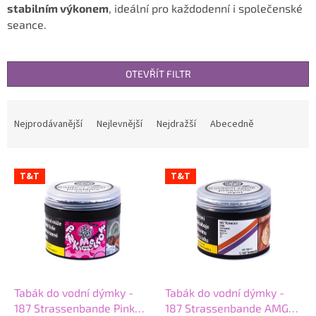
stabilním výkonem
, ideální pro každodenní i společenské
seance.
OTEVŘÍT FILTR
Ř
a
Nejprodávanější
Nejlevnější
Nejdražší
Abecedně
z
e
V
n
T&T
T&T
ý
í
p
p
i
r
s
o
p
d
r
u
o
k
d
t
Tabák do vodní dýmky -
Tabák do vodní dýmky -
u
ů
187 Strassenbande Pink
187 Strassenbande AMG