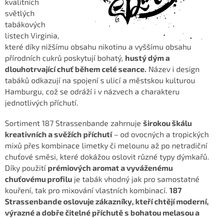
kvalitních
světlých
tabákových
listech Virginia,
které díky nižšímu obsahu nikotinu a vyššímu obsahu
přírodních cukrů poskytují bohatý,
hustý dým a
dlouhotrvající chuť během celé seance.
Název i design
tabáků odkazují na spojení s ulicí a městskou kulturou
Hamburgu, což se odráží i v názvech a charakteru
jednotlivých příchutí.
Sortiment 187 Strassenbande zahrnuje
širokou škálu
kreativních a svěžích příchutí
– od ovocných a tropických
mixů přes kombinace limetky či melounu až po netradiční
chuťové směsi, které dokážou oslovit různé typy dýmkařů.
Díky použití
prémiových aromat a vyváženému
chuťovému profilu
je tabák vhodný jak pro samostatné
kouření, tak pro mixování vlastních kombinací.
187
Strassenbande oslovuje zákazníky, kteří chtějí moderní,
výrazné a dobře čitelné příchutě s bohatou melasou a