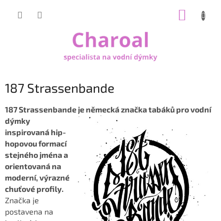
Přejít
NÁKUP
na
obsah
KOŠÍK
187 Strassenbande
187 Strassenbande je
německá značka tabáků pro vodní
dýmky
inspirovaná hip-
hopovou formací
stejného jména a
orientovaná na
moderní, výrazné
chuťové profily.
Značka je
postavena na