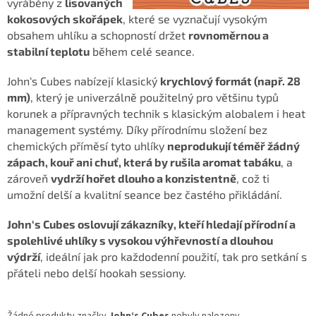
vyráběny z
lisovaných
kokosových skořápek
, které se vyznačují vysokým
obsahem uhlíku a schopností držet
rovnoměrnou a
stabilní teplotu
během celé seance.
John‘s Cubes nabízejí klasický
krychlový formát (např. 28
mm)
, který je univerzálně použitelný pro většinu typů
korunek a přípravných technik s klasickým alobalem i heat
management systémy. Díky přírodnímu složení bez
chemických příměsí tyto uhlíky
neprodukují téměř žádný
zápach, kouř ani chuť, která by rušila aromat tabáku
, a
zároveň
vydrží hořet dlouho a konzistentně
, což ti
umožní delší a kvalitní seance bez častého přikládání.
John‘s Cubes oslovují zákazníky, kteří hledají přírodní a
spolehlivé uhlíky s vysokou výhřevností a dlouhou
výdrží
, ideální jak pro každodenní použití, tak pro setkání s
přáteli nebo delší hookah sessiony.