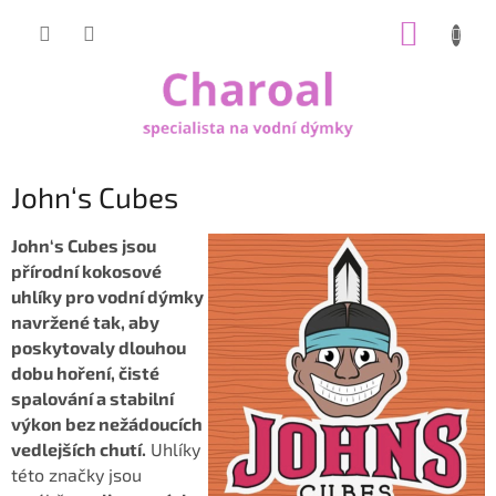
Přejít
NÁKUP
na
obsah
KOŠÍK
John‘s Cubes
John‘s Cubes jsou
přírodní kokosové
uhlíky pro vodní dýmky
navržené tak, aby
poskytovaly dlouhou
dobu hoření, čisté
spalování a stabilní
výkon bez nežádoucích
vedlejších chutí.
Uhlíky
této značky jsou