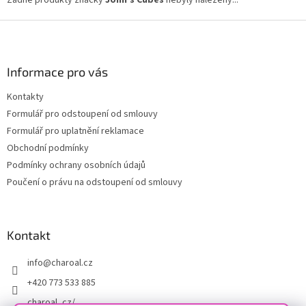
Žádné produkty značky
John‘s Cubes
nebyly nalezeny...
Z
á
p
a
Informace pro vás
t
Kontakty
í
Formulář pro odstoupení od smlouvy
Formulář pro uplatnění reklamace
Obchodní podmínky
Podmínky ochrany osobních údajů
Poučení o právu na odstoupení od smlouvy
Kontakt
info
@
charoal.cz
+420 773 533 885
charoal_cz/