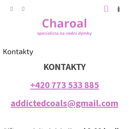
Přejít
NÁKUP
na
obsah
KOŠÍK
Kontakty
KONTAKTY
+420 773 533 885
addictedcoals@gmail.com