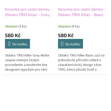
Korunka pro vodní dýmku -
Korunka pro vodní dýmku -
Oblako TRIO Killer - Grey
Oblako TRIO Killer - Basic
matte
Skladem
(3 ks)
Skladem
(5 ks)
580 Kč
580 Kč
Do košíku
Do košíku
Oblako TRIO Killer Grey Matte
Oblako TRIO Killer Basic sází na
zaujme matným šedým
jednoduchý přírodní vzhled a
provedením a moderním line
charakteristický design série
designem typickým pro sérii
TRIO, který působí čistě a
TRIO. Elegantní vzhled v
autenticky. Korunka typu killer
kombinaci s tradičním typem
nabídne intenzivnější...
killer vytváří...