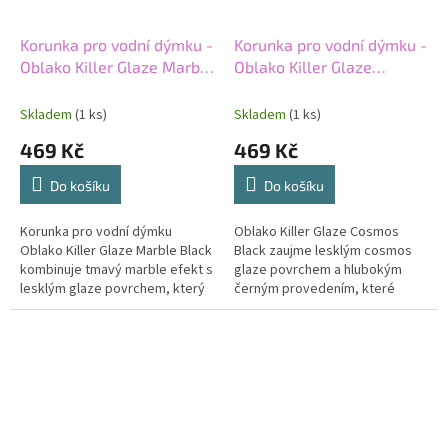
Korunka pro vodní dýmku -
Korunka pro vodní dýmku -
Oblako Killer Glaze Marble
Oblako Killer Glaze
Black
Cosmos Black
Skladem
(1 ks)
Skladem
(1 ks)
469 Kč
469 Kč
Do košíku
Do košíku
Korunka pro vodní dýmku
Oblako Killer Glaze Cosmos
Oblako Killer Glaze Marble Black
Black zaujme lesklým cosmos
kombinuje tmavý marble efekt s
glaze povrchem a hlubokým
lesklým glaze povrchem, který
černým provedením, které
dodává korunce výrazný a
působí luxusně a výrazně
prémiový vzhled. Tradiční styl...
zároveň. Korunka typu killer
nabídne...