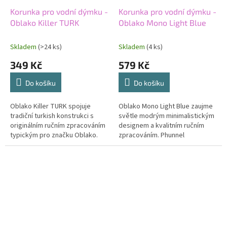
Korunka pro vodní dýmku -
Korunka pro vodní dýmku -
Oblako Killer TURK
Oblako Mono Light Blue
Skladem
(>24 ks)
Skladem
(4 ks)
349 Kč
579 Kč
Do košíku
Do košíku
Oblako Killer TURK spojuje
Oblako Mono Light Blue zaujme
tradiční turkish konstrukci s
světle modrým minimalistickým
originálním ručním zpracováním
designem a kvalitním ručním
typickým pro značku Oblako.
zpracováním. Phunnel
Robustní tělo výborně pracuje s
konstrukce pomáhá lépe udržet
teplem a podporuje intenzivní...
melasu uvnitř tabáku, korunka
stabilně...