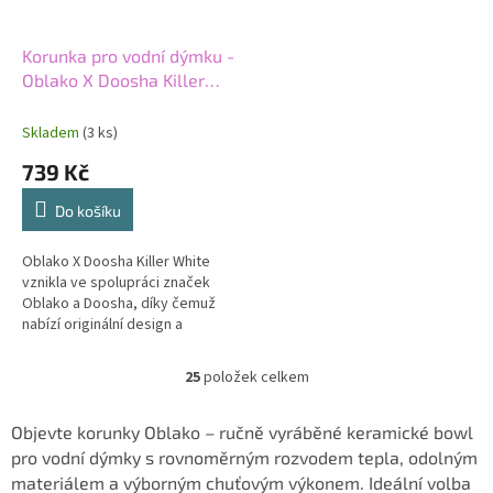
Korunka pro vodní dýmku -
Oblako X Doosha Killer
White
Skladem
(3 ks)
739 Kč
Do košíku
Oblako X Doosha Killer White
vznikla ve spolupráci značek
Oblako a Doosha, díky čemuž
nabízí originální design a
výrazný charakter. Bílé
provedení v kombinaci s
25
položek celkem
O
tradičním stylem...
v
l
Objevte korunky Oblako – ručně vyráběné keramické bowl
á
pro vodní dýmky s rovnoměrným rozvodem tepla, odolným
d
materiálem a výborným chuťovým výkonem. Ideální volba
a