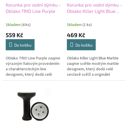
d
Korunka pro vodní dýmku -
Korunka pro vodní dýmku -
u
Oblako TRIO Line Purple
Oblako Killer Light Blue
k
Marble
t
Skladem
(4 ks)
Skladem
(1 ks)
ů
559 Kč
469 Kč
Do košíku
Do košíku
Oblako TRIO Line Purple zaujme
Oblako Killer Light Blue Marble
výrazným fialovým provedením
zaujme světle modrým marble
a charakteristickým line
designem, který dodá celé
designem, který dodá celé
sestavě svěží a originální
sestavě moderní a originální
vzhled. Korunka typu killer
vzhled. Precizní zpracování,
dobře pracuje s teplem,
stabilní...
podporuje...