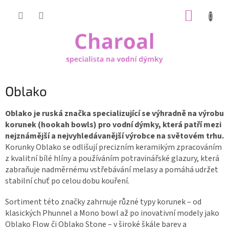
Přejít
NÁKUP
na
obsah
KOŠÍK
Oblako
Oblako je ruská značka specializující se výhradně na výrobu
korunek (hookah bowls) pro vodní dýmky, která patří mezi
nejznámější a nejvyhledávanější výrobce na světovém trhu.
Korunky Oblako se odlišují precizním keramikým zpracováním
z kvalitní bílé hlíny a používáním potravinářské glazury, která
zabraňuje nadměrnému vstřebávání melasy a pomáhá udržet
stabilní chuť po celou dobu kouření.
Sortiment této značky zahrnuje různé typy korunek – od
klasických Phunnel a Mono bowl až po inovativní modely jako
Oblako Flow či Oblako Stone – v široké škále barev a