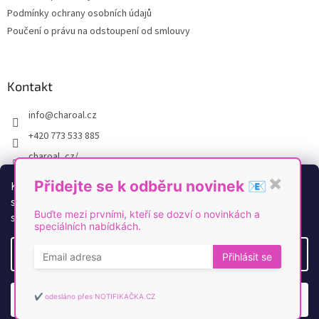
Podmínky ochrany osobních údajů
Poučení o právu na odstoupení od smlouvy
Kontakt
info
@
charoal.cz
+420 773 533 885
charoal_cz/
https://www.youtube.com/@Charoal
Přidejte se k odběru novinek 📧
✖
K personalizaci obsahu a reklam, poskytování funkcí
sociálních médií a analýze naší návštěvnosti využíváme
Buďte mezi prvními, kteří se dozví o novinkách a
soubory cookies. Více informací
zde
.
speciálních nabídkách.
Vytvořil Shoptet
Nastavení
Přihlásit se
Copyright 2026
Charoal
. Všechna práva vyhrazena.
Upravit
nastavení cookies
✔️ odesláno přes NOTIFIKAČKA.CZ
Odmítnout
Souhlasím