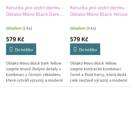
Korunka pro vodní dýmku -
Korunka pro vodní dýmku -
Oblako Mono Black Dark
Oblako Mono Black Yellow
Yellow
Skladem
(1 ks)
Skladem
(3 ks)
579 Kč
579 Kč
Do košíku
Do košíku
Oblako Mono Black Dark Yellow
Oblako Mono Black Yellow
zaujme tmavě žlutými detaily v
zaujme kontrastní kombinací
kombinaci s černým základem,
černé a žluté barvy, která dodá
které vytváří výrazný a moderní
celé sestavě výrazný a moderní
kontrast. Precizní ruční
vzhled. Precizní ruční
zpracování a vyvážená...
zpracování, stabilní práce s
teplem a...