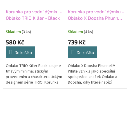
Korunka pro vodní dýmku -
Korunka pro vodní dýmku -
Oblako TRIO Killer - Black
Oblako X Doosha Phunnel
M White
Skladem
(3 ks)
Skladem
(4 ks)
580 Kč
739 Kč
Do košíku
Do košíku
Oblako TRIO Killer Black zaujme
Oblako X Doosha Phunnel M
tmavým minimalistickým
White vznikla jako speciální
provedením a charakteristickým
spolupráce značek Oblako a
designem série TRIO. Korunka
Doosha, díky které nabízí
typu killer nabídne výraznější
originální design a moderní
chuťový projev a stabilní...
phunnel provedení. Bílé
zpracování působí...