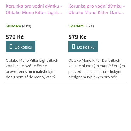
Korunka pro vodní dýmku -
Korunka pro vodní dýmku -
Oblako Mono Killer Light
Oblako Mono Killer Dark
Black
Black
Skladem
(4 ks)
Skladem
(8 ks)
579 Kč
579 Kč
Do košíku
Do košíku
Oblako Mono Killer Light Black
Oblako Mono Killer Dark Black
kombinuje světle černé
zaujme hlubokým matně černým
provedení s minimalistickým
provedením a minimalistickým
designem série Mono, který
designem typickým pro sérii
působí čistě a moderně. Killer
Mono. Killer konstrukce
konstrukce podporuje
podporuje intenzivní chuťový
intenzivnější...
projev,...