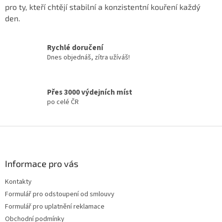
pro ty, kteří chtějí stabilní a konzistentní kouření každý
c
í
den.
p
r
v
Rychlé doručení
k
Dnes objednáš, zítra užíváš!
y
v
ý
Přes 3000 výdejních míst
p
i
po celé ČR
s
u
Z
á
p
a
Informace pro vás
t
Kontakty
í
Formulář pro odstoupení od smlouvy
Formulář pro uplatnění reklamace
Obchodní podmínky