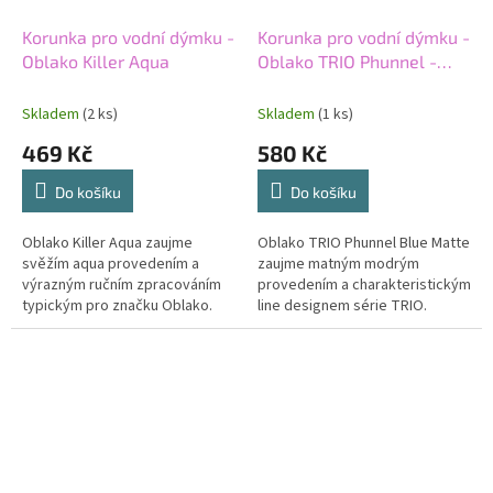
Korunka pro vodní dýmku -
Korunka pro vodní dýmku -
Oblako Killer Aqua
Oblako TRIO Phunnel -
Blue Matte
Skladem
(2 ks)
Skladem
(1 ks)
469 Kč
580 Kč
Do košíku
Do košíku
Oblako Killer Aqua zaujme
Oblako TRIO Phunnel Blue Matte
svěžím aqua provedením a
zaujme matným modrým
výrazným ručním zpracováním
provedením a charakteristickým
typickým pro značku Oblako.
line designem série TRIO.
Korunka typu killer nabídne
Moderní phunnel tvar spolu s
intenzivnější chuťový projev a
elegantním matte povrchem
originální...
vytváří...