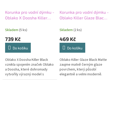
Korunka pro vodní dýmku -
Korunka pro vodní dýmku -
Oblako X Doosha Killer
Oblako Killer Glaze Black
Black
Matte
Skladem
(5 ks)
Skladem
(2 ks)
739 Kč
469 Kč
Do košíku
Do košíku
Oblako X Doosha Killer Black
Oblako Killer Glaze Black Matte
vznikla spojením značek Oblako
zaujme matně černým glaze
a Doosha, které dohromady
povrchem, který působí
vytvořily výrazný model s
elegantně a velmi moderně.
moderním tmavým designem.
Výrazný vzhled v kombinaci s
Korunka typu killer nabídne
tradičním stylem korunky typu
autentický...
killer...