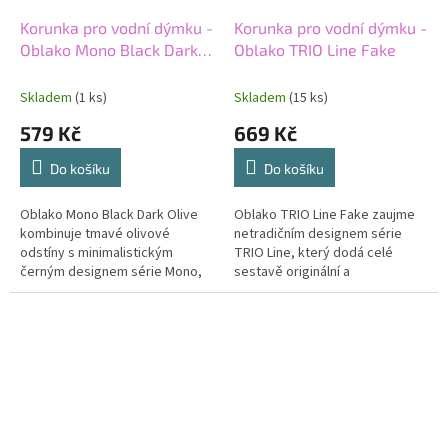
Korunka pro vodní dýmku -
Korunka pro vodní dýmku -
Oblako Mono Black Dark
Oblako TRIO Line Fake
Olive
Skladem
(1 ks)
Skladem
(15 ks)
579 Kč
669 Kč
Do košíku
Do košíku
Oblako Mono Black Dark Olive
Oblako TRIO Line Fake zaujme
kombinuje tmavé olivové
netradičním designem série
odstíny s minimalistickým
TRIO Line, který dodá celé
černým designem série Mono,
sestavě originální a
který působí elegantně a
nepřehlédnutelný vzhled.
moderně. Precizní ruční
Precizní ruční zpracování,
zpracování, stabilní...
stabilní práce s...