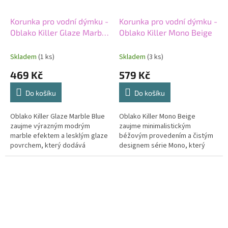
Korunka pro vodní dýmku -
Korunka pro vodní dýmku -
Oblako Killer Glaze Marble
Oblako Killer Mono Beige
Blue
Skladem
(1 ks)
Skladem
(3 ks)
469 Kč
579 Kč
Do košíku
Do košíku
Oblako Killer Glaze Marble Blue
Oblako Killer Mono Beige
zaujme výrazným modrým
zaujme minimalistickým
marble efektem a lesklým glaze
béžovým provedením a čistým
povrchem, který dodává
designem série Mono, který
korunce luxusní vzhled.
působí elegantně a nadčasově.
Kombinace originálního designu
Korunka typu killer nabídne
a tradičního...
výraznější...