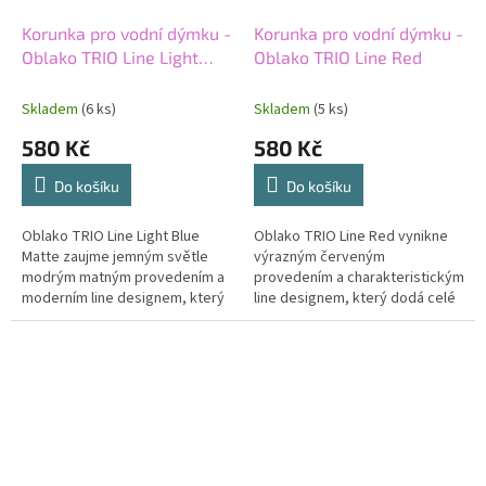
Korunka pro vodní dýmku -
Korunka pro vodní dýmku -
Oblako TRIO Line Light
Oblako TRIO Line Red
Blue matte
Skladem
(6 ks)
Skladem
(5 ks)
580 Kč
580 Kč
Do košíku
Do košíku
Oblako TRIO Line Light Blue
Oblako TRIO Line Red vynikne
Matte zaujme jemným světle
výrazným červeným
modrým matným provedením a
provedením a charakteristickým
moderním line designem, který
line designem, který dodá celé
dodá celé sestavě čistý a
sestavě moderní a energický
elegantní vzhled. Kvalitní
vzhled. Precizní zpracování,
zpracování,...
stabilní...