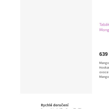
Tabák
Mong
639
Mango,
Hookai
ovoce 
Mango 
Grapefr
Rychlé doručení