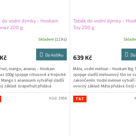
 do vodní dýmky - Hookain
Tabák do vodní dýmky - Hook
anaz 200 g
Toy 200 g
Skladem
(12 ks)
Sklad
Do košíku
Do
 Kč
639 Kč
ruit, mango, ananas – Hookain
Máta, vodní meloun – Hookain Big 
az 200g spojuje citrusové a tropické
spojuje sladší melounový tón se s
 Mango s ananasem vytvářejí sladší
zakončením. Vodní meloun vytváří
ký základ. Grapefruit přidává
ovocný základ. Máta přidává čistý 
avý a jemně...
charakter....
Kód:
3956
T&T