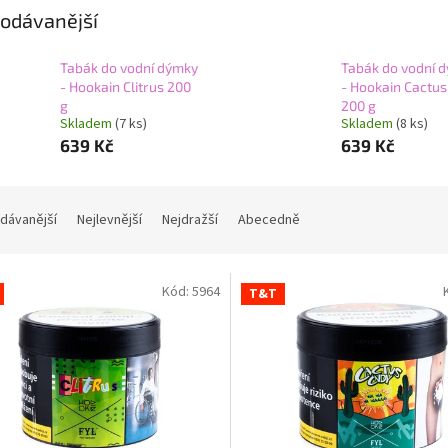
odávanější
Tabák do vodní dýmky
Tabák do vodní 
- Hookain Clitrus 200
- Hookain Cactus
g
200 g
Skladem
(7 ks)
Skladem
(8 ks)
639 Kč
639 Kč
dávanější
Nejlevnější
Nejdražší
Abecedně
Kód:
5964
T&T