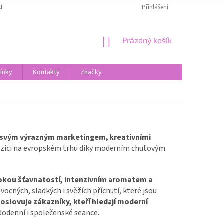
Ř PRO UPLATNĚNÍ REKLAMACE
OBCHODNÍ PODMÍNKY
Přihlášení
PODMÍNKY O
NÁKUPNÍ
Prázdný košík
KOŠÍK
ínky
Kontakty
Značky
 svým výrazným marketingem, kreativními
ozici na evropském trhu díky moderním chuťovým
okou šťavnatostí, intenzivním aromatem a
vocných, sladkých i svěžích příchutí, které jsou
oslovuje zákazníky, kteří hledají moderní
ždodenní i společenské seance.