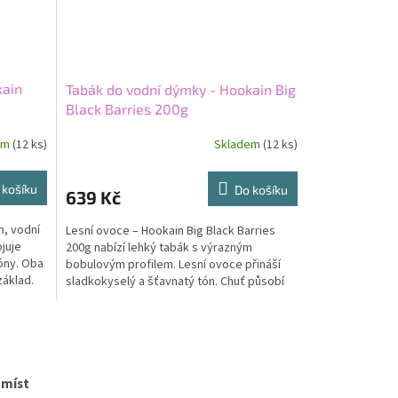
kain
Tabák do vodní dýmky - Hookain Big
Black Barries 200g
em
(12 ks)
Skladem
(12 ks)
 košíku
Do košíku
639 Kč
n, vodní
Lesní ovoce – Hookain Big Black Barries
juje
200g nabízí lehký tabák s výrazným
óny. Oba
bobulovým profilem. Lesní ovoce přináší
základ.
sladkokyselý a šťavnatý tón. Chuť působí
ovocně a přímočaře....
 míst