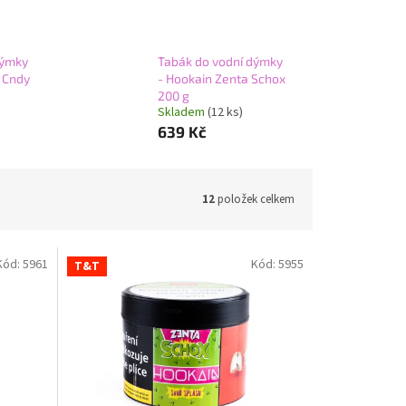
dýmky
Tabák do vodní dýmky
 Cndy
- Hookain Zenta Schox
200 g
Skladem
(12 ks)
639 Kč
12
položek celkem
Kód:
5961
Kód:
5955
T&T