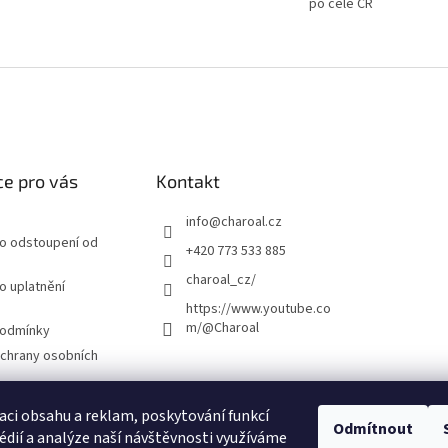
po celé ČR
a
c
í
p
r
v
k
y
v
e pro vás
Kontakt
ý
p
i
info
@
charoal.cz
s
ro odstoupení od
+420 773 533 885
u
charoal_cz/
o uplatnění
https://www.youtube.co
m/@Charoal
podmínky
chrany osobních
právu na odstoupení
aci obsahu a reklam, poskytování funkcí
Odmítnout
édií a analýze naší návštěvnosti využíváme