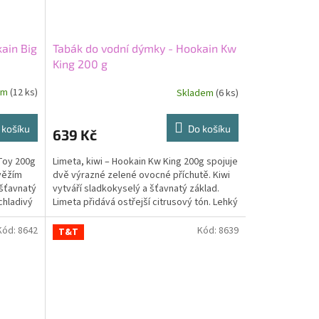
ain Big
Tabák do vodní dýmky - Hookain Kw
King 200 g
em
(12 ks)
Skladem
(6 ks)
 košíku
Do košíku
639 Kč
Toy 200g
Limeta, kiwi – Hookain Kw King 200g spojuje
věžím
dvě výrazné zelené ovocné příchutě. Kiwi
 šťavnatý
vytváří sladkokyselý a šťavnatý základ.
chladivý
Limeta přidává ostřejší citrusový tón. Lehký
tabák...
Kód:
8642
Kód:
8639
T&T