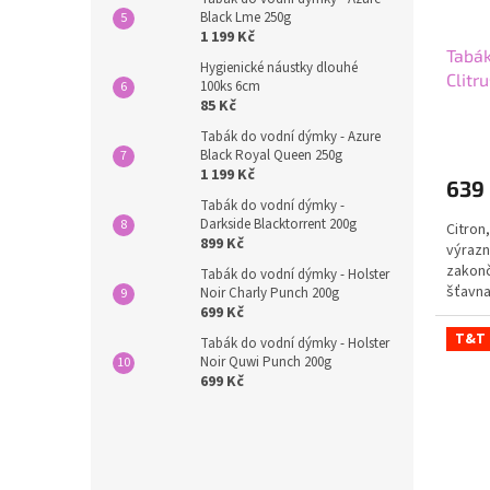
d
t
Black Lme 250g
u
ů
1 199 Kč
Tabák
k
Hygienické náustky dlouhé
Clitr
t
100ks 6cm
85 Kč
ů
Tabák do vodní dýmky - Azure
Black Royal Queen 250g
1 199 Kč
639
Tabák do vodní dýmky -
Darkside Blacktorrent 200g
Citron
899 Kč
výrazn
zakonč
Tabák do vodní dýmky - Holster
šťavna
Noir Charly Punch 200g
699 Kč
chladiv
T&T
Tabák do vodní dýmky - Holster
Noir Quwi Punch 200g
699 Kč