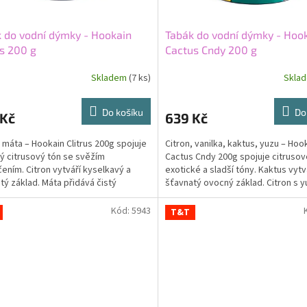
 do vodní dýmky - Hookain
Tabák do vodní dýmky - Hoo
us 200 g
Cactus Cndy 200 g
Skladem
(7 ks)
Skla
Do košíku
Do
 Kč
639 Kč
, máta – Hookain Clitrus 200g spojuje
Citron, vanilka, kaktus, yuzu – Hoo
ý citrusový tón se svěžím
Cactus Cndy 200g spojuje citrusov
ením. Citron vytváří kyselkavý a
exotické a sladší tóny. Kaktus vytv
tý základ. Máta přidává čistý
šťavnatý ovocný základ. Citron s y
ý charakter. Lehký...
přidávají kyselkavý...
Kód:
5943
T&T