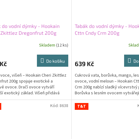
 do vodní dýmky - Hookain
Tabák do vodní dýmky - Hoo
 Zkittlez Dregonfrut 200g
Cttn Cndy Crm 200g
Skladem
(12 ks)
Skla
Do košíku
Do
 Kč
639 Kč
ovoce, višeň – Hookain Cheri Zkittlez
Cukrová vata, borůvka, mango, les
frut 200g spojuje exotické a
ovoce, vodní meloun – Hookain Ct
é ovoce. Dračí ovoce vytváří
Crm 200g nabízí sladký vícevrstvý p
ší exotický základ. Višeň přidává
Borůvka s lesním ovocem vytvářej
ější sladkokyselý...
bobulový základ. Mango...
Kód:
8638
T&T