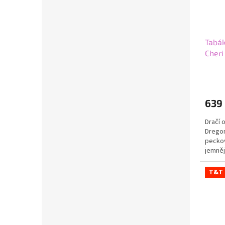
Tabák
Cheri
639
Dračí 
Dregon
peckov
jemněj
výrazn
T&T