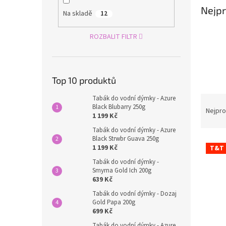
n
Nejpr
e
Na skladě
12
l
ROZBALIT FILTR
Top 10 produktů
Ř
Tabák do vodní dýmky - Azure
Black Blubarry 250g
a
Nejpro
1 199 Kč
z
Tabák do vodní dýmky - Azure
e
Black Strwbr Guava 250g
V
n
1 199 Kč
T&T
ý
í
Tabák do vodní dýmky -
p
p
Smyrna Gold Ich 200g
i
r
639 Kč
s
o
Tabák do vodní dýmky - Dozaj
p
d
Gold Papa 200g
r
u
699 Kč
o
k
Tabák do vodní dýmky - Azure