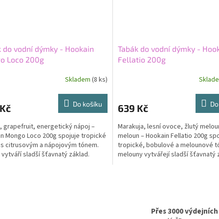
 do vodní dýmky - Hookain
Tabák do vodní dýmky - Hoo
o Loco 200g
Fellatio 200g
Skladem
(8 ks)
Sklad
Do košíku
Do
 Kč
639 Kč
 grapefruit, energetický nápoj –
Marakuja, lesní ovoce, žlutý melou
n Mongo Loco 200g spojuje tropické
meloun – Hookain Fellatio 200g spo
s citrusovým a nápojovým tónem.
tropické, bobulové a melounové t
vytváří sladší šťavnatý základ.
melouny vytvářejí sladší šťavnatý 
uit přidává...
Marakuja...
O
v
l
á
Přes 3000 výdejních
d