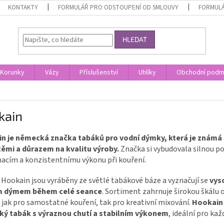
KONTAKTY
FORMULÁŘ PRO ODSTOUPENÍ OD SMLOUVY
FORMULÁ
HLEDAT
Korunky
Vázy
Příslušenství
Uhlíky
Obchodní podm
kain
n je německá značka tabáků pro vodní dýmky, která je známá
těmi a důrazem na kvalitu výroby.
Značka si vybudovala silnou p
acím a konzistentnímu výkonu při kouření.
Hookain jsou vyráběny ze světlé tabákové báze a vyznačují se
vys
m dýmem během celé seance
. Sortiment zahrnuje širokou škálu o
jak pro samostatné kouření, tak pro kreativní mixování.
Hookain 
ý tabák s výraznou chutí a stabilním výkonem
, ideální pro ka