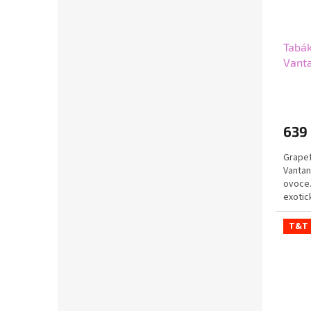
Tabák
Vant
639
Grapef
Vantan
ovoce.
exotic
kyselk
T&T