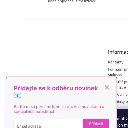
Dnes objednáš, zítra užíváš!
Z
á
p
a
t
Informac
í
Kontakty
Formulář p
smlouvy
Formulář pr
reklamace
Přidejte se k odběru novinek
✖
Obchodní 
📧
Podmínky o
Buďte mezi prvními, kteří se dozví o novinkách a
údajů
speciálních nabídkách.
Poučení o 
K personaliz
od smlouvy
Přihlásit
sociálních m