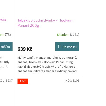
kain
Tabák do vodní dýmky - Hookain
Punani 200g
dem
(7 ks)
Skladem
(12 ks)
 košíku
Do košíku
639 Kč
ní
Multivitamín, mango, marakuja, pomeranč,
tn Cndy
ananas, broskev – Hookain Punani 200g
rofil.
nabízí vícevrstvý tropický profil. Mango s
í
ananasem vytvářejí sladší exotický základ.
Marakuja...
Kód:
8637
Kód:
3108
T&T