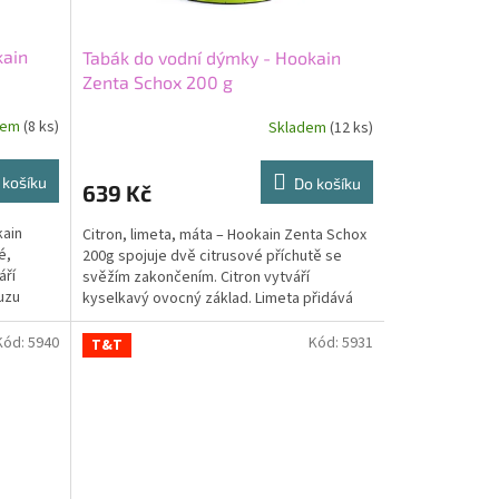
kain
Tabák do vodní dýmky - Hookain
Zenta Schox 200 g
dem
(8 ks)
Skladem
(12 ks)
 košíku
Do košíku
639 Kč
kain
Citron, limeta, máta – Hookain Zenta Schox
é,
200g spojuje dvě citrusové příchutě se
áří
svěžím zakončením. Citron vytváří
uzu
kyselkavý ovocný základ. Limeta přidává
ostřejší zelený...
Kód:
5940
Kód:
5931
T&T