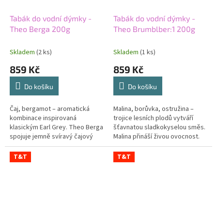
Tabák do vodní dýmky -
Tabák do vodní dýmky -
Theo Berga 200g
Theo Brumblber:1 200g
Skladem
(2 ks)
Skladem
(1 ks)
859 Kč
859 Kč
Do košíku
Do košíku
Čaj, bergamot – aromatická
Malina, borůvka, ostružina –
kombinace inspirovaná
trojice lesních plodů vytváří
klasickým Earl Grey. Theo Berga
šťavnatou sladkokyselou směs.
spojuje jemně svíravý čajový
Malina přináší živou ovocnost.
základ s citrusově květinovým
Borůvka chuť zakulacuje a
bergamotem. Obě složky
ostružina přidává tmavší tón....
T&T
T&T
vytvářejí...