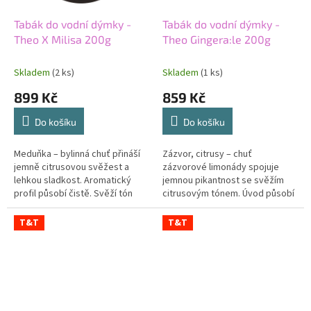
Tabák do vodní dýmky -
Tabák do vodní dýmky -
Theo X Milisa 200g
Theo Gingera:le 200g
Skladem
(2 ks)
Skladem
(1 ks)
899 Kč
859 Kč
Do košíku
Do košíku
Meduňka – bylinná chuť přináší
Zázvor, citrusy – chuť
jemně citrusovou svěžest a
zázvorové limonády spojuje
lehkou sladkost. Aromatický
jemnou pikantnost se svěžím
profil působí čistě. Svěží tón
citrusovým tónem. Úvod působí
odlehčuje plnější základ. Silný
živě a kořeněně. Sladší
tabák dodává meduňce...
limonádový charakter zázvor
T&T
T&T
postupně...