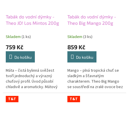
Tabák do vodní dýmky -
Tabák do vodní dýmky -
Theo JO! Los Mintos 200g
Theo Big Mango 200g
Skladem
(1 ks)
Skladem
(3 ks)
759 Kč
859 Kč
Do košíku
Do košíku
Máta – čistá bylinná svěžest
Mango – plná tropická chuť se
tvoří jednoduchý a výrazný
sladkým a šťavnatým
chuťový profil. Úvod působí
charakterem. Theo Big Mango
chladivě a aromaticky. Mátový
se soustředí na zralé ovoce bez
tón zůstává čitelný po celý
zbytečných doplňků. Profil
průběh. Lehká síla podporuje
působí výrazně, ale zachovává
T&T
T&T
snadné...
si...