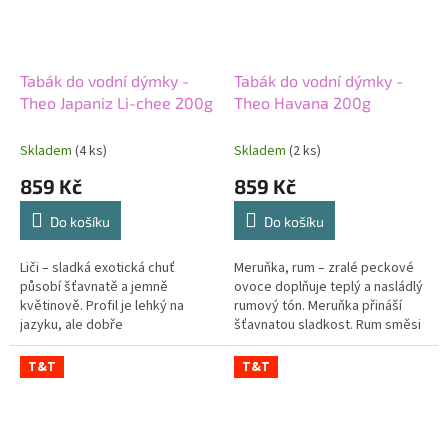
Tabák do vodní dýmky -
Tabák do vodní dýmky -
Theo Japaniz Li-chee 200g
Theo Havana 200g
Skladem
(4 ks)
Skladem
(2 ks)
859 Kč
859 Kč
Do košíku
Do košíku
Liči – sladká exotická chuť
Meruňka, rum – zralé peckové
působí šťavnatě a jemně
ovoce doplňuje teplý a nasládlý
květinově. Profil je lehký na
rumový tón. Meruňka přináší
jazyku, ale dobře
šťavnatou sladkost. Rum směsi
rozpoznatelný. Ovocná sladkost
dodává hlubší nápojový
přechází do svěžího dozvuku.
charakter. Střední síla drží obě...
T&T
T&T
Střední síla...