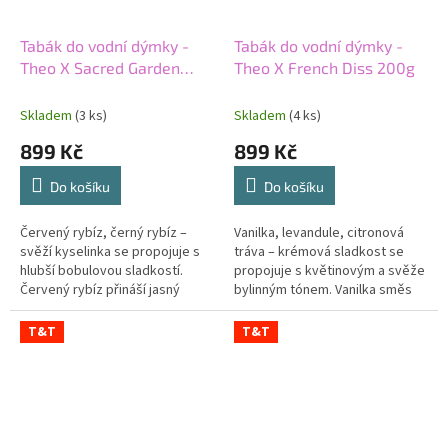
Tabák do vodní dýmky -
Tabák do vodní dýmky -
Theo X Sacred Garden
Theo X French Diss 200g
200g
Skladem
(3 ks)
Skladem
(4 ks)
899 Kč
899 Kč
Do košíku
Do košíku
Červený rybíz, černý rybíz –
Vanilka, levandule, citronová
svěží kyselinka se propojuje s
tráva – krémová sladkost se
hlubší bobulovou sladkostí.
propojuje s květinovým a svěže
Červený rybíz přináší jasný
bylinným tónem. Vanilka směs
ovocný tón. Černý rybíz dodává
zakulacuje. Levandule přidává
směsi plnost. Silný tabák...
aromatickou hloubku....
T&T
T&T