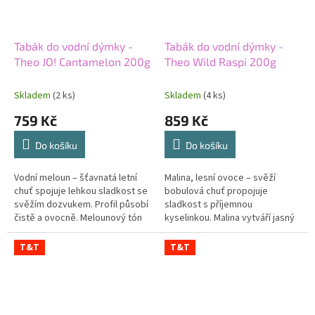
Tabák do vodní dýmky -
Tabák do vodní dýmky -
Theo JO! Cantamelon 200g
Theo Wild Raspi 200g
Skladem
(2 ks)
Skladem
(4 ks)
759 Kč
859 Kč
Do košíku
Do košíku
Vodní meloun – šťavnatá letní
Malina, lesní ovoce – svěží
chuť spojuje lehkou sladkost se
bobulová chuť propojuje
svěžím dozvukem. Profil působí
sladkost s příjemnou
čistě a ovocně. Melounový tón
kyselinkou. Malina vytváří jasný
není zbytečně těžký. Lehká síla
ovocný základ. Lesní ovoce
podporuje jeho svěží...
přidává hlubší a vrstevnatější
T&T
T&T
tón. Střední...