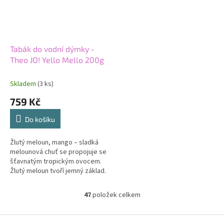
Tabák do vodní dýmky -
Theo JO! Yello Mello 200g
Skladem
(3 ks)
759 Kč
Do košíku
Žlutý meloun, mango – sladká
melounová chuť se propojuje se
šťavnatým tropickým ovocem.
Žlutý meloun tvoří jemný základ.
Mango přidává plnější a zralejší
tón. Lehká síla nechává...
47
položek celkem
O
v
l
Z