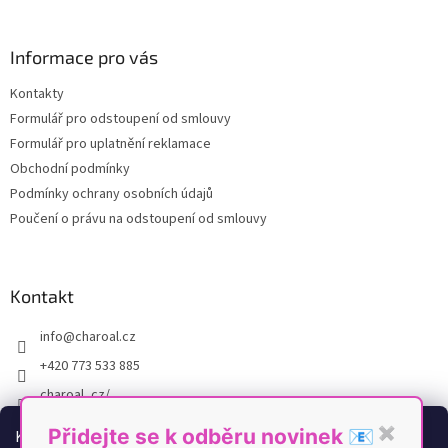
á
á
d
p
a
a
Informace pro vás
c
t
í
Kontakty
í
p
Formulář pro odstoupení od smlouvy
r
v
Formulář pro uplatnění reklamace
k
Obchodní podmínky
y
Podmínky ochrany osobních údajů
v
ý
Poučení o právu na odstoupení od smlouvy
p
i
s
u
Kontakt
info
@
charoal.cz
+420 773 533 885
charoal_cz/
https://www.youtube.com/@Charoal
Přidejte se k odběru novinek 📧
✖
K personalizaci obsahu a reklam, poskytování funkcí