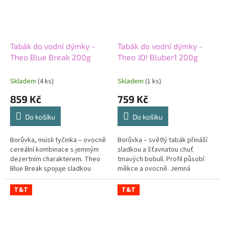
Tabák do vodní dýmky -
Tabák do vodní dýmky -
Theo Blue Break 200g
Theo JO! Bluber1 200g
Skladem
(4 ks)
Skladem
(1 ks)
859 Kč
759 Kč
Do košíku
Do košíku
Borůvka, müsli tyčinka – ovocně
Borůvka – světlý tabák přináší
cereální kombinace s jemným
sladkou a šťavnatou chuť
dezertním charakterem. Theo
tmavých bobulí. Profil působí
Blue Break spojuje sladkou
měkce a ovocně. Jemná
borůvku s chutí zapečených
kyselkavost vyvažuje
obilovin. Bobulové ovoce
borůvkovou sladkost. Lehká síla
T&T
T&T
dodává...
nechává hlavní...