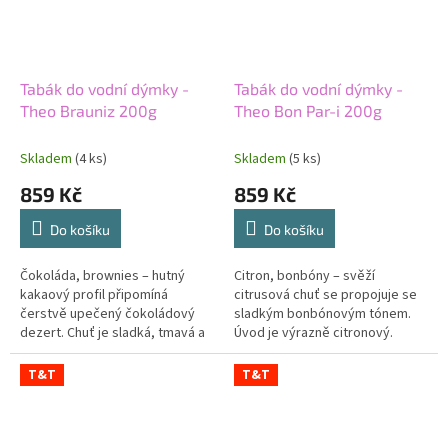
Tabák do vodní dýmky -
Tabák do vodní dýmky -
Theo Brauniz 200g
Theo Bon Par-i 200g
Skladem
(4 ks)
Skladem
(5 ks)
859 Kč
859 Kč
Do košíku
Do košíku
Čokoláda, brownies – hutný
Citron, bonbóny – svěží
kakaový profil připomíná
citrusová chuť se propojuje se
čerstvě upečený čokoládový
sladkým bonbónovým tónem.
dezert. Chuť je sladká, tmavá a
Úvod je výrazně citronový.
zaoblená. Brownies tón přidává
Sladkost postupně zakulacuje
pečený charakter. Střední síla...
jeho kyselkavý charakter.
T&T
T&T
Střední síla...