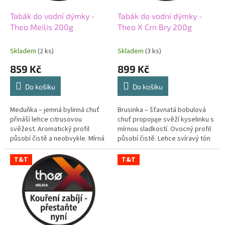
o
k
d
t
Tabák do vodní dýmky -
Tabák do vodní dýmky -
u
ů
Theo Meilis 200g
Theo X Crn Bry 200g
k
t
Skladem
(2 ks)
Skladem
(3 ks)
ů
859 Kč
899 Kč
Do košíku
Do košíku
Meduňka – jemná bylinná chuť
Brusinka – šťavnatá bobulová
přináší lehce citrusovou
chuť propojuje svěží kyselinku s
svěžest. Aromatický profil
mírnou sladkostí. Ovocný profil
působí čistě a neobvykle. Mírná
působí čistě. Lehce svíravý tón
sladkost zakulacuje bylinnou
dodává brusince hloubku. Silný
linku. Střední síla udržuje
tabák podporuje...
T&T
T&T
příchuť...