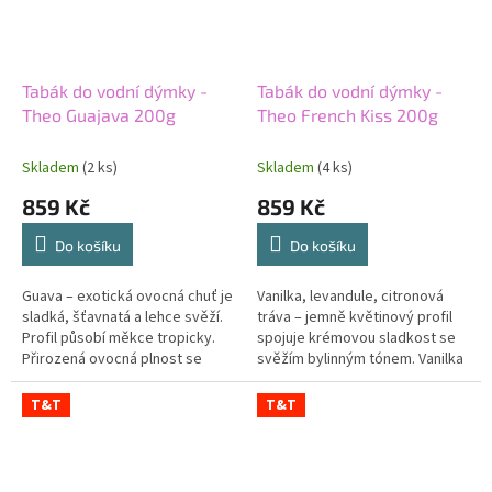
Tabák do vodní dýmky -
Tabák do vodní dýmky -
Theo Guajava 200g
Theo French Kiss 200g
Skladem
(2 ks)
Skladem
(4 ks)
859 Kč
859 Kč
Do košíku
Do košíku
Guava – exotická ovocná chuť je
Vanilka, levandule, citronová
sladká, šťavnatá a lehce svěží.
tráva – jemně květinový profil
Profil působí měkce tropicky.
spojuje krémovou sladkost se
Přirozená ovocná plnost se
svěžím bylinným tónem. Vanilka
střídá s jemnou kyselkavostí.
chuť zakulacuje. Levandule
Střední síla udržuje guavu...
přidává aromatickou...
T&T
T&T