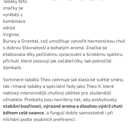
Tabáky této
značky se
vyrábějí z
kombinace
odrůd
Virginia,
Burley a Oriental, což umožňuje vytvořit harmonickou chuť
s dobrou šťavnatostí a bohatým aroma. Značka se
etablovala díky pečlivému zpracování a širokému spektru
příchutí, které oslovují jak začátečníky, tak pokročilé
dýmkaře.
Sortiment tabáků Theo zahrnuje jak klasické světlé směsi,
tak i tmavé tabáky a speciální řady jako Theo X, které
nabízejí intenzivnější chuťový zážitek pro zkušenější
uživatele. Produkty jsou navrženy tak, aby poskytovaly
stabilní kouřivost, výrazné aroma a dlouhou výdrž chuti
během celé seance
, a fungují dobře samostatně i při
míchání podle osobních preferencí.