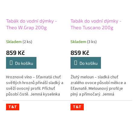
Tabák do vodní dýmky -
Tabák do vodní dýmky -
Theo W.Grap 200g
Theo Tuscano 200g
Skladem
(2 ks)
Skladem
(3 ks)
859 Kč
859 Kč
Do košíku
Do košíku
Hroznové víno – šťavnatá chuť
Žlutý meloun – sladká chuť
světlých hroznů přináší sladký a
zralého ovoce působí měkce a
svěží ovocný profil. Příchuť
šťavnatě. Melounový profil je
působí čistě. Jemná kyselinka
plný a přímočarý. Jemná
vyvažuje hroznovou sladkost.
svěžest vyvažuje sladší základ.
Střední síla dodává směsi...
Střední síla zvýrazňuje ovocný...
T&T
T&T