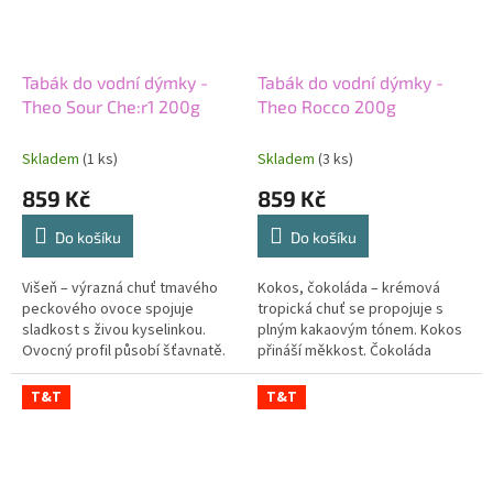
Tabák do vodní dýmky -
Tabák do vodní dýmky -
Theo Sour Che:r1 200g
Theo Rocco 200g
Skladem
(1 ks)
Skladem
(3 ks)
859 Kč
859 Kč
Do košíku
Do košíku
Višeň – výrazná chuť tmavého
Kokos, čokoláda – krémová
peckového ovoce spojuje
tropická chuť se propojuje s
sladkost s živou kyselinkou.
plným kakaovým tónem. Kokos
Ovocný profil působí šťavnatě.
přináší měkkost. Čokoláda
Lehce svíravý okraj dodává višni
dodává směsi hlubší dezertní
hloubku. Střední síla
charakter. Střední síla udržuje
T&T
T&T
podporuje...
obě...