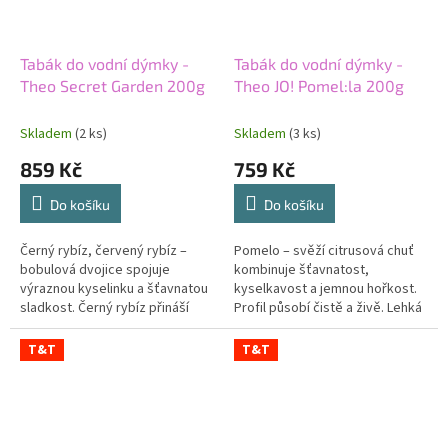
Tabák do vodní dýmky -
Tabák do vodní dýmky -
Theo Secret Garden 200g
Theo JO! Pomel:la 200g
Skladem
(2 ks)
Skladem
(3 ks)
859 Kč
759 Kč
Do košíku
Do košíku
Černý rybíz, červený rybíz –
Pomelo – svěží citrusová chuť
bobulová dvojice spojuje
kombinuje šťavnatost,
výraznou kyselinku a šťavnatou
kyselkavost a jemnou hořkost.
sladkost. Černý rybíz přináší
Profil působí čistě a živě. Lehká
hlubší tón. Červený rybíz směs
sladkost zaobluje výraznější
odlehčuje svěžestí. Střední...
citrusový okraj. Lehká síla...
T&T
T&T