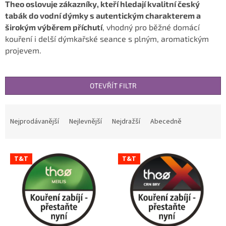
Theo oslovuje zákazníky, kteří hledají kvalitní český
tabák do vodní dýmky s autentickým charakterem a
širokým výběrem příchutí
, vhodný pro běžné domácí
kouření i delší dýmkařské seance s plným, aromatickým
projevem.
OTEVŘÍT FILTR
Ř
a
Nejprodávanější
Nejlevnější
Nejdražší
Abecedně
z
e
V
n
T&T
T&T
ý
í
p
p
i
r
s
o
p
d
r
u