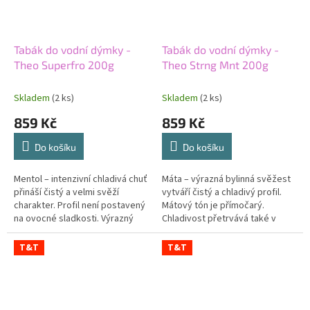
Tabák do vodní dýmky -
Tabák do vodní dýmky -
Theo Superfro 200g
Theo Strng Mnt 200g
Skladem
(2 ks)
Skladem
(2 ks)
859 Kč
859 Kč
Do košíku
Do košíku
Mentol – intenzivní chladivá chuť
Máta – výrazná bylinná svěžest
přináší čistý a velmi svěží
vytváří čistý a chladivý profil.
charakter. Profil není postavený
Mátový tón je přímočarý.
na ovocné sladkosti. Výrazný
Chladivost přetrvává také v
chlad se rozvíjí od prvních tahů.
dochuti. Střední síla dodává
Střední síla...
směsi plnější charakter. Theo...
T&T
T&T