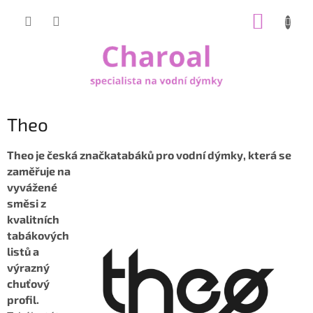
Přejít
NÁKUP
na
obsah
KOŠÍK
Theo
Theo je česká značka
tabáků pro vodní dýmky, která se
zaměřuje na
vyvážené
směsi z
kvalitních
tabákových
listů a
výrazný
chuťový
profil.