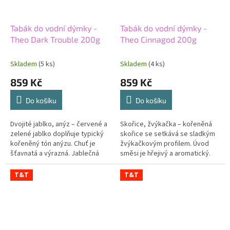
Tabák do vodní dýmky -
Tabák do vodní dýmky -
Theo Dark Trouble 200g
Theo Cinnagod 200g
Skladem
(5 ks)
Skladem
(4 ks)
859 Kč
859 Kč
Do košíku
Do košíku
Dvojité jablko, anýz – červené a
Skořice, žvýkačka – kořeněná
zelené jablko doplňuje typický
skořice se setkává se sladkým
kořeněný tón anýzu. Chuť je
žvýkačkovým profilem. Úvod
šťavnatá a výrazná. Jablečná
směsi je hřejivý a aromatický.
sladkost se střídá se svěžejší
Žvýkačka postupně změkčuje
kyselkavostí. Střední...
kořeněný tón. Střední síla...
T&T
T&T