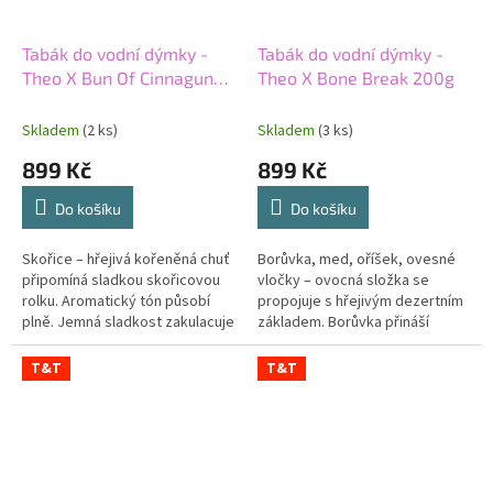
Tabák do vodní dýmky -
Tabák do vodní dýmky -
Theo X Bun Of Cinnagun
Theo X Bone Break 200g
200g
Skladem
(2 ks)
Skladem
(3 ks)
899 Kč
899 Kč
Do košíku
Do košíku
Skořice – hřejivá kořeněná chuť
Borůvka, med, oříšek, ovesné
připomíná sladkou skořicovou
vločky – ovocná složka se
rolku. Aromatický tón působí
propojuje s hřejivým dezertním
plně. Jemná sladkost zakulacuje
základem. Borůvka přináší
kořeněný základ. Silný tabák
šťavnatost. Med a oříšek
podporuje výrazný...
dodávají kulatou sladkost.
T&T
T&T
Ovesné vločky...