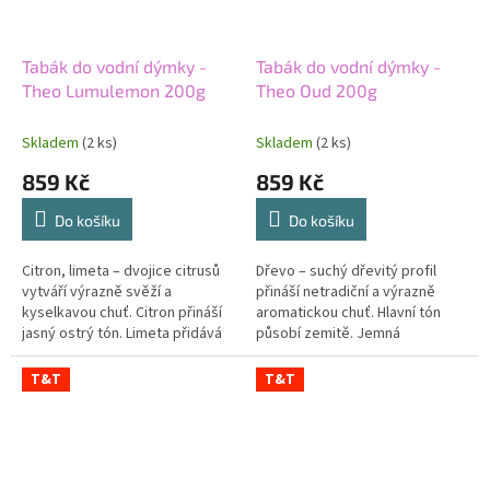
Tabák do vodní dýmky -
Tabák do vodní dýmky -
Theo Lumulemon 200g
Theo Oud 200g
Skladem
(2 ks)
Skladem
(2 ks)
859 Kč
859 Kč
Do košíku
Do košíku
Citron, limeta – dvojice citrusů
Dřevo – suchý dřevitý profil
vytváří výrazně svěží a
přináší netradiční a výrazně
kyselkavou chuť. Citron přináší
aromatickou chuť. Hlavní tón
jasný ostrý tón. Limeta přidává
působí zemitě. Jemná
zelenou citrusovou svěžest.
kořenitost mu dodává hloubku.
Střední síla podtrhuje živý...
Střední síla podporuje plný
T&T
T&T
charakter...