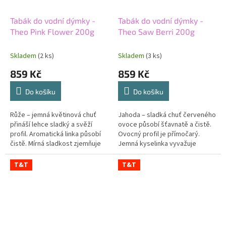
Tabák do vodní dýmky -
Tabák do vodní dýmky -
Theo Pink Flower 200g
Theo Saw Berri 200g
Skladem
(2 ks)
Skladem
(3 ks)
859 Kč
859 Kč
Do košíku
Do košíku
Růže – jemná květinová chuť
Jahoda – sladká chuť červeného
přináší lehce sladký a svěží
ovoce působí šťavnatě a čistě.
profil. Aromatická linka působí
Ovocný profil je přímočarý.
čistě. Mírná sladkost zjemňuje
Jemná kyselinka vyvažuje
květinový charakter. Střední síla
jahodovou sladkost. Střední síla
udržuje růži dobře...
dodává příchuti plnější...
T&T
T&T