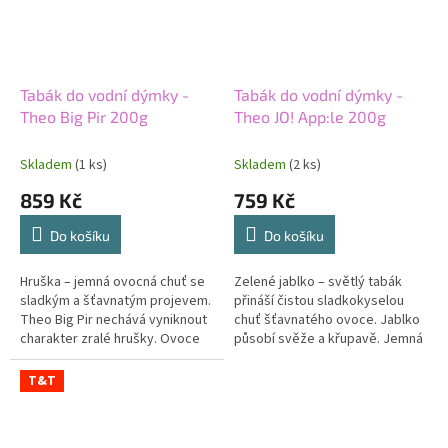
Tabák do vodní dýmky -
Tabák do vodní dýmky -
Theo Big Pir 200g
Theo JO! App:le 200g
Skladem
(1 ks)
Skladem
(2 ks)
859 Kč
759 Kč
Do košíku
Do košíku
Hruška – jemná ovocná chuť se
Zelené jablko – světlý tabák
sladkým a šťavnatým projevem.
přináší čistou sladkokyselou
Theo Big Pir nechává vyniknout
chuť šťavnatého ovoce. Jablko
charakter zralé hrušky. Ovoce
působí svěže a křupavě. Jemná
působí měkce a není překryté
sladkost vyvažuje jeho
dalšími aromaty. Střední...
kyselkavý tón. Lehká síla
T&T
nechává...