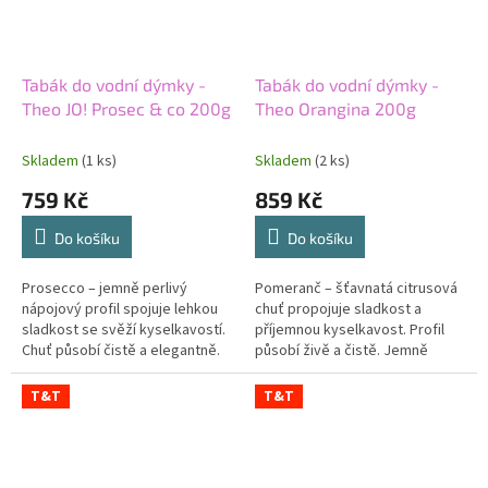
Tabák do vodní dýmky -
Tabák do vodní dýmky -
Theo JO! Prosec & co 200g
Theo Orangina 200g
Skladem
(1 ks)
Skladem
(2 ks)
759 Kč
859 Kč
Do košíku
Do košíku
Prosecco – jemně perlivý
Pomeranč – šťavnatá citrusová
nápojový profil spojuje lehkou
chuť propojuje sladkost a
sladkost se svěží kyselkavostí.
příjemnou kyselkavost. Profil
Chuť působí čistě a elegantně.
působí živě a čistě. Jemně
Ovocný tón připomíná šumivé
nahořklý okraj dodává
víno. Lehká síla zachovává...
pomeranči hloubku. Střední síla
T&T
T&T
podporuje...