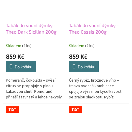
Tabák do vodní dýmky -
Tabák do vodní dýmky -
Theo Dark Sicilian 200g
Theo Cassis 200g
Skladem
(2 ks)
Skladem
(2 ks)
859 Kč
859 Kč
Do košíku
Do košíku
Pomeranč, čokoláda – svěží
Černý rybíz, hroznové víno –
citrus se propojuje s plnou
tmavá ovocná kombinace
kakaovou chutí. Pomeranč
spojuje výraznou kyselkavost
přináší šťavnatý a lehce nakyslý
se zralou sladkostí. Rybíz
úvod. Čokoláda směs zjemňuje
přináší živý a hluboký bobulový
a zaobluje. Střední síla
tón. Hrozny směs zakulacují a...
T&T
T&T
nechává...