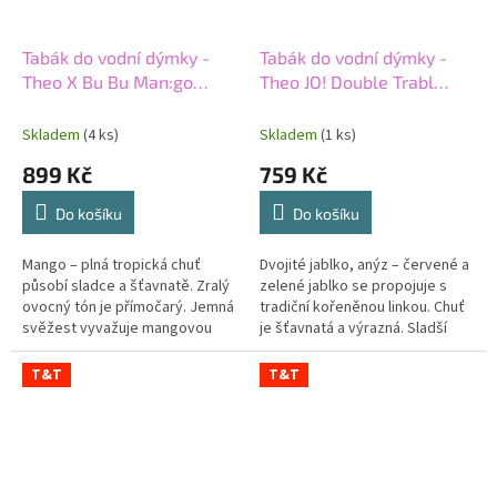
Tabák do vodní dýmky -
Tabák do vodní dýmky -
Theo X Bu Bu Man:go
Theo JO! Double Trabl
200g
200g
Skladem
(4 ks)
Skladem
(1 ks)
899 Kč
759 Kč
Do košíku
Do košíku
Mango – plná tropická chuť
Dvojité jablko, anýz – červené a
působí sladce a šťavnatě. Zralý
zelené jablko se propojuje s
ovocný tón je přímočarý. Jemná
tradiční kořeněnou linkou. Chuť
svěžest vyvažuje mangovou
je šťavnatá a výrazná. Sladší
sladkost. Silný tabák dodává
jablko vyvažuje svěžejší
příchuti výraznější základ.
kyselkavost. Anýz přidává...
T&T
T&T
Theo...