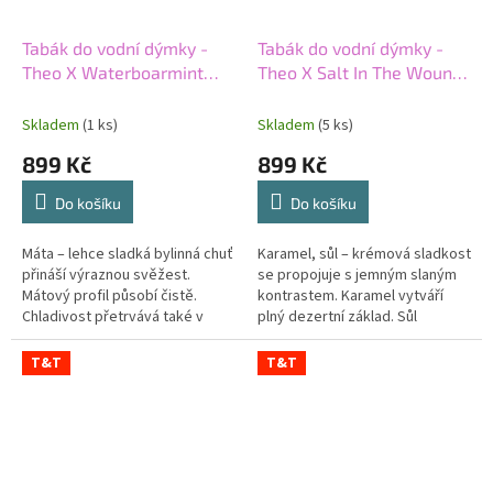
Tabák do vodní dýmky -
Tabák do vodní dýmky -
Theo X Waterboarmint
Theo X Salt In The Wound
200g
200g
Skladem
(1 ks)
Skladem
(5 ks)
899 Kč
899 Kč
Do košíku
Do košíku
Máta – lehce sladká bylinná chuť
Karamel, sůl – krémová sladkost
přináší výraznou svěžest.
se propojuje s jemným slaným
Mátový profil působí čistě.
kontrastem. Karamel vytváří
Chladivost přetrvává také v
plný dezertní základ. Sůl
dochuti. Silný tabák dodává
zvýrazňuje jeho hloubku. Silný
směsi plnější základ. Theo X...
tabák dodává kombinaci...
T&T
T&T