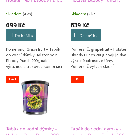
k
200g
200g
t
Skladem
(4 ks)
Skladem
(5 ks)
ů
699 Kč
639 Kč
Do košíku
Do košíku
Pomeranč, Grapefruit – Tabák
Pomeranč, grapefruit – Holster
do vodní dýmky Holster Noir
Bloody Punch 200g spojuje dva
Bloody Punch 200g nabízí
výrazné citrusové tóny.
výraznou citrusovou kombinaci
Pomeranč vytváří sladší
krvavého pomeranče a
šťavnatý základ. Grapefruit
grapefruitu. V kouři se rozvíjí
přidává kyselkavý a jemně
T&T
T&T
šťavnatý...
nahořklý...
Tabák do vodní dýmky -
Tabák do vodní dýmky -