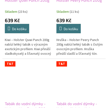
Holster Quwi Punch 200g
Holster Peery Punch 200g
Skladem
(23 ks)
Skladem
(11 ks)
639 Kč
639 Kč
Do košíku
Do košíku
Kiwi – Holster Quwi Punch 200g
Hruška – Holster Peery Punch
nabízí lehký tabák s výrazným
200g nabízí lehký tabák s čistým
exotickým profilem. Kiwi přináší
ovocným profilem. Hruška
sladkokyselý a šťavnatý ovocný
přináší sladší a šťavnatý tón.
tón. Chuť působí svěže a
Chuť působí jemně a přímočaře.
přímočaře. Příchuť je...
Příchuť je vhodná pro...
T&T
T&T
Tabák do vodní dýmky -
Tabák do vodní dýmky -