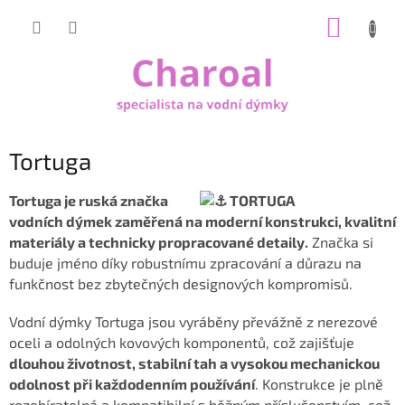
Přejít
NÁKUP
na
obsah
KOŠÍK
Tortuga
Tortuga je ruská
značka
vodních dýmek zaměřená na moderní konstrukci, kvalitní
materiály a technicky propracované detaily.
Značka si
buduje jméno díky robustnímu zpracování a důrazu na
funkčnost bez zbytečných designových kompromisů.
Vodní dýmky Tortuga jsou vyráběny převážně z nerezové
oceli a odolných kovových komponentů, což zajišťuje
dlouhou životnost, stabilní tah a vysokou mechanickou
odolnost při každodenním používání
. Konstrukce je plně
rozebíratelná a kompatibilní s běžným příslušenstvím, což