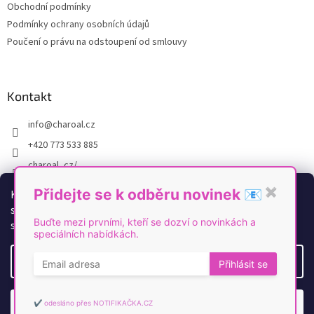
Obchodní podmínky
Podmínky ochrany osobních údajů
Poučení o právu na odstoupení od smlouvy
Kontakt
info
@
charoal.cz
+420 773 533 885
charoal_cz/
https://www.youtube.com/@Charoal
Přidejte se k odběru novinek 📧
✖
K personalizaci obsahu a reklam, poskytování funkcí
sociálních médií a analýze naší návštěvnosti využíváme
Buďte mezi prvními, kteří se dozví o novinkách a
soubory cookies. Více informací
zde
.
speciálních nabídkách.
Vytvořil Shoptet
Nastavení
Přihlásit se
Copyright 2026
Charoal
. Všechna práva vyhrazena.
Upravit
nastavení cookies
✔️ odesláno přes NOTIFIKAČKA.CZ
Odmítnout
Souhlasím