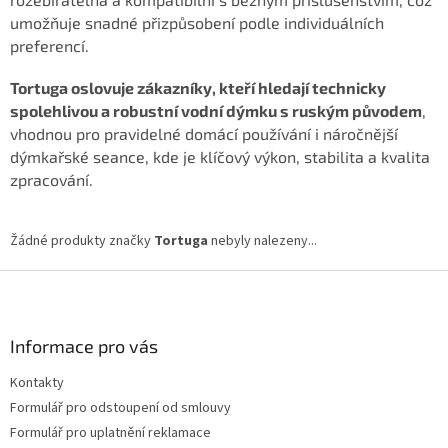
umožňuje snadné přizpůsobení podle individuálních
preferencí.
Tortuga oslovuje zákazníky, kteří hledají technicky
spolehlivou a robustní vodní dýmku s ruským původem
,
vhodnou pro pravidelné domácí používání i náročnější
dýmkařské seance, kde je klíčový výkon, stabilita a kvalita
zpracování.
Žádné produkty značky
Tortuga
nebyly nalezeny...
Z
á
p
a
Informace pro vás
t
Kontakty
í
Formulář pro odstoupení od smlouvy
Formulář pro uplatnění reklamace