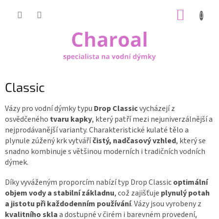
Přejít
NÁKUP
na
obsah
KOŠÍK
Classic
Vázy pro vodní dýmky typu
Drop Classic
vycházejí z
osvědčeného
tvaru kapky
, který patří mezi nejuniverzálnější a
nejprodávanější varianty. Charakteristické kulaté tělo a
plynule zúžený krk vytváří
čistý, nadčasový vzhled
, který se
snadno kombinuje s většinou moderních i tradičních vodních
dýmek.
Díky vyváženým proporcím nabízí typ Drop Classic
optimální
objem vody a stabilní základnu
, což zajišťuje
plynulý potah
a jistotu při každodenním používání
. Vázy jsou vyrobeny z
kvalitního skla
a dostupné v čirém i barevném provedení,