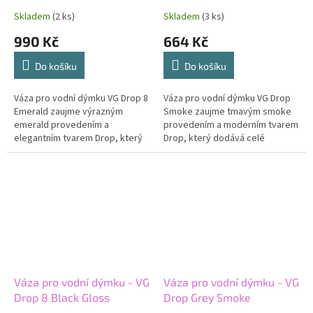
Skladem
(2 ks)
Skladem
(3 ks)
990 Kč
664 Kč
Do košíku
Do košíku
Váza pro vodní dýmku VG Drop 8
Váza pro vodní dýmku VG Drop
Emerald zaujme výrazným
Smoke zaujme tmavým smoke
emerald provedením a
provedením a moderním tvarem
elegantním tvarem Drop, který
Drop, který dodává celé
dodává celé sestavě luxusní a
sestavě elegantní a lehce
originální vzhled. Kvalitní sklo a
tajemný vzhled. Kvalitní sklo a...
sytě...
Váza pro vodní dýmku - VG
Váza pro vodní dýmku - VG
Drop 8 Black Gloss
Drop Grey Smoke