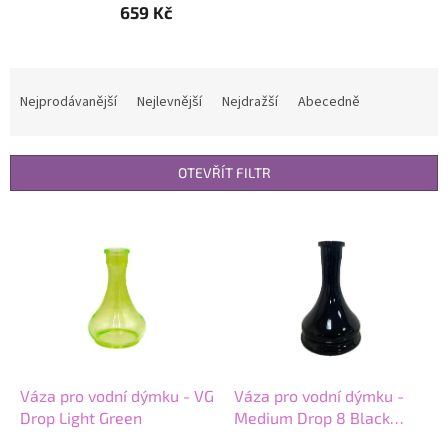
659 Kč
Ř
a
Nejprodávanější
Nejlevnější
Nejdražší
Abecedně
z
e
n
OTEVŘÍT FILTR
í
p
V
r
ý
o
p
d
i
u
s
k
p
t
r
ů
o
d
Váza pro vodní dýmku - VG
Váza pro vodní dýmku -
u
Drop Light Green
Medium Drop 8 Black
k
Gloss