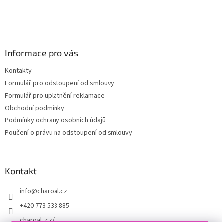
v
k
Z
y
á
v
ý
p
p
a
Informace pro vás
i
t
s
Kontakty
í
u
Formulář pro odstoupení od smlouvy
Formulář pro uplatnění reklamace
Obchodní podmínky
Podmínky ochrany osobních údajů
Poučení o právu na odstoupení od smlouvy
Kontakt
info
@
charoal.cz
+420 773 533 885
charoal_cz/