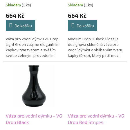
t
Skladem
(1 ks)
Skladem
(1 ks)
ů
664 Kč
664 Kč
Do košíku
Do košíku
Váza pro vodní dýmku VG Drop
Medium Drop 8 Black Gloss je
Light Green zaujme elegantním
designová skleněná váza pro
kapkovitým tvarem a svěžím
vodní dýmku v oblíbeném tvaru
světle zeleným provedením.
kapky (Drop), který patří mezi
Charakteristický design řady
nejstabilnější a nejuniverzálnější
Drop spojuje moderní vzhled s...
varianty. Díky...
Váza pro vodní dýmku - VG
Váza pro vodní dýmku - VG
Drop Black
Drop Red Stripes