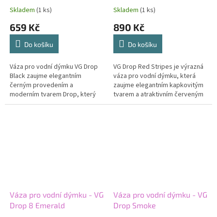
Skladem
(1 ks)
Skladem
(1 ks)
659 Kč
890 Kč
Do košíku
Do košíku
Váza pro vodní dýmku VG Drop
VG Drop Red Stripes je výrazná
Black zaujme elegantním
váza pro vodní dýmku, která
černým provedením a
zaujme elegantním kapkovitým
moderním tvarem Drop, který
tvarem a atraktivním červeným
dodává celé sestavě výrazný a
pruhovaným designem.
prémiový vzhled. Kvalitní sklo
Dekorativní červené pruhy
a...
dodávají...
Váza pro vodní dýmku - VG
Váza pro vodní dýmku - VG
Drop 8 Emerald
Drop Smoke