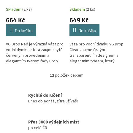
Skladem
(2 ks)
Skladem
(2 ks)
664 Kč
649 Kč
Do košíku
Do košíku
VG Drop Red je výrazná váza pro
Váza pro vodní dýmku VG Drop
vodní dýmku, která zaujme sytě
Clear zaujme čistým
červeným provedením a
transparentním designem a
elegantním tvarem řady Drop.
elegantním tvarem, který
Precizně zpracované kvalitní
snadno sladíš s moderními i
sklo dodává celé sestavě
klasickými sestavami. Kvalitní
12
položek celkem
O
prémiový...
sklo působí pevně,...
v
l
á
Rychlé doručení
d
Dnes objednáš, zítra užíváš!
a
c
í
Přes 3000 výdejních míst
p
po celé ČR
r