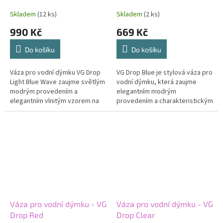
Skladem
(12 ks)
Skladem
(2 ks)
990 Kč
669 Kč
Do košíku
Do košíku
Váza pro vodní dýmku VG Drop
VG Drop Blue je stylová váza pro
Light Blue Wave zaujme světlým
vodní dýmku, která zaujme
modrým provedením a
elegantním modrým
elegantním vlnitým vzorem na
provedením a charakteristickým
povrchu, který dodává celé
tvarem řady Drop. Kvalitní sklo a
sestavě originální a svěží
precizní zpracování dodávají
vzhled....
celé...
Váza pro vodní dýmku - VG
Váza pro vodní dýmku - VG
Drop Red
Drop Clear