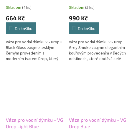
Skladem
(4 ks)
Skladem
(5 ks)
664 Kč
990 Kč
Do košíku
Do košíku
Váza pro vodní dýmku VG Drop 8
Váza pro vodní dýmku VG Drop
Black Gloss zaujme lesklým
Grey Smoke zaujme elegantním
černým provedením a
kouřovým provedením v šedých
moderním tvarem Drop, který
odstínech, které dodává celé
dodává celé sestavě luxusní a
sestavě moderní a čistý vzhled.
výrazný vzhled. Kvalitní sklo a
Tvar Drop v kombinaci s...
glossy...
Váza pro vodní dýmku - VG
Váza pro vodní dýmku - VG
Drop Light Blue
Drop Blue