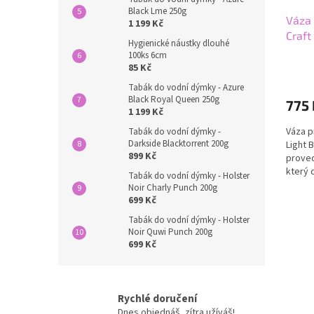
u
ů
Black Lme 250g
Váza
k
1 199 Kč
Craft
t
Hygienické náustky dlouhé
ů
100ks 6cm
85 Kč
Tabák do vodní dýmky - Azure
Black Royal Queen 250g
775 
1 199 Kč
Váza p
Tabák do vodní dýmky -
Darkside Blacktorrent 200g
Light 
899 Kč
proved
který 
Tabák do vodní dýmky - Holster
vzhled.
Noir Charly Punch 200g
699 Kč
Tabák do vodní dýmky - Holster
Noir Quwi Punch 200g
699 Kč
Rychlé doručení
Dnes objednáš, zítra užíváš!