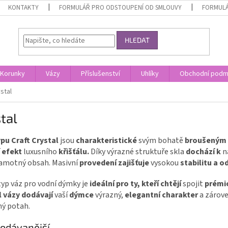
KONTAKTY
FORMULÁŘ PRO ODSTOUPENÍ OD SMLOUVY
FORMULÁ
HLEDAT
Korunky
Vázy
Příslušenství
Uhlíky
Obchodní podm
stal
tal
ypu Craft Crystal
jsou
charakteristické
svým bohatě
broušeným
í efekt
luxusního
křišťálu.
Díky výrazné struktuře skla
dochází
k
n
samotný obsah. Masivní
provedení zajišťuje
vysokou
stabilitu
a o
yp váz pro vodní dýmky je
ideální pro ty, kteří chtějí
spojit
prémi
l vázy dodávají
vaší
dýmce
výrazný,
elegantní charakter
a zárove
ný potah.
odávanější