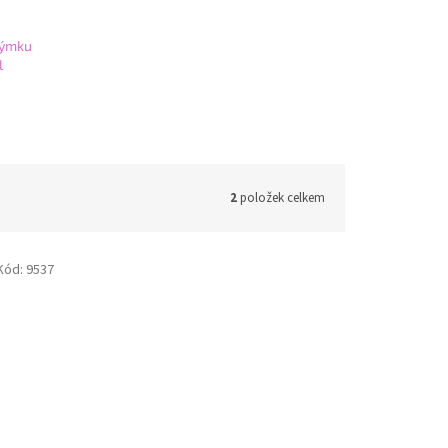
dýmku
l
2
položek celkem
Kód:
9537