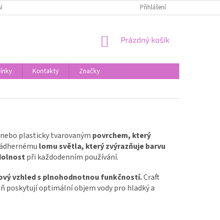
Ř PRO UPLATNĚNÍ REKLAMACE
OBCHODNÍ PODMÍNKY
Přihlášení
PODMÍNKY O
NÁKUPNÍ
Prázdný košík
KOŠÍK
ínky
Kontakty
Značky
nebo plasticky tvarovaným
povrchem, který
ádhernému
lomu světla, který zvýrazňuje barvu
dolnost
při každodenním používání.
ový vzhled
s plnohodnotnou funkčností.
Craft
ň poskytují optimální objem vody pro hladký a