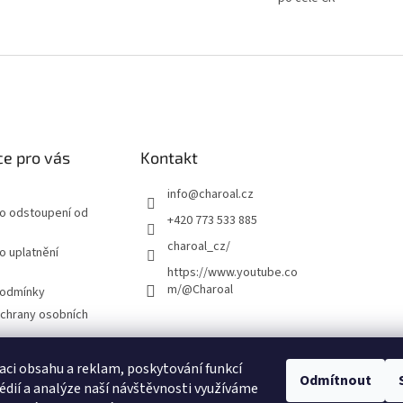
r
v
k
y
v
ý
p
i
s
e pro vás
Kontakt
u
info
@
charoal.cz
ro odstoupení od
+420 773 533 885
charoal_cz/
o uplatnění
https://www.youtube.co
m/@Charoal
podmínky
chrany osobních
právu na odstoupení
aci obsahu a reklam, poskytování funkcí
Odmítnout
édií a analýze naší návštěvnosti využíváme