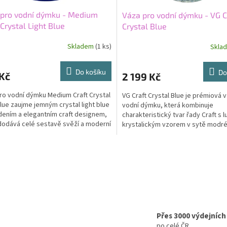
 pro vodní dýmku - Medium
Váza pro vodní dýmku - VG C
 Crystal Light Blue
Crystal Blue
Skladem
(1 ks)
Skla
Do košíku
Do
Kč
2 199 Kč
ro vodní dýmku Medium Craft Crystal
VG Craft Crystal Blue je prémiová 
Blue zaujme jemným crystal light blue
vodní dýmku, která kombinuje
ením a elegantním craft designem,
charakteristický tvar řady Craft s 
dodává celé sestavě svěží a moderní
krystalickým vzorem v sytě modr
...
provedení. Broušený design...
O
v
l
á
d
a
c
í
Přes 3000 výdejních
p
po celé ČR