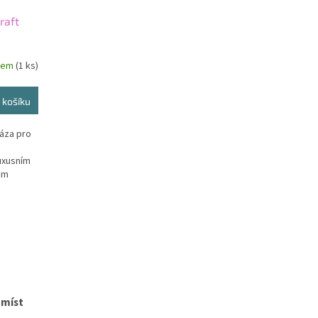
raft
dem
(1 ks)
 košíku
váza pro
luxusním
ém
 míst