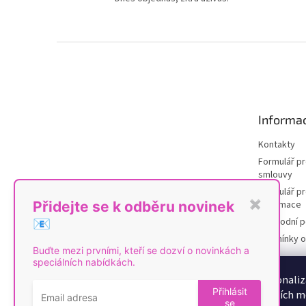
Z
á
p
a
t
Informac
í
Kontakty
Formulář p
smlouvy
Formulář pr
reklamace
Přidejte se k odběru novinek
✖
Obchodní 
📧
Podmínky o
Buďte mezi prvními, kteří se dozví o novinkách a
údajů
speciálních nabídkách.
Poučení o 
K personaliz
od smlouvy
Přihlásit
sociálních m
se