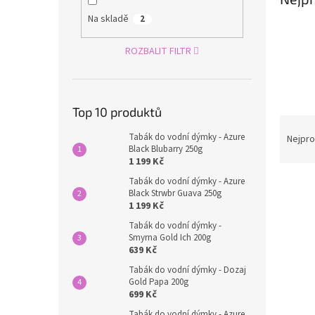
n
e
Na skladě
2
l
ROZBALIT FILTR
Top 10 produktů
Ř
a
Tabák do vodní dýmky - Azure
Nejpro
Black Blubarry 250g
z
1 199 Kč
e
Tabák do vodní dýmky - Azure
V
n
Black Strwbr Guava 250g
ý
í
1 199 Kč
p
p
Tabák do vodní dýmky -
i
r
Smyrna Gold Ich 200g
s
o
639 Kč
p
d
Tabák do vodní dýmky - Dozaj
r
u
Gold Papa 200g
o
k
699 Kč
d
t
Tabák do vodní dýmky - Azure