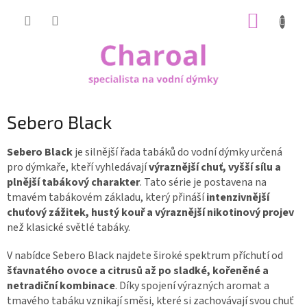
Přejít
NÁKUP
na
obsah
KOŠÍK
Sebero Black
Sebero Black
je silnější řada tabáků do vodní dýmky určená
pro dýmkaře, kteří vyhledávají
výraznější chuť, vyšší sílu a
plnější tabákový charakter
. Tato série je postavena na
tmavém tabákovém základu, který přináší
intenzivnější
chuťový zážitek, hustý kouř a výraznější nikotinový projev
než klasické světlé tabáky.
V nabídce Sebero Black najdete široké spektrum příchutí od
šťavnatého ovoce a citrusů až po sladké, kořeněné a
netradiční kombinace
. Díky spojení výrazných aromat a
tmavého tabáku vznikají směsi, které si zachovávají svou chuť