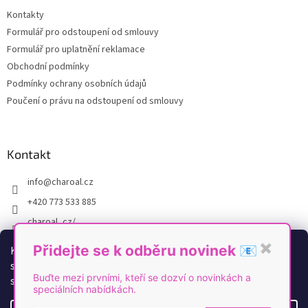
t
Kontakty
í
Formulář pro odstoupení od smlouvy
Formulář pro uplatnění reklamace
Obchodní podmínky
Podmínky ochrany osobních údajů
Poučení o právu na odstoupení od smlouvy
Kontakt
info
@
charoal.cz
+420 773 533 885
charoal_cz/
https://www.youtube.com/@Charoal
Přidejte se k odběru novinek 📧
✖
K personalizaci obsahu a reklam, poskytování funkcí
sociálních médií a analýze naší návštěvnosti využíváme
Buďte mezi prvními, kteří se dozví o novinkách a
soubory cookies. Více informací
zde
.
speciálních nabídkách.
Vytvořil Shoptet