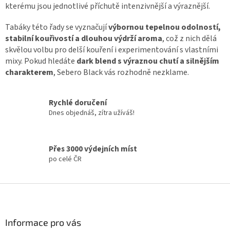
kterému jsou jednotlivé příchutě intenzivnější a výraznější.
Tabáky této řady se vyznačují
výbornou tepelnou odolností,
stabilní kouřivostí a dlouhou výdrží aroma
, což z nich dělá
skvělou volbu pro delší kouření i experimentování s vlastními
mixy. Pokud hledáte
dark blend s výraznou chutí a silnějším
charakterem
, Sebero Black vás rozhodně nezklame.
Rychlé doručení
Dnes objednáš, zítra užíváš!
Přes 3000 výdejních míst
po celé ČR
Z
á
p
a
Informace pro vás