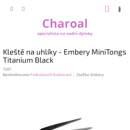
Přejít
NÁKUP
na
obsah
KOŠÍK
Kleště na uhlíky - Embery MiniTongs
Titanium Black
7167
Průměrné
Neohodnoceno
Podrobnosti hodnocení
Značka:
Embery
hodnocení
produktu
je
0,0
z
5
hvězdiček.