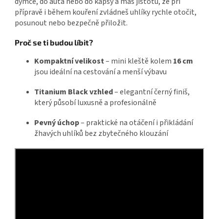
dýmce, do auta nebo do kapsy a máš jistotu, že při
přípravě i během kouření zvládneš uhlíky rychle otočit,
posunout nebo bezpečně přiložit.
Proč se ti budou líbit?
Kompaktní velikost
– mini kleště kolem
16 cm
jsou ideální na cestování a menší výbavu
Titanium Black vzhled
– elegantní černý finiš,
který působí luxusně a profesionálně
Pevný úchop
– praktické na otáčení i přikládání
žhavých uhlíků bez zbytečného klouzání