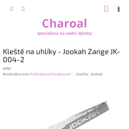
Přejít
NÁKUP
na
obsah
KOŠÍK
Kleště na uhlíky - Jookah Zange JK-
004-2
6993
Průměrné
Neohodnoceno
Podrobnosti hodnocení
Značka:
Jookah
hodnocení
produktu
je
0,0
z
5
hvězdiček.