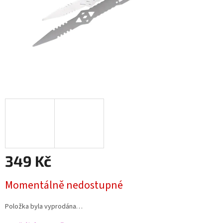
349 Kč
Měrná
Momentálně nedostupné
cena:
Položka byla vyprodána…