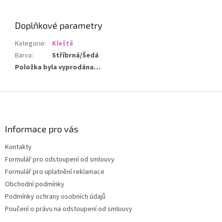
Doplňkové parametry
Kategorie
:
Kleště
Barva
:
Stříbrná/Šedá
Položka byla vyprodána…
Z
á
p
a
Informace pro vás
t
Kontakty
í
Formulář pro odstoupení od smlouvy
Formulář pro uplatnění reklamace
Obchodní podmínky
Podmínky ochrany osobních údajů
Poučení o právu na odstoupení od smlouvy