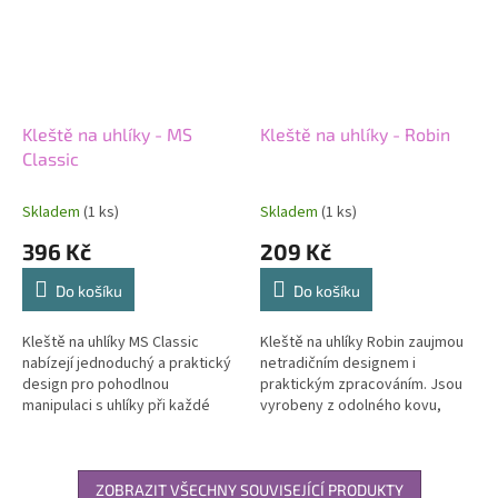
Kleště na uhlíky - MS
Kleště na uhlíky - Robin
Classic
Skladem
(1 ks)
Skladem
(1 ks)
396 Kč
209 Kč
Do košíku
Do košíku
Kleště na uhlíky MS Classic
Kleště na uhlíky Robin zaujmou
nabízejí jednoduchý a praktický
netradičním designem i
design pro pohodlnou
praktickým zpracováním. Jsou
manipulaci s uhlíky při každé
vyrobeny z odolného kovu,
seanci. Kvalitní kovové
který bez problémů odolává
zpracování zajišťuje pevný
vysokým teplotám, a díky
úchop a snadné...
promyšlenému...
ZOBRAZIT VŠECHNY SOUVISEJÍCÍ PRODUKTY