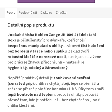
Popis
Podobné (8)
Diskuze
Značka
Detailní popis produktu
Jookah Shisha Kohlen Zange JK-004-2 (Edelstahl
Box)
je příslušenství pro dýmkaře, kteří chtějí
bezpečnou manipulaci s uhlíky
a zároveň
čisté uložení
bez bordelu v tašce nebo šuplíku
. Základ tvoří
robustní kleště z nerezové oceli
, které jsou navržené
pro práci se žhavou přírodní uhlí – materiál je
hygienický, odolný a žáruvzdorný
.
Největší praktický detail je
zoubkované sevření
(serrated grip)
: uhlík se chytá jistěji, lépe se přenáší a
snáze se přesně položí na korunku / HMS. Díky tomu máš
lepší kontrolu nad teplem
, protože uhlíky posouváš
přesně tam, kde je potřebuješ – bez zbytečného „lovu“
uhlíku kleštěmi.