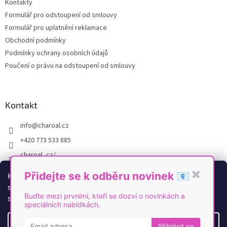
Kontakty
í
Formulář pro odstoupení od smlouvy
Formulář pro uplatnění reklamace
Obchodní podmínky
Podmínky ochrany osobních údajů
Poučení o právu na odstoupení od smlouvy
Kontakt
info
@
charoal.cz
+420 773 533 885
charoal_cz/
https://www.youtube.com/@Charoal
Přidejte se k odběru novinek 📧
✖
K personalizaci obsahu a reklam, poskytování funkcí
sociálních médií a analýze naší návštěvnosti využíváme
Buďte mezi prvními, kteří se dozví o novinkách a
soubory cookies. Více informací
zde
.
speciálních nabídkách.
Vytvořil Shoptet
Nastavení
Přihlásit se