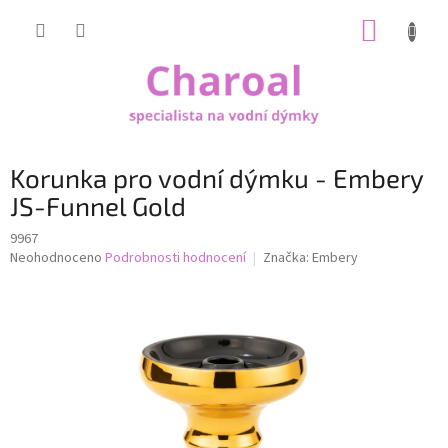
Přejít
NÁKUP
na
obsah
KOŠÍK
Korunka pro vodní dýmku - Embery
JS-Funnel Gold
9967
Průměrné
Neohodnoceno
Podrobnosti hodnocení
Značka:
Embery
hodnocení
produktu
je
0,0
z
5
hvězdiček.