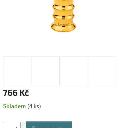
766 Kč
Měrná
Skladem
(4 ks)
cena: