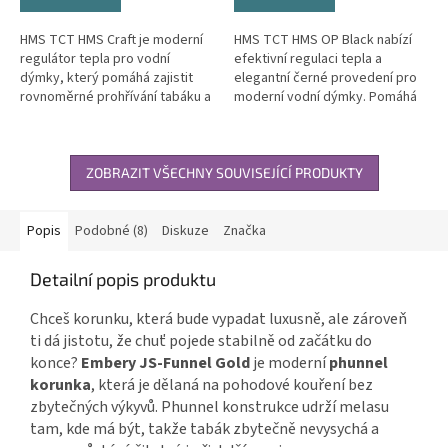
HMS TCT HMS Craft je moderní
HMS TCT HMS OP Black nabízí
regulátor tepla pro vodní
efektivní regulaci tepla a
dýmky, který pomáhá zajistit
elegantní černé provedení pro
rovnoměrné prohřívání tabáku a
moderní vodní dýmky. Pomáhá
stabilní výkon během celé
rovnoměrně prohřívat tabák a
seance. Praktická konstrukce...
usnadňuje práci s uhlíky během
celé...
ZOBRAZIT VŠECHNY SOUVISEJÍCÍ PRODUKTY
Popis
Podobné (8)
Diskuze
Značka
Detailní popis produktu
Chceš korunku, která bude vypadat luxusně, ale zároveň
ti dá jistotu, že chuť pojede stabilně od začátku do
konce?
Embery JS-Funnel Gold
je moderní
phunnel
korunka
, která je dělaná na pohodové kouření bez
zbytečných výkyvů. Phunnel konstrukce udrží melasu
tam, kde má být, takže tabák zbytečně nevysychá a