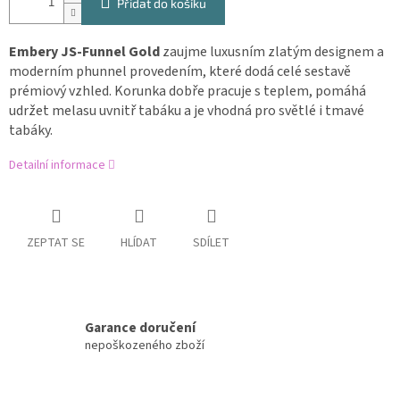
Přidat do košíku
Embery JS-Funnel Gold
zaujme luxusním zlatým designem a
moderním phunnel provedením, které dodá celé sestavě
prémiový vzhled. Korunka dobře pracuje s teplem, pomáhá
udržet melasu uvnitř tabáku a je vhodná pro světlé i tmavé
tabáky.
Detailní informace
ZEPTAT SE
HLÍDAT
SDÍLET
Garance doručení
nepoškozeného zboží