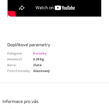
Doplňkové parametry
Kategorie
:
Korunky
Hmotnost
:
0.29 kg
Barva
:
Zlatá
Povrch korunky
:
Glazovaný
Z
á
p
a
Informace pro vás
t