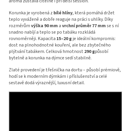
aroma zůstává čitelné i při delší session.
Korunka je vyrobená z
bílé hlíny
, která pomáhá držet
teplo vyváženě a dobře reaguje na práci s uhlíky. Díky
rozměrům
výška 90 mm
a
vrchní průměr 77 mm
se s ní
snadno nabíjí a teplo se po tabáku rozkládá
rovnoměrněji. Kapacita
15–20 g
je ideální kompromis:
dost na plnohodnotné kouření, ale bez zbytečného
plýtvání tabákem. Celková hmotnost
290 g
působí
bytelně a korunka na dýmce sedí stabilně.
Zlaté provedení je třešnička na dortu – působí prémiově,
hodí se k moderním dýmkám i příslušenství a celé
sestavě dodá výraznější, luxusní detail.