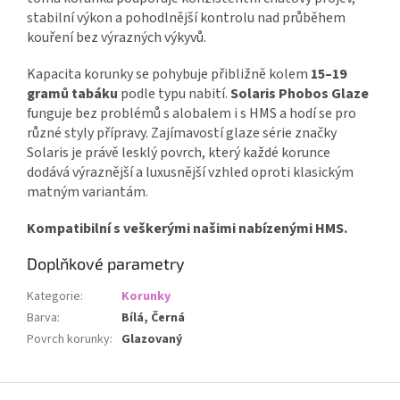
stabilní výkon a pohodlnější kontrolu nad průběhem
kouření bez výrazných výkyvů.
Kapacita korunky se pohybuje přibližně kolem
15–19
gramů tabáku
podle typu nabití.
Solaris Phobos Glaze
funguje bez problémů s alobalem i s HMS a hodí se pro
různé styly přípravy. Zajímavostí glaze série značky
Solaris je právě lesklý povrch, který každé korunce
dodává výraznější a luxusnější vzhled oproti klasickým
matným variantám.
Kompatibilní s veškerými našimi nabízenými HMS.
Doplňkové parametry
Kategorie
:
Korunky
Barva
:
Bílá, Černá
Povrch korunky
:
Glazovaný
Z