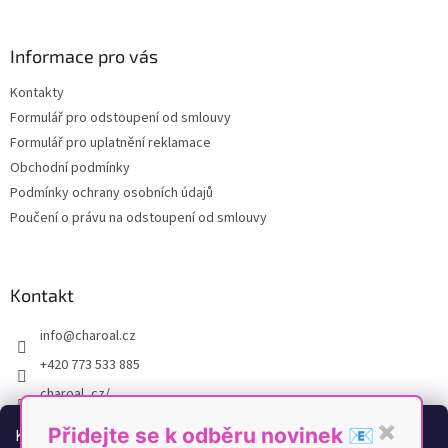
á
p
a
Informace pro vás
t
Kontakty
í
Formulář pro odstoupení od smlouvy
Formulář pro uplatnění reklamace
Obchodní podmínky
Podmínky ochrany osobních údajů
Poučení o právu na odstoupení od smlouvy
Kontakt
info
@
charoal.cz
+420 773 533 885
charoal_cz/
https://www.youtube.com/@Charoal
Přidejte se k odběru novinek 📧
✖
K personalizaci obsahu a reklam, poskytování funkcí