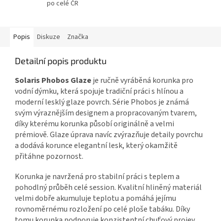
po celé ČR
Popis
Diskuze
Značka
Detailní popis produktu
Solaris Phobos Glaze
je ručně vyráběná korunka pro
vodní dýmku, která spojuje tradiční práci s hlínou a
moderní lesklý glaze povrch. Série Phobos je známá
svým výraznějším designem a propracovaným tvarem,
díky kterému korunka působí originálně a velmi
prémiově. Glaze úprava navíc zvýrazňuje detaily povrchu
a dodává korunce elegantní lesk, který okamžitě
přitáhne pozornost.
Korunka je navržená pro stabilní práci s teplem a
pohodlný průběh celé session. Kvalitní hliněný materiál
velmi dobře akumuluje teplotu a pomáhá jejímu
rovnoměrnému rozložení po celé ploše tabáku. Díky
tomu korunka podporuje konzistentní chuťový projev,