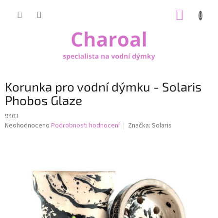
Přejít
NÁKUP
na
obsah
KOŠÍK
Korunka pro vodní dýmku - Solaris
Phobos Glaze
9403
Průměrné
Neohodnoceno
Podrobnosti hodnocení
Značka:
Solaris
hodnocení
produktu
je
0,0
z
5
hvězdiček.