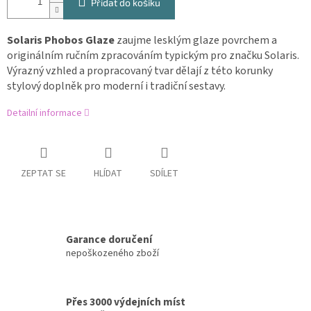
Přidat do košíku
Solaris Phobos Glaze
zaujme lesklým glaze povrchem a
originálním ručním zpracováním typickým pro značku Solaris.
Výrazný vzhled a propracovaný tvar dělají z této korunky
stylový doplněk pro moderní i tradiční sestavy.
Detailní informace
ZEPTAT SE
HLÍDAT
SDÍLET
Garance doručení
nepoškozeného zboží
Přes 3000 výdejních míst