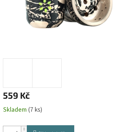
559 Kč
Měrná
Skladem
(7 ks)
cena: