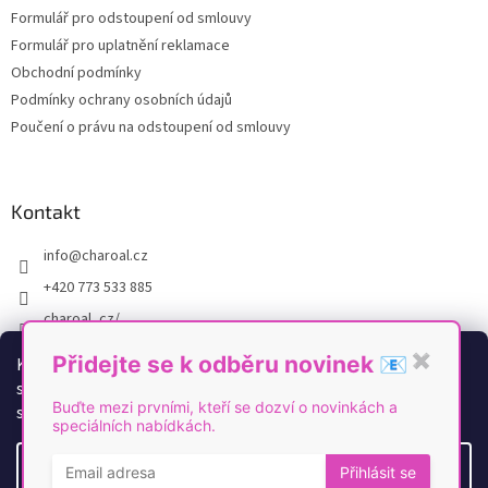
Formulář pro odstoupení od smlouvy
Formulář pro uplatnění reklamace
Obchodní podmínky
Podmínky ochrany osobních údajů
Poučení o právu na odstoupení od smlouvy
Kontakt
info
@
charoal.cz
+420 773 533 885
charoal_cz/
https://www.youtube.com/@Charoal
Přidejte se k odběru novinek 📧
✖
K personalizaci obsahu a reklam, poskytování funkcí
sociálních médií a analýze naší návštěvnosti využíváme
Buďte mezi prvními, kteří se dozví o novinkách a
soubory cookies. Více informací
zde
.
speciálních nabídkách.
Vytvořil Shoptet
Nastavení
Přihlásit se