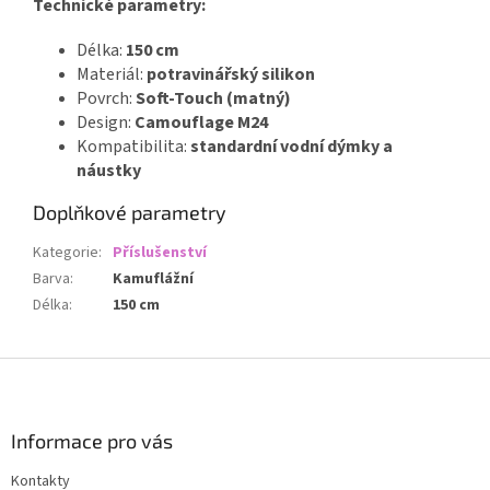
Technické parametry:
Délka:
150 cm
Materiál:
potravinářský silikon
Povrch:
Soft-Touch (matný)
Design:
Camouflage M24
Kompatibilita:
standardní vodní dýmky a
náustky
Doplňkové parametry
Kategorie
:
Příslušenství
Barva
:
Kamuflážní
Délka
:
150 cm
Z
á
p
a
Informace pro vás
t
Kontakty
í