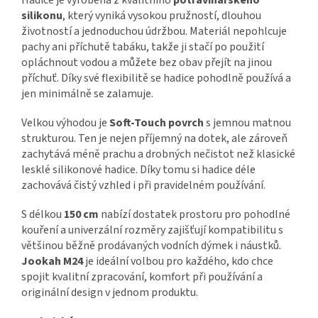
silikonu
, který vyniká vysokou pružností, dlouhou
životností a jednoduchou údržbou. Materiál nepohlcuje
pachy ani příchutě tabáku, takže ji stačí po použití
opláchnout vodou a můžete bez obav přejít na jinou
příchuť. Díky své flexibilitě se hadice pohodlně používá a
jen minimálně se zalamuje.
Velkou výhodou je
Soft-Touch povrch
s jemnou matnou
strukturou. Ten je nejen příjemný na dotek, ale zároveň
zachytává méně prachu a drobných nečistot než klasické
lesklé silikonové hadice. Díky tomu si hadice déle
zachovává čistý vzhled i při pravidelném používání.
S délkou
150 cm
nabízí dostatek prostoru pro pohodlné
kouření a univerzální rozměry zajišťují kompatibilitu s
většinou běžně prodávaných vodních dýmek i náustků.
Jookah M24
je ideální volbou pro každého, kdo chce
spojit kvalitní zpracování, komfort při používání a
originální design v jednom produktu.