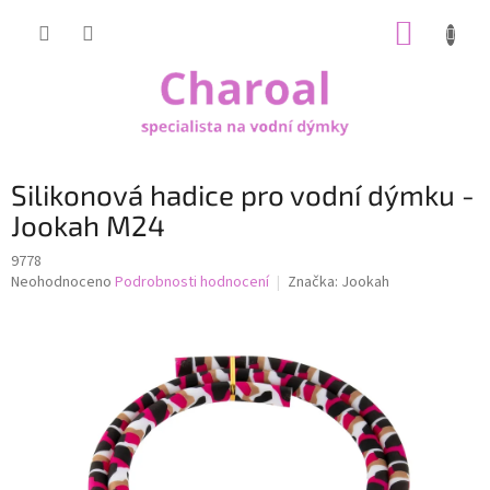
Přejít
NÁKUP
na
obsah
KOŠÍK
Silikonová hadice pro vodní dýmku -
Jookah M24
9778
Průměrné
Neohodnoceno
Podrobnosti hodnocení
Značka:
Jookah
hodnocení
produktu
je
0,0
z
5
hvězdiček.