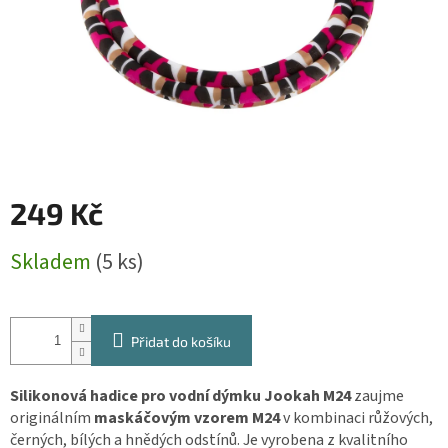
249 Kč
Měrná
Skladem
(5 ks)
cena:
Přidat do košíku
Silikonová hadice pro vodní dýmku Jookah M24
zaujme
originálním
maskáčovým vzorem M24
v kombinaci růžových,
černých, bílých a hnědých odstínů. Je vyrobena z kvalitního