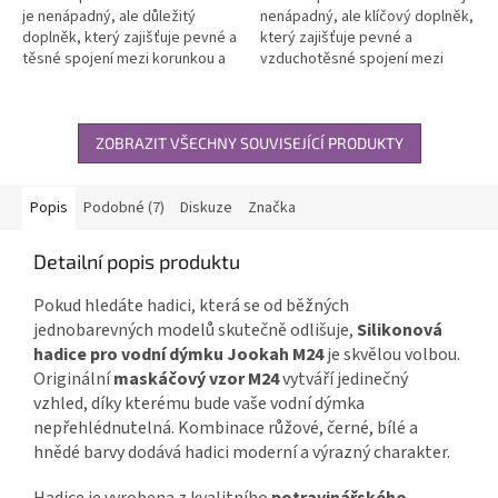
je nenápadný, ale důležitý
nenápadný, ale klíčový doplněk,
doplněk, který zajišťuje pevné a
který zajišťuje pevné a
těsné spojení mezi korunkou a
vzduchotěsné spojení mezi
trnem vodní dýmky. Díky
korunkou a trnem vodní dýmky.
správnému utěsnění zabraňuje...
Správné utěsnění eliminuje...
ZOBRAZIT VŠECHNY SOUVISEJÍCÍ PRODUKTY
Popis
Podobné (7)
Diskuze
Značka
Detailní popis produktu
Pokud hledáte hadici, která se od běžných
jednobarevných modelů skutečně odlišuje,
Silikonová
hadice pro vodní dýmku Jookah M24
je skvělou volbou.
Originální
maskáčový vzor M24
vytváří jedinečný
vzhled, díky kterému bude vaše vodní dýmka
nepřehlédnutelná. Kombinace růžové, černé, bílé a
hnědé barvy dodává hadici moderní a výrazný charakter.
Hadice je vyrobena z kvalitního
potravinářského