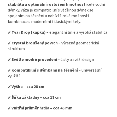
stabilitu a optimální rozložení hmotnosti
celé vodní
dýmky. Váza je kompatibilní s většinou dýmek se
spojením na těsnění a nabízí široké možnosti
kombinace s moderními i klasickými těly.
✔
Tvar Drop (kapka)
– elegantní linie a vysoká stabilita
✔
Crystal broušený povrch
– výrazná geometrická
struktura
✔
Světle modré provedení
– čistý a svěží design
✔
Kompatibilní s dýmkami na těsnění
– univerzální
využití
✔
Výška – cca 28 cm
✔
Šířka základny – cca 18 cm
✔
Vnitřní průměr hrdla – cca 45 mm