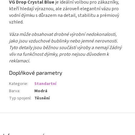
VG Drop Crystal Blue
je ideální volbou pro zákazníky,
kteří hledají výraznou, ale zároveň elegantní vázu pro
vodní dýmku s důrazem na detail, stabilitu a prémiový
vzhled.
Váza může obsahovat drobné výrobní nedokonalosti,
jako jsou vzduchové bublinky nebo jemné nerovnosti.
Tyto detaily jsou běžnou součástí výroby a nemají žádný
vliv na funkčnost dýmky, proto nejsou důvodem k
reklamaci.
Doplňkové parametry
Kategorie
:
Standartní
Barva
:
Modrá
Typ spojení
:
Těsnění
Z
á
p