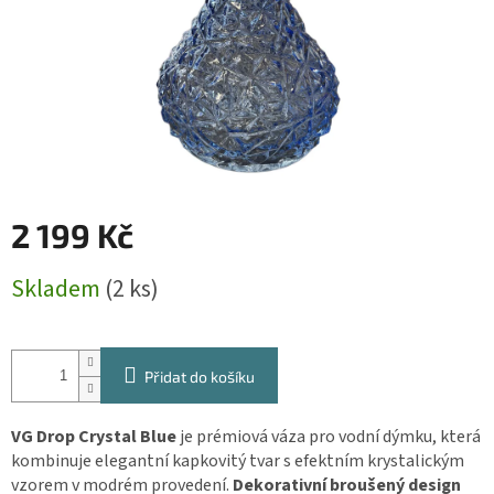
2 199 Kč
Měrná
Skladem
(2 ks)
cena:
Přidat do košíku
VG Drop Crystal Blue
je prémiová váza pro vodní dýmku, která
kombinuje elegantní kapkovitý tvar s efektním krystalickým
vzorem v modrém provedení.
Dekorativní broušený design