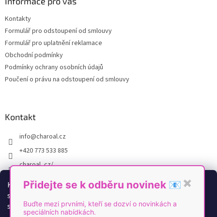
a
Informace pro vás
t
Kontakty
í
Formulář pro odstoupení od smlouvy
Formulář pro uplatnění reklamace
Obchodní podmínky
Podmínky ochrany osobních údajů
Poučení o právu na odstoupení od smlouvy
Kontakt
info
@
charoal.cz
+420 773 533 885
charoal_cz/
https://www.youtube.com/@Charoal
Přidejte se k odběru novinek 📧
✖
K personalizaci obsahu a reklam, poskytování funkcí
sociálních médií a analýze naší návštěvnosti využíváme
Buďte mezi prvními, kteří se dozví o novinkách a
soubory cookies. Více informací
zde
.
speciálních nabídkách.
Vytvořil Shoptet