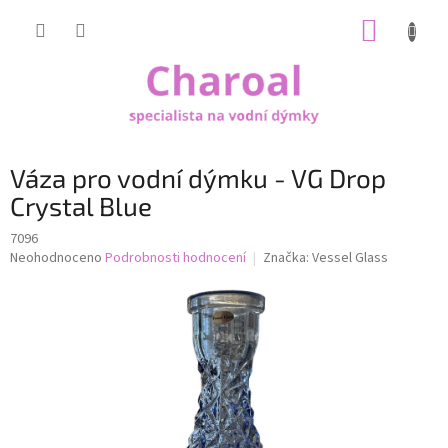
Přejít
NÁKUP
na
obsah
KOŠÍK
Váza pro vodní dýmku - VG Drop
Crystal Blue
7096
Průměrné
Neohodnoceno
Podrobnosti hodnocení
Značka:
Vessel Glass
hodnocení
produktu
je
0,0
z
5
hvězdiček.