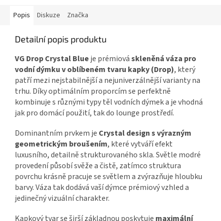
Popis
Diskuze
Značka
Detailní popis produktu
VG Drop Crystal Blue
je prémiová
skleněná váza pro
vodní dýmku v oblíbeném tvaru kapky (Drop)
, který
patří mezi nejstabilnější a nejuniverzálnější varianty na
trhu. Díky optimálním proporcím se perfektně
kombinuje s různými typy těl vodních dýmek a je vhodná
jak pro domácí použití, tak do lounge prostředí.
Dominantním prvkem je
Crystal design s výrazným
geometrickým broušením
, které vytváří efekt
luxusního, detailně strukturovaného skla. Světle modré
provedení působí svěže a čistě, zatímco struktura
povrchu krásně pracuje se světlem a zvýrazňuje hloubku
barvy. Váza tak dodává vaší dýmce prémiový vzhled a
jedinečný vizuální charakter.
Kapkový tvar se širší základnou poskytuje
maximální