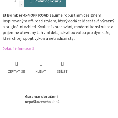
Přidat do košíku
El Bomber 4x4 OFF ROAD
zaujme robustním designem
inspirovaným off-road stylem, který dodá celé sestavě výrazný
a originální vzhled. Kvalitní zpracování, moderní konstrukce a
příjemně otevřený tah z ní dělají skvělou volbu pro dýmkaře,
kteří chtějí spojit výkon a netradiční styl.
Detailní informace
ZEPTAT SE
HLÍDAT
SDÍLET
Garance doručení
nepoškozeného zboží