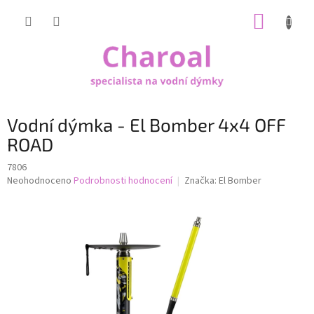
Přejít
NÁKUP
na
obsah
KOŠÍK
Vodní dýmka - El Bomber 4x4 OFF
ROAD
7806
Průměrné
Neohodnoceno
Podrobnosti hodnocení
Značka:
El Bomber
hodnocení
produktu
je
0,0
z
5
hvězdiček.