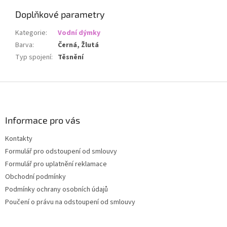
Doplňkové parametry
Kategorie
:
Vodní dýmky
Barva
:
Černá, Žlutá
Typ spojení
:
Těsnění
Z
á
p
a
Informace pro vás
t
Kontakty
í
Formulář pro odstoupení od smlouvy
Formulář pro uplatnění reklamace
Obchodní podmínky
Podmínky ochrany osobních údajů
Poučení o právu na odstoupení od smlouvy