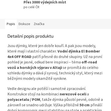
Přes 3000 výdejních míst
po celé ČR
Popis
Diskuze
Značka
Detailní popis produktu
Jsou dýmky, které jen dobře kouří. A pak jsou modely,
které mají i vlastní charakter.
Vodní dýmka El Bomber
4x4 OFF ROAD
patří přesně do druhé skupiny. Už na první
pohled je jasné, odkud bere inspiraci – téma
off-road
vozů a horských výprav v Altaji
se promítá do celého
vzhledu dýmky a dává jí syrový, technický styl, který mezi
běžnými modely okamžitě vynikne.
Vedle designu ale potěší i samotné zpracování.
Konstrukce stojí na kombinaci
nerezové oceli
a
polyacetalu / POM
, takže dýmka působí pevně, odolně a
zároveň se snadno udržuje. Výška přibližně
50 cm
přináší
dobrý kompromis mezi stabilitou na stole a praktickým