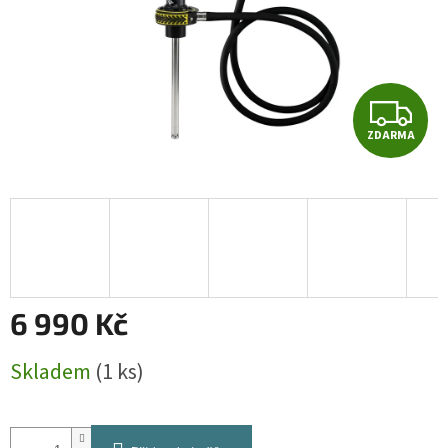
Z
ZDARMA
D
A
R
M
A
6 990 Kč
Měrná
Skladem
(1 ks)
cena: