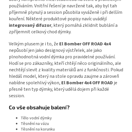
používáním. Vnitřní řešení je navržené tak, aby byl tah
příjemně plynulý a session působila vyváženě i při delším
kouření. Některé produktové popisy navíc uvádějí
integrovaný difuzor
, který pomáhá zklidnit bublání a
zpříjemnit celkový chod dýmky.
Velkým plusem je i to, že
El Bomber OFF ROAD 4x4
nepůsobí jen jako designový výstřelek, ale jako
plnohodnotná vodní dýmka pro pravidelné používání.
Hodí se pro zákazníky, kteří chtějí něco originálního, ale
nechtějí slevit z kvality materiálů ani z funkčnosti. Pokud
hledáš model, který na stole opravdu zaujme a zároveň
nabídne spolehlivý výkon,
El Bomber 4x4 OFF ROAD
je
přesně ten typ dýmky, který udělá dojem při každé
session.
Co vše obsahuje balení?
Tělo vodní dýmky
Těsnění na vázu
Těsnění na korunku