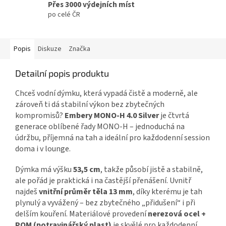
Přes 3000 výdejních míst
po celé ČR
Popis
Diskuze
Značka
Detailní popis produktu
Chceš vodní dýmku, která vypadá čistě a moderně, ale
zároveň ti dá stabilní výkon bez zbytečných
kompromisů?
Embery MONO-H 4.0 Silver
je čtvrtá
generace oblíbené řady MONO-H – jednoduchá na
údržbu, příjemná na tah a ideální pro každodenní session
doma i v lounge.
Dýmka má výšku
53,5 cm
, takže působí jistě a stabilně,
ale pořád je praktická i na častější přenášení. Uvnitř
najdeš
vnitřní průměr těla 13 mm
, díky kterému je tah
plynulý a vyvážený – bez zbytečného „přidušení“ i při
delším kouření. Materiálové provedení
nerezová ocel +
POM (potravinářský plast)
je skvělé pro každodenní