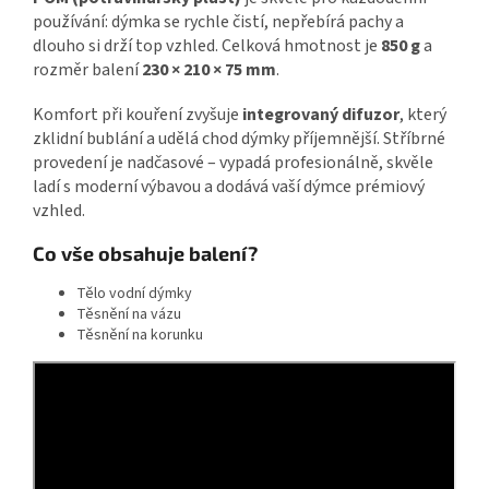
používání: dýmka se rychle čistí, nepřebírá pachy a
dlouho si drží top vzhled. Celková hmotnost je
850 g
a
rozměr balení
230 × 210 × 75 mm
.
Komfort při kouření zvyšuje
integrovaný difuzor
, který
zklidní bublání a udělá chod dýmky příjemnější. Stříbrné
provedení je nadčasové – vypadá profesionálně, skvěle
ladí s moderní výbavou a dodává vaší dýmce prémiový
vzhled.
Co vše obsahuje balení?
Tělo vodní dýmky
Těsnění na vázu
Těsnění na korunku