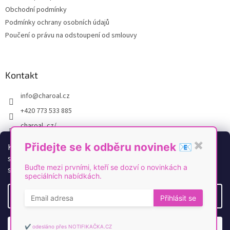
Obchodní podmínky
Podmínky ochrany osobních údajů
Poučení o právu na odstoupení od smlouvy
Kontakt
info
@
charoal.cz
+420 773 533 885
charoal_cz/
https://www.youtube.com/@Charoal
Přidejte se k odběru novinek 📧
✖
K personalizaci obsahu a reklam, poskytování funkcí
sociálních médií a analýze naší návštěvnosti využíváme
Buďte mezi prvními, kteří se dozví o novinkách a
soubory cookies. Více informací
zde
.
speciálních nabídkách.
Vytvořil Shoptet
Nastavení
Přihlásit se
Copyright 2026
Charoal
. Všechna práva vyhrazena.
Upravit
nastavení cookies
✔️ odesláno přes NOTIFIKAČKA.CZ
Odmítnout
Souhlasím