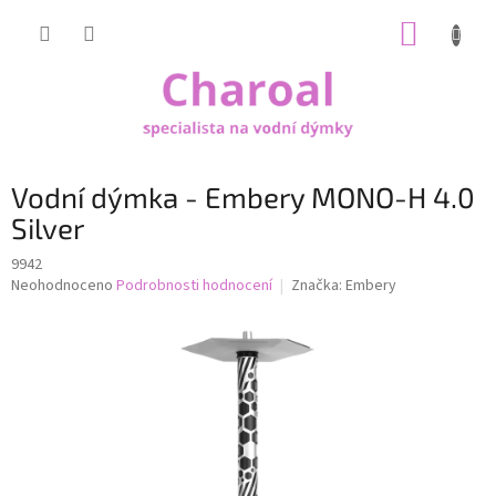
Přejít
NÁKUP
na
obsah
KOŠÍK
Vodní dýmka - Embery MONO-H 4.0
Silver
9942
Průměrné
Neohodnoceno
Podrobnosti hodnocení
Značka:
Embery
hodnocení
produktu
je
0,0
z
5
hvězdiček.