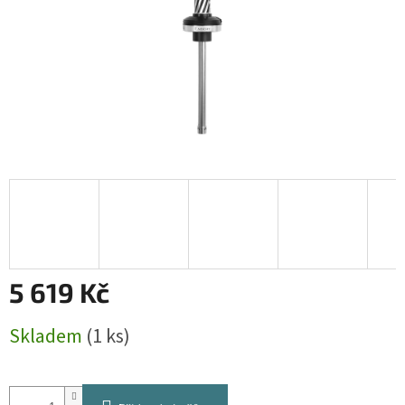
5 619 Kč
Měrná
Skladem
(1 ks)
cena: