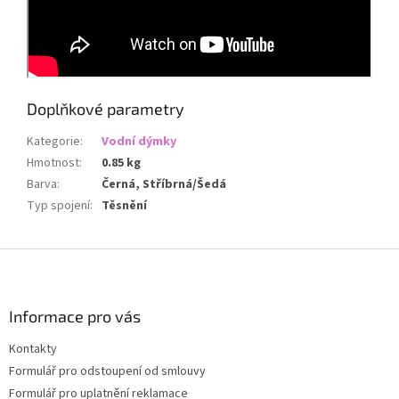
Doplňkové parametry
Kategorie
:
Vodní dýmky
Hmotnost
:
0.85 kg
Barva
:
Černá, Stříbrná/Šedá
Typ spojení
:
Těsnění
Z
á
p
a
Informace pro vás
t
Kontakty
í
Formulář pro odstoupení od smlouvy
Formulář pro uplatnění reklamace