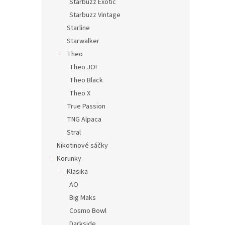
Starbuzz Exotic
Starbuzz Vintage
Starline
Starwalker
Theo
Theo JO!
Theo Black
Theo X
True Passion
TNG Alpaca
Stral
Nikotinové sáčky
Korunky
Klasika
AO
Big Maks
Cosmo Bowl
Darkside