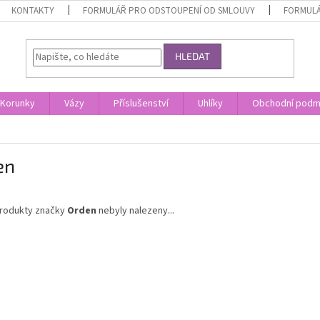
KONTAKTY
FORMULÁŘ PRO ODSTOUPENÍ OD SMLOUVY
FORMULÁ
HLEDAT
Korunky
Vázy
Příslušenství
Uhlíky
Obchodní podm
en
rodukty značky
Orden
nebyly nalezeny...