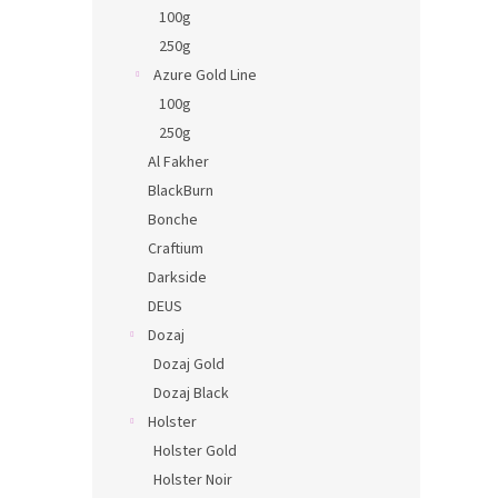
n
100g
e
250g
l
Azure Gold Line
100g
250g
Al Fakher
BlackBurn
Bonche
Craftium
Darkside
DEUS
Dozaj
Dozaj Gold
Dozaj Black
Holster
Holster Gold
Holster Noir