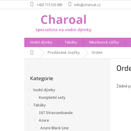
Přejít
+420 773 533 885
info@charoal.cz
na
obsah
Vodní dýmky
Tabáky
Nikotinové sáčky
Domů
Prodávané značky
Orden
P
Ord
o
Přeskočit
s
Kategorie
kategorie
t
Žádné p
r
Vodní dýmky
a
Kompletní sety
n
Tabáky
n
í
187 Strassenbande
p
Azure
a
Azure Black Line