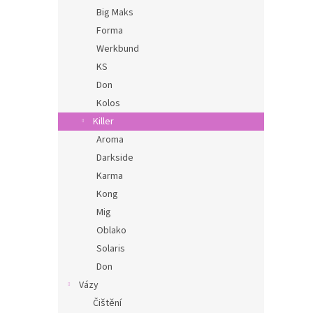
Big Maks
Forma
Werkbund
KS
Don
Kolos
Killer
Aroma
Darkside
Karma
Kong
Mig
Oblako
Solaris
Don
Vázy
Čištění