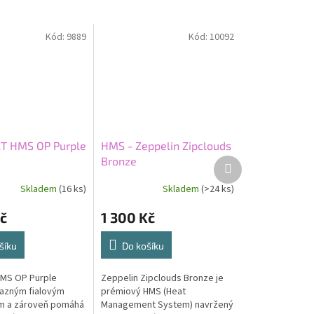
Kód:
9889
Kód:
10092
T HMS OP Purple
HMS - Zeppelin Zipclouds
Bronze
Další
produkt
Skladem
(16 ks)
Skladem
(>24 ks)
č
1 300 Kč
šíku
Do košíku
MS OP Purple
Zeppelin Zipclouds Bronze je
azným fialovým
prémiový HMS (Heat
m a zároveň pomáhá
Management System) navržený