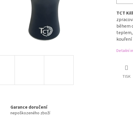
TCT Kil
zpracová
během c
teplem, 
kouření 
Detailní 
TISK
Garance doručení
nepoškozeného zboží