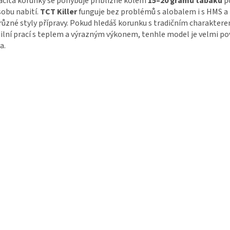
cita korunky se pohybuje přibližně kolem
15–20 gramů tabáku
p
obu nabití.
TCT Killer
funguje bez problémů s alobalem i s HMS a 
různé styly přípravy. Pokud hledáš korunku s tradičním charakter
ilní prací s teplem a výrazným výkonem, tenhle model je velmi p
a.