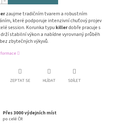
ler
zaujme tradičním tvarem a robustním
ním, které podporuje intenzivní chuťový projev
elé session. Korunka typu
killer
dobře pracuje s
drží stabilní výkon a nabídne vyrovnaný průběh
bez zbytečných výkyvů.
informace
ZEPTAT SE
HLÍDAT
SDÍLET
Přes 3000 výdejních míst
po celé ČR