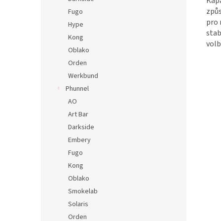
Kapa
způs
Fugo
pro 
Hype
stab
Kong
volb
Oblako
Orden
Werkbund
Phunnel
AO
Art Bar
Darkside
Embery
Fugo
Kong
Oblako
Smokelab
Solaris
Orden