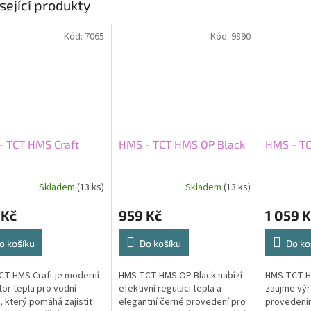
sející produkty
Kód:
7065
Kód:
9890
- TCT HMS Craft
HMS - TCT HMS OP Black
HMS - TC
Skladem
(13 ks)
Skladem
(13 ks)
 Kč
959 Kč
1 059 K
o košíku
Do košíku
Do ko
T HMS Craft je moderní
HMS TCT HMS OP Black nabízí
HMS TCT H
tor tepla pro vodní
efektivní regulaci tepla a
zaujme výr
 který pomáhá zajistit
elegantní černé provedení pro
provedení