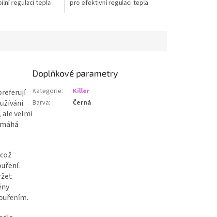
bilní regulaci tepla
pro efektivní regulaci tepla
í vodní dýmky.
během kouření vodní dýmky.
 rovnoměrné
Díky promyšlené konstrukci
tabáku a...
zajišťuje...
Doplňkové parametry
Kategorie
:
Killer
referují
užívání.
Barva
:
Černá
 ale velmi
pomáhá
 což
uření.
ržet
ěny
kouřením.