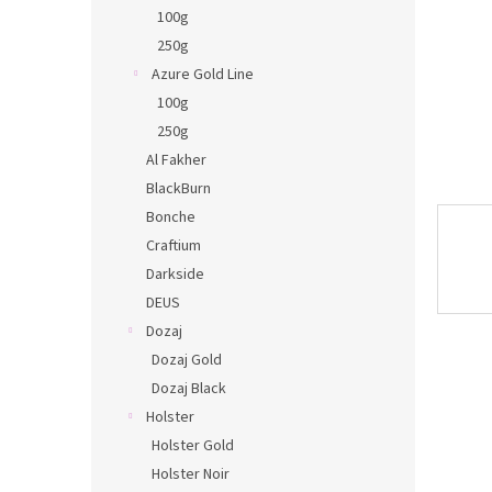
n
100g
e
250g
l
Azure Gold Line
100g
250g
Al Fakher
BlackBurn
Bonche
Craftium
Darkside
DEUS
Dozaj
Dozaj Gold
Dozaj Black
Holster
Holster Gold
Holster Noir