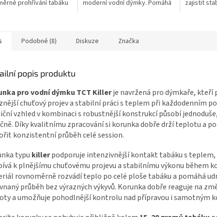
ěrné prohřívání tabáku
moderní vodní dýmky. Pomáhá
zajistit sta
ilní výkon během celé
rovnoměrně prohřívat tabák a
při kouřen
. Praktická konstrukce...
usnadňuje práci s uhlíky během
Podporuje
celé...
prohřívání 
s
Podobné (8)
Diskuze
Značka
ailní popis produktu
unka pro vodní dýmku TCT Killer
je navržená pro dýmkaře, kteří p
znější chuťový projev a stabilní práci s teplem při každodenním po
iční vzhled v kombinaci s robustnější konstrukcí působí jednoduše,
čně. Díky kvalitnímu zpracování si korunka dobře drží teplotu a 
ořit konzistentní průběh celé session.
unka typu
killer
podporuje intenzivnější kontakt tabáku s teplem,
pívá k plnějšímu chuťovému projevu a stabilnímu výkonu během ko
riál rovnoměrně rozvádí teplo po celé ploše tabáku a pomáhá ud
vnaný průběh bez výrazných výkyvů. Korunka dobře reaguje na zm
oty a umožňuje pohodlnější kontrolu nad přípravou i samotným 