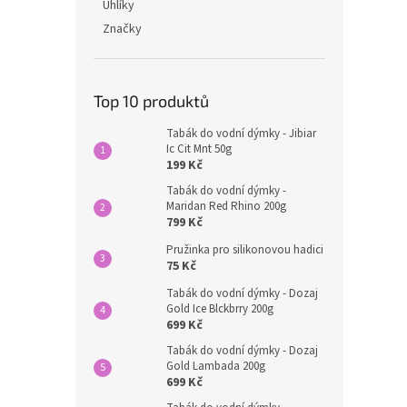
Uhlíky
Značky
Top 10 produktů
Tabák do vodní dýmky - Jibiar
Ic Cit Mnt 50g
199 Kč
Tabák do vodní dýmky -
Maridan Red Rhino 200g
799 Kč
Pružinka pro silikonovou hadici
75 Kč
Tabák do vodní dýmky - Dozaj
Gold Ice Blckbrry 200g
699 Kč
Tabák do vodní dýmky - Dozaj
Gold Lambada 200g
699 Kč