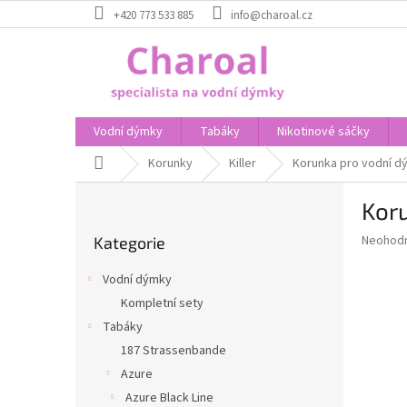
Přejít
+420 773 533 885
info@charoal.cz
na
obsah
Vodní dýmky
Tabáky
Nikotinové sáčky
Domů
Korunky
Killer
Korunka pro vodní dý
P
Koru
o
Přeskočit
s
Průměr
Neohod
Kategorie
kategorie
t
hodnoce
r
produkt
Vodní dýmky
a
je
Kompletní sety
0,0
n
z
Tabáky
n
5
í
187 Strassenbande
hvězdič
p
Azure
a
Azure Black Line