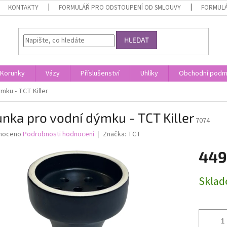
KONTAKTY
FORMULÁŘ PRO ODSTOUPENÍ OD SMLOUVY
FORMULÁ
HLEDAT
Korunky
Vázy
Příslušenství
Uhlíky
Obchodní podm
mku - TCT Killer
nka pro vodní dýmku - TCT Killer
7074
né
noceno
Podrobnosti hodnocení
Značka:
TCT
ní
449
u
Měrná
Skla
cena:
ek.