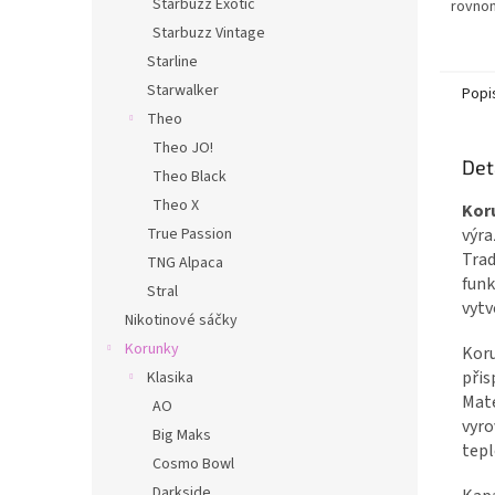
Starbuzz Exotic
rovnom
a stab
Starbuzz Vintage
seance
Starline
Starwalker
Popi
Theo
Theo JO!
Det
Theo Black
Theo X
Kor
výra
True Passion
Trad
TNG Alpaca
funk
Stral
vytv
Nikotinové sáčky
Korunky
Kor
přis
Klasika
Mate
AO
vyro
Big Maks
tepl
Cosmo Bowl
Darkside