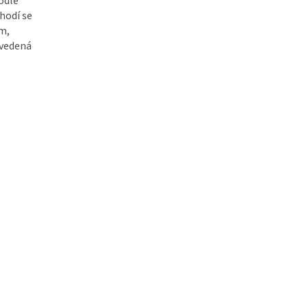
odle
hodí se
em,
ovedená