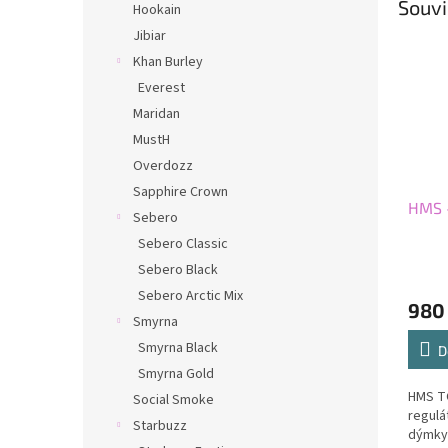
Souvi
Hookain
Jibiar
Khan Burley
Everest
Maridan
MustH
Overdozz
Sapphire Crown
HMS 
Sebero
Sebero Classic
Sebero Black
Sebero Arctic Mix
980
Smyrna
Smyrna Black
D
Smyrna Gold
HMS TC
Social Smoke
regulá
Starbuzz
dýmky,