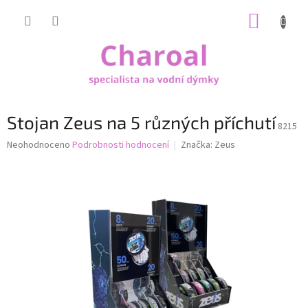
Přejít
NÁKUP
na
obsah
KOŠÍK
Stojan Zeus na 5 různých příchutí
8215
Průměrné
Neohodnoceno
Podrobnosti hodnocení
Značka:
Zeus
hodnocení
produktu
je
0,0
z
5
hvězdiček.