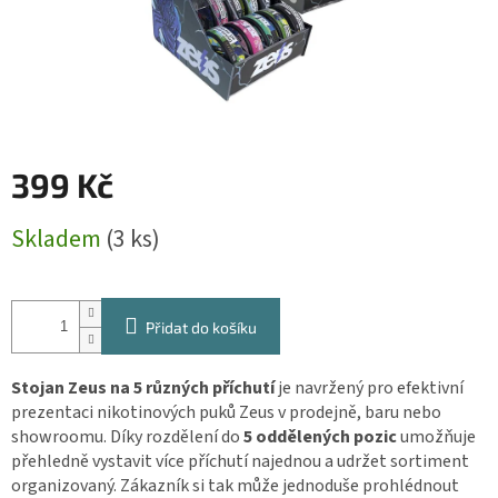
399 Kč
Měrná
Skladem
(3 ks)
cena:
Přidat do košíku
Stojan Zeus na 5 různých příchutí
je navržený pro efektivní
prezentaci nikotinových puků Zeus v prodejně, baru nebo
showroomu. Díky rozdělení do
5 oddělených pozic
umožňuje
přehledně vystavit více příchutí najednou a udržet sortiment
organizovaný. Zákazník si tak může jednoduše prohlédnout