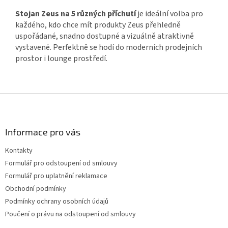
Stojan Zeus na 5 různých příchutí
je ideální volba pro
každého, kdo chce mít produkty Zeus přehledně
uspořádané, snadno dostupné a vizuálně atraktivně
vystavené. Perfektně se hodí do moderních prodejních
prostor i lounge prostředí.
Z
á
p
a
Informace pro vás
t
Kontakty
í
Formulář pro odstoupení od smlouvy
Formulář pro uplatnění reklamace
Obchodní podmínky
Podmínky ochrany osobních údajů
Poučení o právu na odstoupení od smlouvy