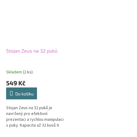
Stojan Zeus na 32 puků
Skladem
(2 ks)
549 Kč
Do košíku
Stojan Zeus na 32 puků je
navržený pro efektivní
prezentaci a rychlou manipulaci
s puky. Kapacita až 32 kusů ti
umožní vystavit více příchutí
najednou a udržet nabídku