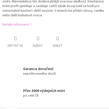
směs. Marmeládový tón dodává plnější ovocnou sladkost. Smetanový
krém profil zjemňuje a zaobluje. Lehčí tabák Dozaj Gold se hodí pro
samostatné kouření i delší session. V mixech lze přidat citrusy, vanilku
nebo další bobulové ovoce.
Detailní informace
ZEPTAT SE
HLÍDAT
SDÍLET
Garance doručení
nepoškozeného zboží
Přes 3000 výdejních míst
po celé ČR