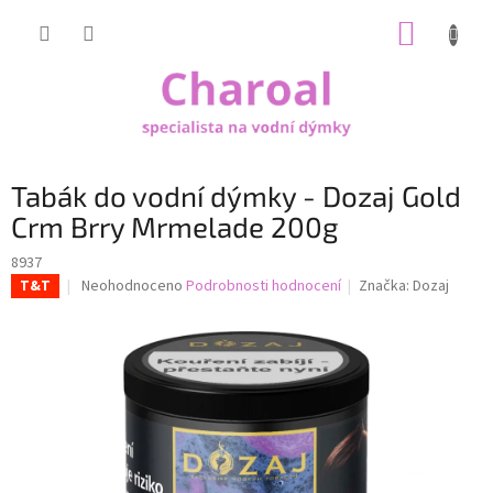
Přejít
NÁKUP
na
obsah
KOŠÍK
Tabák do vodní dýmky - Dozaj Gold
Crm Brry Mrmelade 200g
8937
Průměrné
Neohodnoceno
Podrobnosti hodnocení
Značka:
Dozaj
T&T
hodnocení
produktu
je
0,0
z
5
hvězdiček.