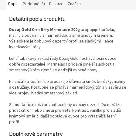
Popis
Podobné (8)
Diskuze
Značka
Detailní popis produktu
Dozaj Gold Crm Brry Mrmelade 200g
propojuje borůvku,
malinu a ostružinu s marmeládou a smetanovým krémem.
Výsledkem je bobulový dezertní profil se sladkými i lehce
kyselkavými tóny.
Lehčí tabákový základ řady Dozaj Gold nechává lesní ovoce
dobře rozeznatelné. Marmeláda přidává plnější sladkost a
smetanový krém zjemňuje ostřejší ovocné hrany.
Na začátku kouření se prosazuje šťavnatá směs borůvky, maliny
a ostružiny. Postupně se přidává marmeládový tón a v závěru se
více projeví hladký smetanový základ.
Samostatně nabízí příchuť ucelený ovocný dezert. Do mixů lze
přidat citron nebo limetu pro větší kontrast, vanilku pro sladší
krémový směr či další bobulové ovoce pro výraznější lesní
profil.
Doplňkové parametry