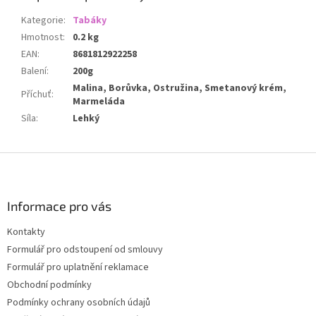
Kategorie
:
Tabáky
Hmotnost
:
0.2 kg
EAN
:
8681812922258
Balení
:
200g
Malina, Borůvka, Ostružina, Smetanový krém,
Příchuť
:
Marmeláda
Síla
:
Lehký
Z
á
p
a
Informace pro vás
t
Kontakty
í
Formulář pro odstoupení od smlouvy
Formulář pro uplatnění reklamace
Obchodní podmínky
Podmínky ochrany osobních údajů