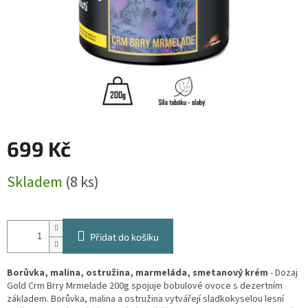
699 Kč
Měrná
Skladem
(8 ks)
cena:
Přidat do košíku
Borůvka, malina, ostružina, marmeláda, smetanový krém
- Dozaj
Gold Crm Brry Mrmelade 200g spojuje bobulové ovoce s dezertním
základem. Borůvka, malina a ostružina vytvářejí sladkokyselou lesní