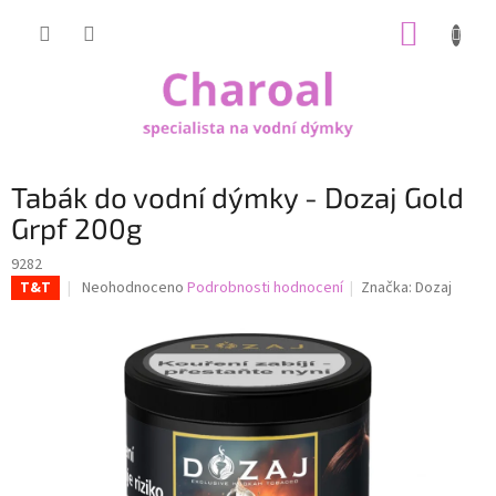
Přejít
NÁKUP
na
obsah
KOŠÍK
Tabák do vodní dýmky - Dozaj Gold
Grpf 200g
9282
Průměrné
Neohodnoceno
Podrobnosti hodnocení
Značka:
Dozaj
T&T
hodnocení
produktu
je
0,0
z
5
hvězdiček.