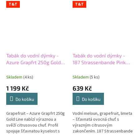
T&T
T&T
Tabák do vodní dýmky -
Tabák do vodní dýmky -
Azure Grapfrt 250g Gold
187 Strassenbande Pink
line
Mellow 200g
Skladem
(4 ks)
Skladem
(5 ks)
1 199 Kč
639 Kč
Do košíku
Do košíku
Grapefruit – Azure Grapfrt 250g
Vodní meloun, grapefruit, limeta
Gold Line nabízí výraznou a
– šťavnatá ovocná chuť s
svěží citrusovou chuť. Profil
výrazným citrusovým
spojuje šťavnatou kyselost s
zakončením. 187 Strassenbande
lehkou hořkostí. Lehký tabák
Pink Mellow je světlý tabák s