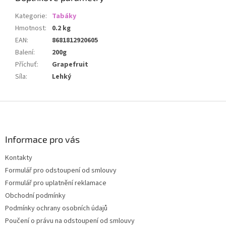
Kategorie
:
Tabáky
Hmotnost
:
0.2 kg
EAN
:
8681812920605
Balení
:
200g
Příchuť
:
Grapefruit
Síla
:
Lehký
Z
á
p
a
Informace pro vás
t
Kontakty
í
Formulář pro odstoupení od smlouvy
Formulář pro uplatnění reklamace
Obchodní podmínky
Podmínky ochrany osobních údajů
Poučení o právu na odstoupení od smlouvy