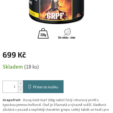
699 Kč
Měrná
Skladem
(18 ks)
cena:
Přidat do košíku
Grapefruit
- Dozaj Gold Grpf 200g nabízí čistý citrusový profil s
typickou jemnou hořkostí. Chuť je šťavnatá a výrazně svěží. Sladkost
zůstává v pozadí a nepřebíjí charakter grepu. Lehký tabák se hodí i pro