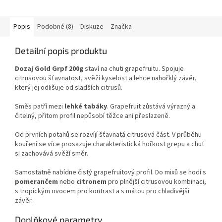
nechává grapefruit působit...
lehkou silou. Vodní meloun
vytváří...
Popis
Podobné (8)
Diskuze
Značka
Detailní popis produktu
Dozaj Gold Grpf 200g
staví na chuti grapefruitu. Spojuje
citrusovou šťavnatost, svěží kyselost a lehce nahořklý závěr,
který jej odlišuje od sladších citrusů.
Směs patří mezi
lehké tabáky
. Grapefruit zůstává výrazný a
čitelný, přitom profil nepůsobí těžce ani přeslazeně.
Od prvních potahů se rozvíjí šťavnatá citrusová část. V průběhu
kouření se více prosazuje charakteristická hořkost grepu a chuť
si zachovává svěží směr.
Samostatně nabídne čistý grapefruitový profil. Do mixů se hodí s
pomerančem
nebo
citronem
pro plnější citrusovou kombinaci,
s tropickým ovocem pro kontrast a s mátou pro chladivější
závěr.
Doplňkové parametry