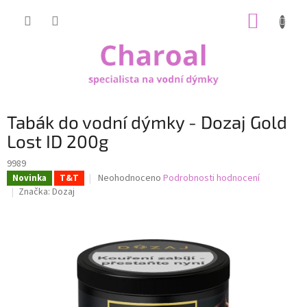
Přejít
NÁKUP
na
obsah
KOŠÍK
Tabák do vodní dýmky - Dozaj Gold
Lost ID 200g
9989
Průměrné
Neohodnoceno
Podrobnosti hodnocení
Novinka
T&T
hodnocení
Značka:
Dozaj
produktu
je
0,0
z
5
hvězdiček.