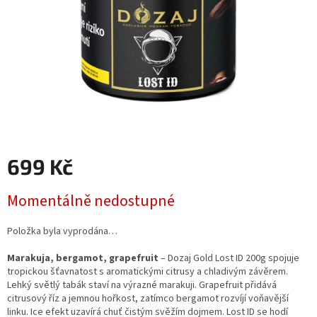
699 Kč
Měrná
Momentálně nedostupné
cena:
Položka byla vyprodána…
Marakuja, bergamot, grapefruit
– Dozaj Gold Lost ID 200g spojuje
tropickou šťavnatost s aromatickými citrusy a chladivým závěrem.
Lehký světlý tabák staví na výrazné marakuji. Grapefruit přidává
citrusový říz a jemnou hořkost, zatímco bergamot rozvíjí voňavější
linku. Ice efekt uzavírá chuť čistým svěžím dojmem. Lost ID se hodí