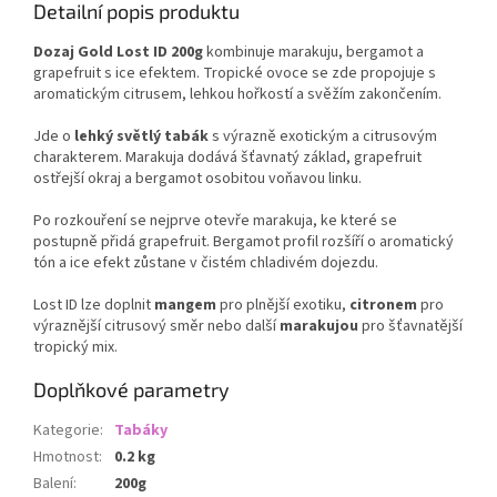
Detailní popis produktu
Dozaj Gold Lost ID 200g
kombinuje marakuju, bergamot a
grapefruit s ice efektem. Tropické ovoce se zde propojuje s
aromatickým citrusem, lehkou hořkostí a svěžím zakončením.
Jde o
lehký světlý tabák
s výrazně exotickým a citrusovým
charakterem. Marakuja dodává šťavnatý základ, grapefruit
ostřejší okraj a bergamot osobitou voňavou linku.
Po rozkouření se nejprve otevře marakuja, ke které se
postupně přidá grapefruit. Bergamot profil rozšíří o aromatický
tón a ice efekt zůstane v čistém chladivém dojezdu.
Lost ID lze doplnit
mangem
pro plnější exotiku,
citronem
pro
výraznější citrusový směr nebo další
marakujou
pro šťavnatější
tropický mix.
Doplňkové parametry
Kategorie
:
Tabáky
Hmotnost
:
0.2 kg
Balení
:
200g