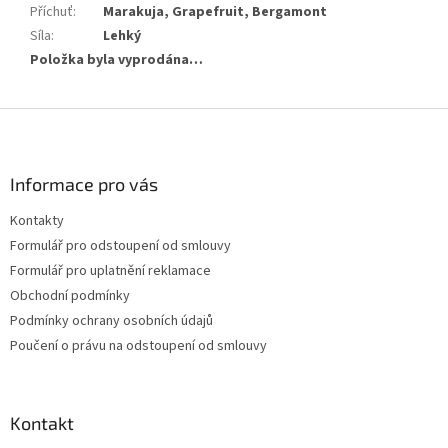
Příchuť
:
Marakuja, Grapefruit, Bergamont
Síla
:
Lehký
Položka byla vyprodána…
Z
á
p
a
Informace pro vás
t
Kontakty
í
Formulář pro odstoupení od smlouvy
Formulář pro uplatnění reklamace
Obchodní podmínky
Podmínky ochrany osobních údajů
Poučení o právu na odstoupení od smlouvy
Kontakt