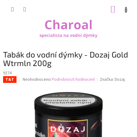
Přejít
NÁKUP
na
obsah
KOŠÍK
Tabák do vodní dýmky - Dozaj Gold
Wtrmln 200g
9274
Průměrné
Neohodnoceno
Podrobnosti hodnocení
Značka:
Dozaj
T&T
hodnocení
produktu
je
0,0
z
5
hvězdiček.