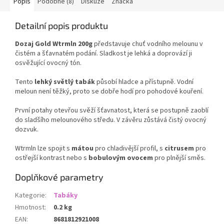
Popis
Podobné (8)
Diskuze
Značka
Detailní popis produktu
Dozaj Gold Wtrmln 200g
představuje chuť vodního melounu v
čistém a šťavnatém podání. Sladkost je lehká a doprovází ji
osvěžující ovocný tón.
Tento
lehký světlý tabák
působí hladce a přístupně. Vodní
meloun není těžký, proto se dobře hodí pro pohodové kouření.
První potahy otevřou svěží šťavnatost, která se postupně zaoblí
do sladšího melounového středu. V závěru zůstává čistý ovocný
dozvuk.
Wtrmln lze spojit s
mátou
pro chladivější profil, s
citrusem
pro
ostřejší kontrast nebo s
bobulovým ovocem
pro plnější směs.
Doplňkové parametry
Kategorie
:
Tabáky
Hmotnost
:
0.2 kg
EAN
:
8681812921008