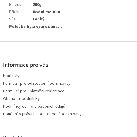
Balení
:
200g
Příchuť
:
Vodní meloun
Síla
:
Lehký
Položka byla vyprodána…
Z
á
p
a
Informace pro vás
t
Kontakty
í
Formulář pro odstoupení od smlouvy
Formulář pro uplatnění reklamace
Obchodní podmínky
Podmínky ochrany osobních údajů
Poučení o právu na odstoupení od smlouvy