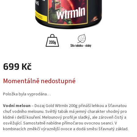
699 Kč
Měrná
Momentálně nedostupné
cena:
Položka byla vyprodána…
Vodní meloun
– Dozaj Gold Wtrmln 200g přináší lehkou a šťavnatou
chuť vodního melounu. Světlý tabák má jemný charakter vhodný pro
klidné i delší kouření. Melounový profil je sladký, ale zároveň čistý a
osvěžující. Samostatně nabídne přímočarou ovocnou seanci. V
kombinacích změkčí výraznější ovoce a dodá směsi šťavnatý základ.