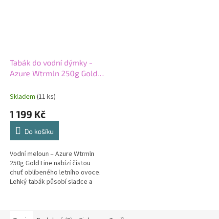
Tabák do vodní dýmky -
Azure Wtrmln 250g Gold
line
Skladem
(11 ks)
1 199 Kč
Do košíku
Vodní meloun – Azure Wtrmln
250g Gold Line nabízí čistou
chuť oblíbeného letního ovoce.
Lehký tabák působí sladce a
šťavnatě. Profil zůstává
přímočarý bez dalších příchutí.
Hodí...