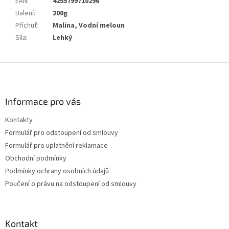
EAN
:
4255799710296
Balení
:
200g
Příchuť
:
Malina, Vodní meloun
Síla
:
Lehký
Z
á
p
a
Informace pro vás
t
Kontakty
í
Formulář pro odstoupení od smlouvy
Formulář pro uplatnění reklamace
Obchodní podmínky
Podmínky ochrany osobních údajů
Poučení o právu na odstoupení od smlouvy
Kontakt