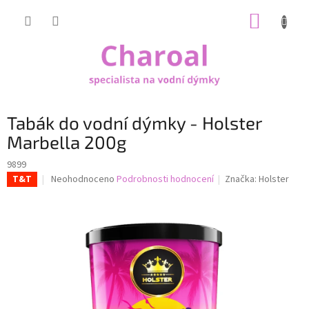
Přejít
NÁKUP
na
obsah
KOŠÍK
Tabák do vodní dýmky - Holster
Marbella 200g
9899
Průměrné
Neohodnoceno
Podrobnosti hodnocení
Značka:
Holster
T&T
hodnocení
produktu
je
0,0
z
5
hvězdiček.