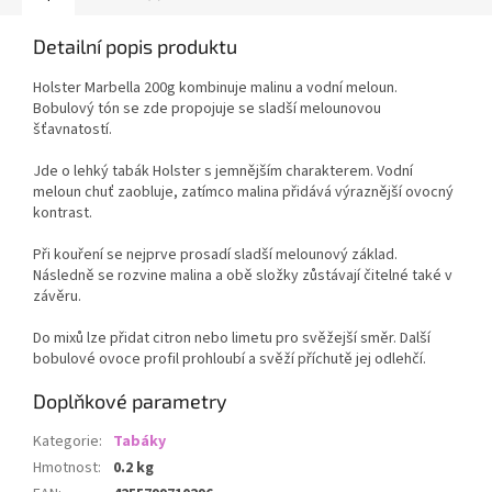
Detailní popis produktu
Holster Marbella 200g kombinuje malinu a vodní meloun.
Bobulový tón se zde propojuje se sladší melounovou
šťavnatostí.
Jde o lehký tabák Holster s jemnějším charakterem. Vodní
meloun chuť zaobluje, zatímco malina přidává výraznější ovocný
kontrast.
Při kouření se nejprve prosadí sladší melounový základ.
Následně se rozvine malina a obě složky zůstávají čitelné také v
závěru.
Do mixů lze přidat citron nebo limetu pro svěžejší směr. Další
bobulové ovoce profil prohloubí a svěží příchutě jej odlehčí.
Doplňkové parametry
Kategorie
:
Tabáky
Hmotnost
:
0.2 kg