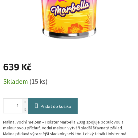
639 Kč
Měrná
Skladem
(15 ks)
cena:
Přidat do košíku
Malina, vodní meloun – Holster Marbella 200g spojuje bobulovou a
melounovou příchuť. Vodní meloun vytváří sladší šťavnatý základ.
Malina přidává výraznější sladkokyselý tón. Lehký tabák Holster má