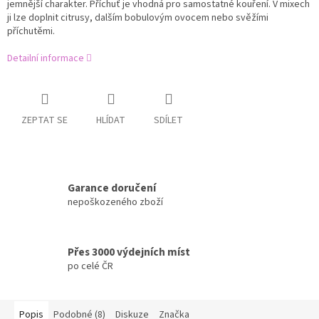
jemnější charakter. Příchuť je vhodná pro samostatné kouření. V mixech
ji lze doplnit citrusy, dalším bobulovým ovocem nebo svěžími
příchutěmi.
Detailní informace
ZEPTAT SE
HLÍDAT
SDÍLET
Garance doručení
nepoškozeného zboží
Přes 3000 výdejních míst
po celé ČR
Popis
Podobné (8)
Diskuze
Značka