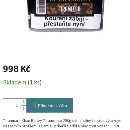
998 Kč
Měrná
Skladem
(1 ks)
cena:
Přidat do košíku
Tiramisu – Khan Burley Tirameeso 250g nabízí silný tabák s výrazným
dezertním profilem. Tiramisu přináší sladší a plný chuťový tón. Chuť