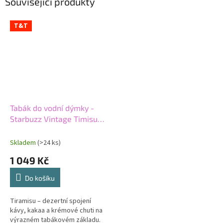
Související produkty
T&T
Tabák do vodní dýmky -
Starbuzz Vintage Timisue
250g
Skladem
(>24 ks)
1 049 Kč
Do košíku
Tiramisu – dezertní spojení
kávy, kakaa a krémové chuti na
výrazném tabákovém základu.