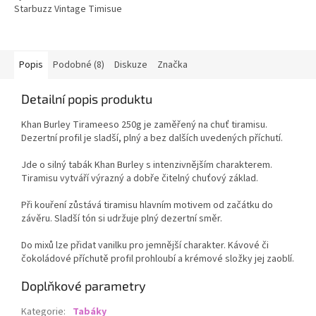
Starbuzz Vintage Timisue
připomíná známý italský
moučník. Káva vede profil a
kakao přidává...
Popis
Podobné (8)
Diskuze
Značka
Detailní popis produktu
Khan Burley Tirameeso 250g je zaměřený na chuť tiramisu.
Dezertní profil je sladší, plný a bez dalších uvedených příchutí.
Jde o silný tabák Khan Burley s intenzivnějším charakterem.
Tiramisu vytváří výrazný a dobře čitelný chuťový základ.
Při kouření zůstává tiramisu hlavním motivem od začátku do
závěru. Sladší tón si udržuje plný dezertní směr.
Do mixů lze přidat vanilku pro jemnější charakter. Kávové či
čokoládové příchutě profil prohloubí a krémové složky jej zaoblí.
Doplňkové parametry
Kategorie
:
Tabáky