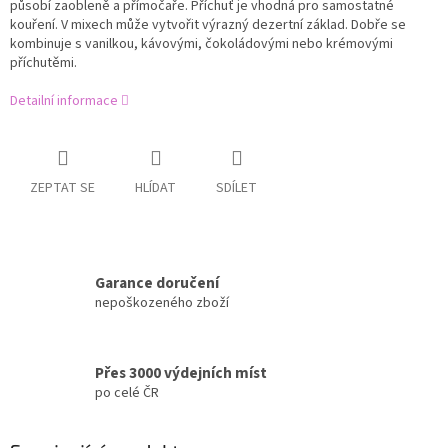
působí zaobleně a přímočaře. Příchuť je vhodná pro samostatné
kouření. V mixech může vytvořit výrazný dezertní základ. Dobře se
kombinuje s vanilkou, kávovými, čokoládovými nebo krémovými
příchutěmi.
Detailní informace
ZEPTAT SE
HLÍDAT
SDÍLET
Garance doručení
nepoškozeného zboží
Přes 3000 výdejních míst
po celé ČR