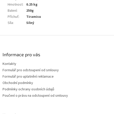
Hmotnost
:
0.25 kg
Balení
:
250g
Příchuť
:
Tiramisu
Síla
:
Silný
Z
á
p
a
Informace pro vás
t
Kontakty
í
Formulář pro odstoupení od smlouvy
Formulář pro uplatnění reklamace
Obchodní podmínky
Podmínky ochrany osobních údajů
Poučení o právu na odstoupení od smlouvy