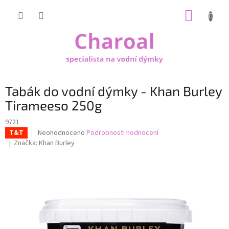
Přejít
NÁKUP
na
obsah
KOŠÍK
Tabák do vodní dýmky - Khan Burley
Tirameeso 250g
9721
Průměrné
Neohodnoceno
Podrobnosti hodnocení
T&T
hodnocení
Značka:
Khan Burley
produktu
je
0,0
z
5
hvězdiček.