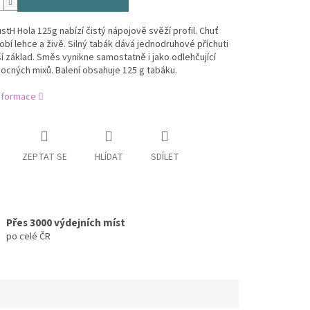
stH Hola 125g nabízí čistý nápojově svěží profil. Chuť
bí lehce a živě. Silný tabák dává jednodruhové příchuti
í základ. Směs vynikne samostatně i jako odlehčující
ocných mixů. Balení obsahuje 125 g tabáku.
informace
ZEPTAT SE
HLÍDAT
SDÍLET
Přes 3000 výdejních míst
po celé ČR