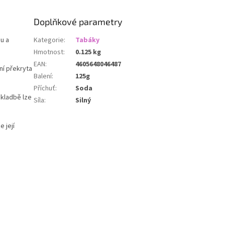
Doplňkové parametry
u a
Kategorie
:
Tabáky
Hmotnost
:
0.125 kg
EAN
:
4605648046487
ní překryta
Balení
:
125g
Příchuť
:
Soda
skladbě lze
Síla
:
Silný
 její