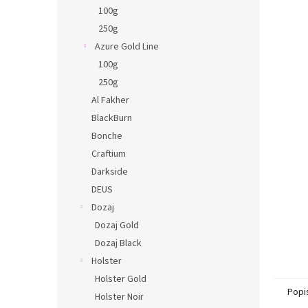
n
100g
e
250g
l
Azure Gold Line
100g
250g
Al Fakher
BlackBurn
Bonche
Craftium
Darkside
DEUS
Dozaj
Dozaj Gold
Dozaj Black
Holster
Holster Gold
Popi
Holster Noir