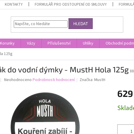
KONTAKTY
FORMULÁŘ PRO ODSTOUPENÍ OD SMLOUVY
FORMULÁ
HLEDAT
Korunky
Vázy
Příslušenství
Uhlíky
Obchodní podm
la 125g
ák do vodní dýmky - MustH Hola 125g
88
Průměrné
Neohodnoceno
Podrobnosti hodnocení
Značka:
MustH
hodnocení
produktu
629
je
0,0
Měrná
Skla
z
cena:
5
hvězdiček.