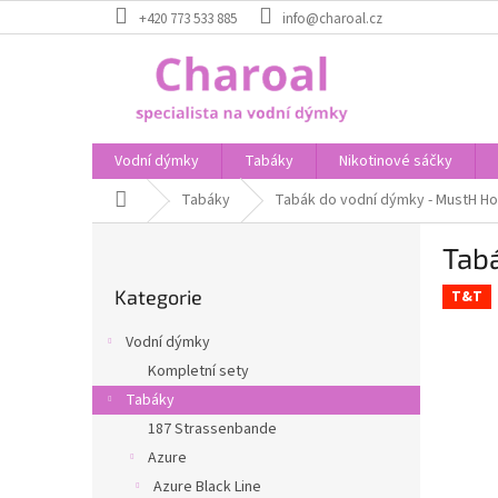
Přejít
+420 773 533 885
info@charoal.cz
na
obsah
Vodní dýmky
Tabáky
Nikotinové sáčky
Domů
Tabáky
Tabák do vodní dýmky - MustH Ho
P
Tab
o
Přeskočit
s
Kategorie
kategorie
T&T
t
r
Vodní dýmky
a
Kompletní sety
n
Tabáky
n
í
187 Strassenbande
p
Azure
a
Azure Black Line