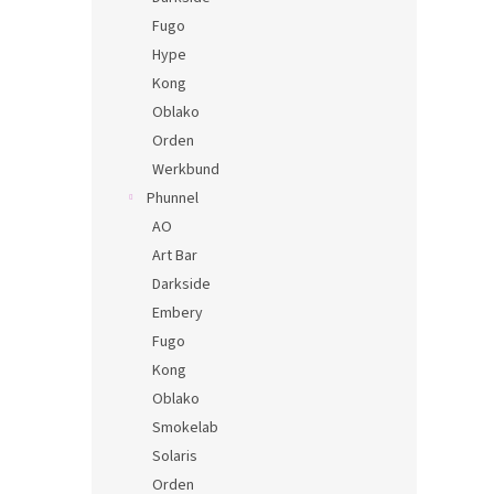
Fugo
Hype
Kong
Oblako
Orden
Werkbund
Phunnel
AO
Art Bar
Darkside
Embery
Fugo
Kong
Oblako
Smokelab
Solaris
Orden