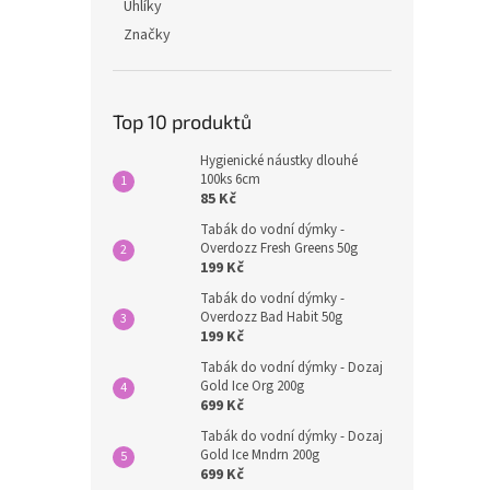
Uhlíky
Značky
Top 10 produktů
Hygienické náustky dlouhé
100ks 6cm
85 Kč
Tabák do vodní dýmky -
Overdozz Fresh Greens 50g
199 Kč
Tabák do vodní dýmky -
Overdozz Bad Habit 50g
199 Kč
Tabák do vodní dýmky - Dozaj
Gold Ice Org 200g
699 Kč
Tabák do vodní dýmky - Dozaj
Gold Ice Mndrn 200g
699 Kč