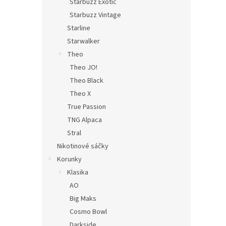
Starbuzz Exotic
Starbuzz Vintage
Starline
Starwalker
Theo
Theo JO!
Theo Black
Theo X
True Passion
TNG Alpaca
Stral
Nikotinové sáčky
Korunky
Klasika
AO
Big Maks
Cosmo Bowl
Darkside