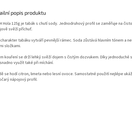
ailní popis produktu
H Hola 125g je tabák s chutí sody. Jednodruhový profil se zaměřuje na čisto
jově svěží příchuť.
ý charakter tabáku vytváří pevnější rámec. Soda zůstává hlavním tónem a ne
mi složkami.
m kouření se drží lehký svěží dojem s čistým dozvukem. Díky jednoduché 
snadno využít také při míchání.
ě se hodí citron, limeta nebo lesní ovoce. Samostatné použití nejlépe ukáže
očarý nápojový profil.