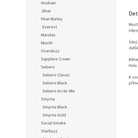
Hookain
Jibiar
Det
Khan Burley
Must
Everest
nápo
Maridan
Siln
MustH
další
Overdozz
Sapphire Crown
Běhe
Hola 
Sebero
Sebero Classic
K sod
Sebero Black
přím
Sebero Arctic Mix
Smyrna
Smyrna Black
Smyrna Gold
Social Smoke
Starbuzz