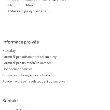
Síla
:
Silný
Položka byla vyprodána…
Z
á
p
a
Informace pro vás
t
Kontakty
í
Formulář pro odstoupení od smlouvy
Formulář pro uplatnění reklamace
Obchodní podmínky
Podmínky ochrany osobních údajů
Poučení o právu na odstoupení od smlouvy
Kontakt