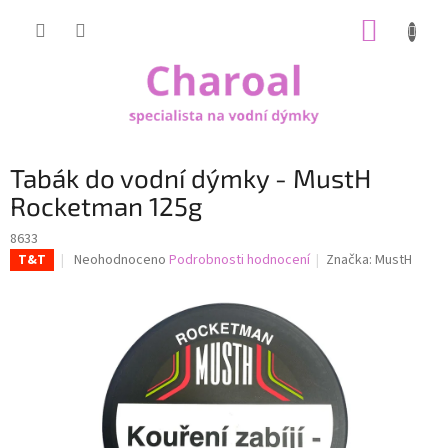
Přejít
NÁKUP
na
obsah
KOŠÍK
Tabák do vodní dýmky - MustH
Rocketman 125g
8633
Průměrné
Neohodnoceno
Podrobnosti hodnocení
Značka:
MustH
T&T
hodnocení
produktu
je
0,0
z
5
hvězdiček.