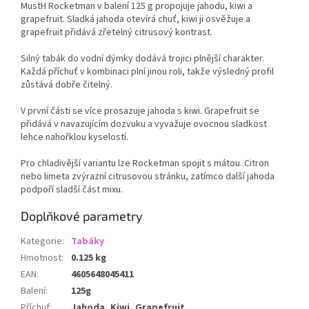
MustH Rocketman v balení 125 g propojuje jahodu, kiwi a
grapefruit. Sladká jahoda otevírá chuť, kiwi ji osvěžuje a
grapefruit přidává zřetelný citrusový kontrast.
Silný tabák do vodní dýmky dodává trojici plnější charakter.
Každá příchuť v kombinaci plní jinou roli, takže výsledný profil
zůstává dobře čitelný.
V první části se více prosazuje jahoda s kiwi. Grapefruit se
přidává v navazujícím dozvuku a vyvažuje ovocnou sladkost
lehce nahořklou kyselostí.
Pro chladivější variantu lze Rocketman spojit s mátou. Citron
nebo limeta zvýrazní citrusovou stránku, zatímco další jahoda
podpoří sladší část mixu.
Doplňkové parametry
Kategorie
:
Tabáky
Hmotnost
:
0.125 kg
EAN
:
4605648045411
Balení
:
125g
Příchuť
:
Jahoda, Kiwi, Grapefruit