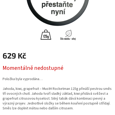
629 Kč
Měrná
Momentálně nedostupné
cena:
Položka byla vyprodána…
Jahoda, kiwi, grapefruit – MustH Rocketman 125g přináší pestrou směs
tří ovocných chutí. Jahoda tvoří sladký základ, kiwi přidává svěžest a
grapefruit citrusovou kyselost. Silný tabák dává kombinaci pevný a
výrazný projev. Jednotlivé složky se během kouření postupně střídají.
Směs lze doplnit mátou nebo dalším citrusem.