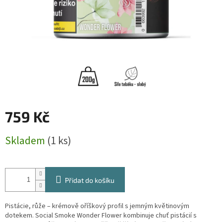
759 Kč
Měrná
Skladem
(1 ks)
cena:
Přidat do košíku
Pistácie, růže – krémově oříškový profil s jemným květinovým
dotekem. Social Smoke Wonder Flower kombinuje chuť pistácií s