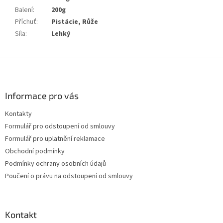
Balení
:
200g
Příchuť
:
Pistácie, Růže
Síla
:
Lehký
Z
á
p
a
Informace pro vás
t
Kontakty
í
Formulář pro odstoupení od smlouvy
Formulář pro uplatnění reklamace
Obchodní podmínky
Podmínky ochrany osobních údajů
Poučení o právu na odstoupení od smlouvy
Kontakt