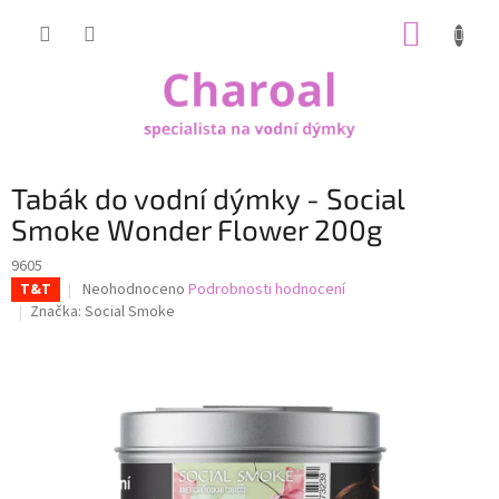
Přejít
NÁKUP
na
obsah
KOŠÍK
Tabák do vodní dýmky - Social
Smoke Wonder Flower 200g
9605
Průměrné
Neohodnoceno
Podrobnosti hodnocení
T&T
hodnocení
Značka:
Social Smoke
produktu
je
0,0
z
5
hvězdiček.