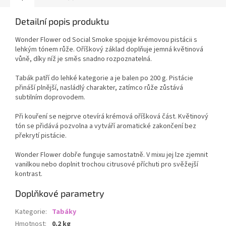
Detailní popis produktu
Wonder Flower od Social Smoke spojuje krémovou pistácii s
lehkým tónem růže. Oříškový základ doplňuje jemná květinová
vůně, díky níž je směs snadno rozpoznatelná.
Tabák patří do lehké kategorie a je balen po 200 g. Pistácie
přináší plnější, nasládlý charakter, zatímco růže zůstává
subtilním doprovodem.
Při kouření se nejprve otevírá krémová oříšková část. Květinový
tón se přidává pozvolna a vytváří aromatické zakončení bez
překrytí pistácie.
Wonder Flower dobře funguje samostatně. V mixu jej lze zjemnit
vanilkou nebo doplnit trochou citrusové příchuti pro svěžejší
kontrast.
Doplňkové parametry
Kategorie
:
Tabáky
Hmotnost
:
0.2 kg