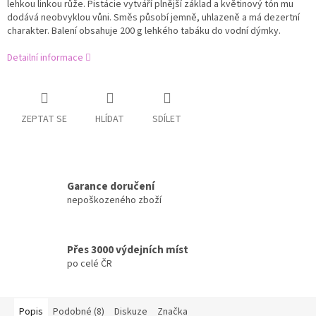
lehkou linkou růže. Pistácie vytváří plnější základ a květinový tón mu
dodává neobvyklou vůni. Směs působí jemně, uhlazeně a má dezertní
charakter. Balení obsahuje 200 g lehkého tabáku do vodní dýmky.
Detailní informace
ZEPTAT SE
HLÍDAT
SDÍLET
Garance doručení
nepoškozeného zboží
Přes 3000 výdejních míst
po celé ČR
Popis
Podobné (8)
Diskuze
Značka