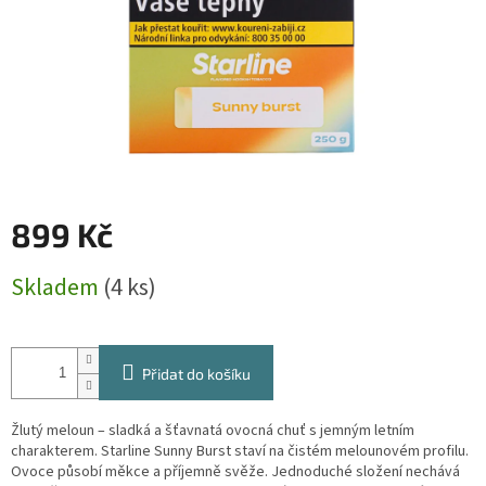
899 Kč
Měrná
Skladem
(4 ks)
cena:
Přidat do košíku
Žlutý meloun – sladká a šťavnatá ovocná chuť s jemným letním
charakterem. Starline Sunny Burst staví na čistém melounovém profilu.
Ovoce působí měkce a příjemně svěže. Jednoduché složení nechává