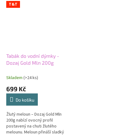
T&T
Tabák do vodní dýmky -
Dozaj Gold Mln 200g
Skladem
(>24 ks)
699 Kč
Do košíku
Žlutý meloun – Dozaj Gold Mln
200g nabízí ovocný profil
postavený na chuti žlutého
melounu. Meloun přináší sladký
a šťavnatý tón. Lehký tabák