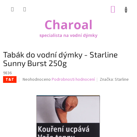
Přejít
NÁKUP
na
obsah
KOŠÍK
Tabák do vodní dýmky - Starline
Sunny Burst 250g
9836
Průměrné
Neohodnoceno
Podrobnosti hodnocení
Značka:
Starline
T&T
hodnocení
produktu
je
0,0
z
5
hvězdiček.