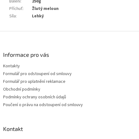
Balení
:
250g
Příchuť
:
Žlutý meloun
Síla
:
Lehký
Z
á
p
a
Informace pro vás
t
Kontakty
í
Formulář pro odstoupení od smlouvy
Formulář pro uplatnění reklamace
Obchodní podmínky
Podmínky ochrany osobních údajů
Poučení o právu na odstoupení od smlouvy
Kontakt