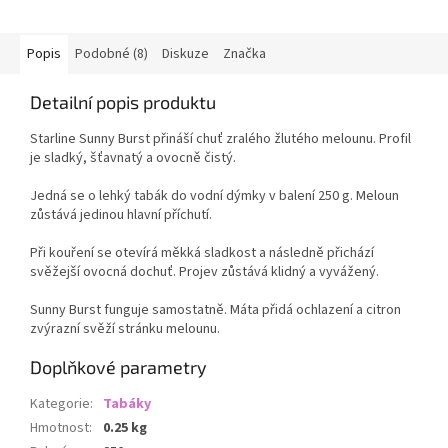
Dozaj Gold má jemnější
charakter....
Popis
Podobné (8)
Diskuze
Značka
Detailní popis produktu
Starline Sunny Burst přináší chuť zralého žlutého melounu. Profil
je sladký, šťavnatý a ovocně čistý.
Jedná se o lehký tabák do vodní dýmky v balení 250 g. Meloun
zůstává jedinou hlavní příchutí.
Při kouření se otevírá měkká sladkost a následně přichází
svěžejší ovocná dochuť. Projev zůstává klidný a vyvážený.
Sunny Burst funguje samostatně. Máta přidá ochlazení a citron
zvýrazní svěží stránku melounu.
Doplňkové parametry
Kategorie
:
Tabáky
Hmotnost
:
0.25 kg