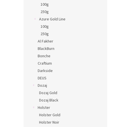
n
100g
e
250g
l
Azure Gold Line
100g
250g
Al Fakher
BlackBurn
Bonche
Craftium
Darkside
DEUS
Dozaj
Dozaj Gold
Dozaj Black
Holster
Holster Gold
Holster Noir