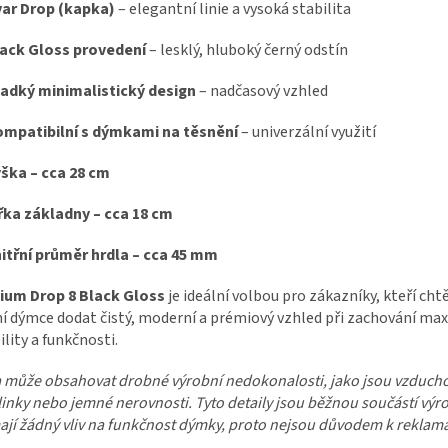
ar Drop (kapka)
– elegantní linie a vysoká stabilita
ack Gloss provedení
– lesklý, hluboký černý odstín
adký minimalistický design
– nadčasový vzhled
mpatibilní s dýmkami na těsnění
– univerzální využití
ška – cca 28 cm
řka základny – cca 18 cm
itřní průměr hrdla – cca 45 mm
ium Drop 8 Black Gloss
je ideální volbou pro zákazníky, kteří chtě
í dýmce dodat čistý, moderní a prémiový vzhled při zachování ma
ility a funkčnosti.
 může obsahovat drobné výrobní nedokonalosti, jako jsou vzduch
inky nebo jemné nerovnosti. Tyto detaily jsou běžnou součástí výr
jí žádný vliv na funkčnost dýmky, proto nejsou důvodem k reklama