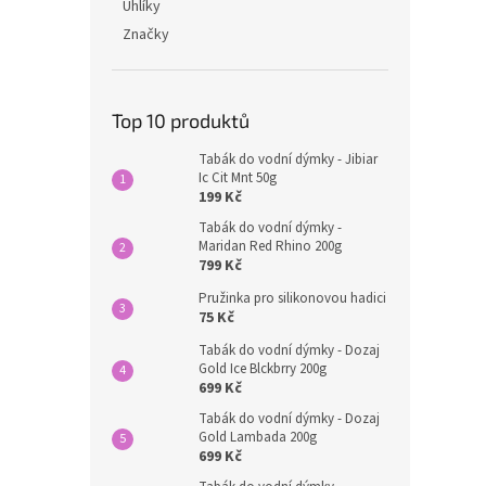
Uhlíky
Značky
Top 10 produktů
Tabák do vodní dýmky - Jibiar
Ic Cit Mnt 50g
199 Kč
Tabák do vodní dýmky -
Maridan Red Rhino 200g
799 Kč
Pružinka pro silikonovou hadici
75 Kč
Tabák do vodní dýmky - Dozaj
Gold Ice Blckbrry 200g
699 Kč
Tabák do vodní dýmky - Dozaj
Gold Lambada 200g
699 Kč