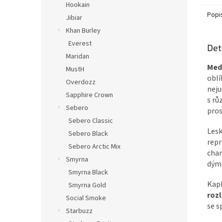
Hookain
Popi
Jibiar
Khan Burley
Everest
Det
Maridan
Med
MustH
obl
Overdozz
neju
Sapphire Crown
s rů
Sebero
pros
Sebero Classic
Les
Sebero Black
repr
Sebero Arctic Mix
char
Smyrna
dým
Smyrna Black
Kapk
Smyrna Gold
roz
Social Smoke
se s
Starbuzz