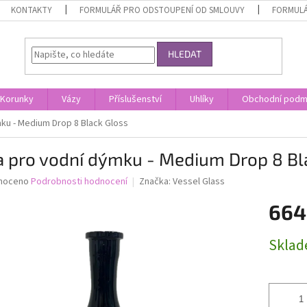
KONTAKTY
FORMULÁŘ PRO ODSTOUPENÍ OD SMLOUVY
FORMULÁ
HLEDAT
Korunky
Vázy
Příslušenství
Uhlíky
Obchodní podm
ku - Medium Drop 8 Black Gloss
a pro vodní dýmku - Medium Drop 8 Bl
né
noceno
Podrobnosti hodnocení
Značka:
Vessel Glass
ní
664
u
Měrná
Skla
cena:
ek.