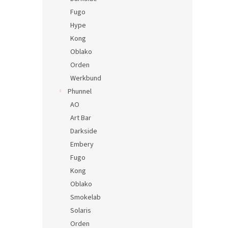
Fugo
Hype
Kong
Oblako
Orden
Werkbund
Phunnel
AO
Art Bar
Darkside
Embery
Fugo
Kong
Oblako
Smokelab
Solaris
Orden