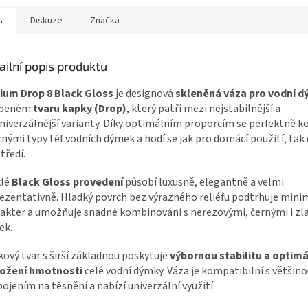
s
Diskuze
Značka
ailní popis produktu
ium Drop 8 Black Gloss
je designová
skleněná váza pro vodní 
íbeném
tvaru kapky (Drop)
, který patří mezi nejstabilnější a
niverzálnější varianty. Díky optimálním proporcím se perfektně 
znými typy těl vodních dýmek a hodí se jak pro domácí použití, tak
tředí.
klé
Black Gloss provedení
působí luxusně, elegantně a velmi
ezentativně. Hladký povrch bez výrazného reliéfu podtrhuje minim
akter a umožňuje snadné kombinování s nerezovými, černými i zla
ek.
ový tvar s širší základnou poskytuje
výbornou stabilitu a optimá
ložení hmotnosti
celé vodní dýmky. Váza je kompatibilní s většin
pojením na těsnění a nabízí univerzální využití.