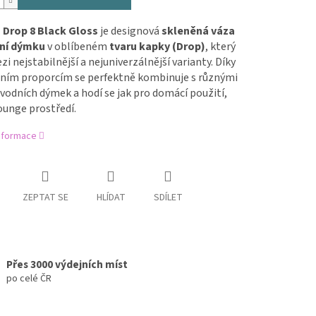
Drop 8 Black Gloss
je designová
skleněná váza
ní dýmku
v oblíbeném
tvaru kapky (Drop)
, který
zi nejstabilnější a nejuniverzálnější varianty. Díky
ním proporcím se perfektně kombinuje s různými
 vodních dýmek a hodí se jak pro domácí použití,
ounge prostředí.
informace
ZEPTAT SE
HLÍDAT
SDÍLET
Přes 3000 výdejních míst
po celé ČR