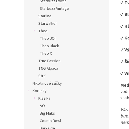
Starbuzz Exotic
✔
Tv
Starbuzz Vintage
✔
Bl
Starline
Starwalker
✔
Hl
Theo
✔
Ko
Theo JO!
Theo Black
✔
Vý
Theo X
True Passion
✔
Ší
TNG Alpaca
✔
Vn
Stral
Nikotinové sáčky
Med
Korunky
vodn
stab
Klasika
AO
Váza
Big Maks
bubl
Cosmo Bowl
nema
Darkside