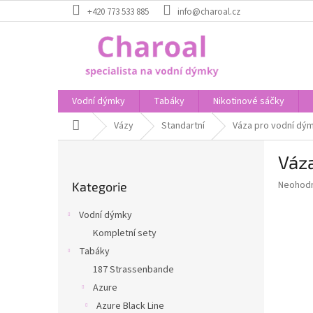
Přejít
+420 773 533 885
info@charoal.cz
na
obsah
Vodní dýmky
Tabáky
Nikotinové sáčky
Domů
Vázy
Standartní
Váza pro vodní dým
P
Váz
o
Přeskočit
s
Průměr
Neohod
Kategorie
kategorie
t
hodnoce
r
produkt
Vodní dýmky
a
je
Kompletní sety
0,0
n
z
Tabáky
n
5
í
187 Strassenbande
hvězdič
p
Azure
a
Azure Black Line