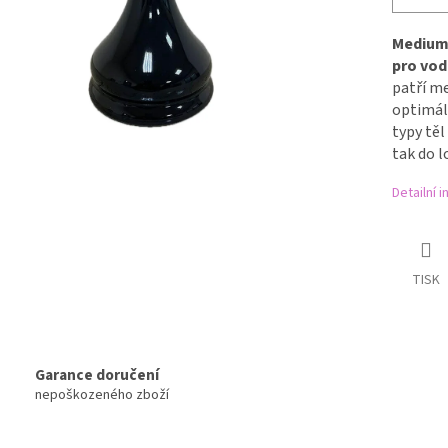
Medium 
pro vod
patří me
optimál
typy těl
tak do l
Detailní 
TISK
Garance doručení
nepoškozeného zboží