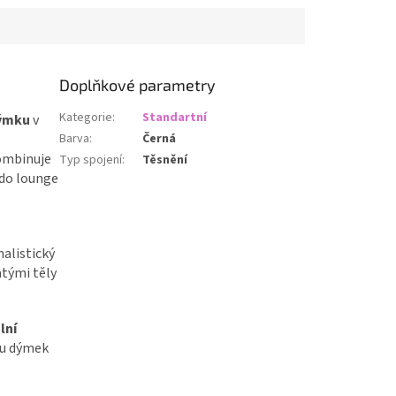
Doplňkové parametry
Kategorie
:
Standartní
dýmku
v
Barva
:
Černá
kombinuje
Typ spojení
:
Těsnění
 do lounge
alistický
tými těly
lní
ou dýmek