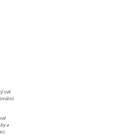
jí své
ximální
ové
oby a
ci.