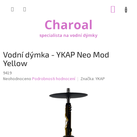
Přejít
NÁKUP
na
obsah
KOŠÍK
Vodní dýmka - YKAP Neo Mod
Yellow
9419
Průměrné
Neohodnoceno
Podrobnosti hodnocení
Značka:
YKAP
hodnocení
produktu
je
0,0
z
5
hvězdiček.