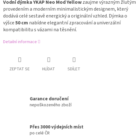
Vodní dýmka YKAP Neo Mod Yellow
zaujme výrazným žlutým
provedením a moderním minimalistickým designem, který
dodává celé sestavě energický a originální vzhled. Dýmka o
výšce
50 cm
nabídne elegantní zpracování a univerzální
kompatibilitu s vázami na těsnění.
Detailní informace
ZEPTAT SE
HLÍDAT
SDÍLET
Garance doručení
nepoškozeného zboží
Přes 3000 výdejních míst
po celé ČR