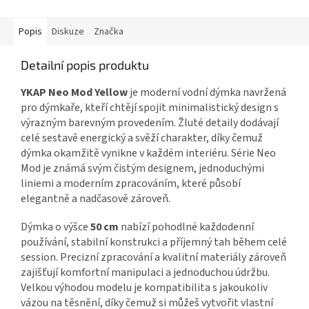
Popis
Diskuze
Značka
Detailní popis produktu
YKAP Neo Mod Yellow
je moderní vodní dýmka navržená
pro dýmkaře, kteří chtějí spojit minimalistický design s
výrazným barevným provedením. Žluté detaily dodávají
celé sestavě energický a svěží charakter, díky čemuž
dýmka okamžitě vynikne v každém interiéru. Série Neo
Mod je známá svým čistým designem, jednoduchými
liniemi a moderním zpracováním, které působí
elegantně a nadčasově zároveň.
Dýmka o výšce
50 cm
nabízí pohodlné každodenní
používání, stabilní konstrukci a příjemný tah během celé
session. Precizní zpracování a kvalitní materiály zároveň
zajišťují komfortní manipulaci a jednoduchou údržbu.
Velkou výhodou modelu je kompatibilita s jakoukoliv
vázou na těsnění, díky čemuž si můžeš vytvořit vlastní