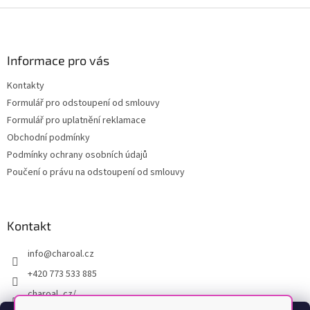
Z
á
p
a
Informace pro vás
t
Kontakty
í
Formulář pro odstoupení od smlouvy
Formulář pro uplatnění reklamace
Obchodní podmínky
Podmínky ochrany osobních údajů
Poučení o právu na odstoupení od smlouvy
Kontakt
info
@
charoal.cz
+420 773 533 885
charoal_cz/