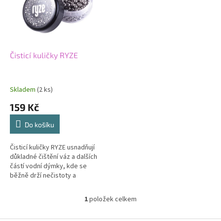
i
r
s
o
p
d
r
u
o
k
d
t
Čisticí kuličky RYZE
u
ů
k
t
Skladem
(2 ks)
ů
159 Kč
Do košíku
Čisticí kuličky RYZE usnadňují
důkladné čištění váz a dalších
částí vodní dýmky, kde se
běžně drží nečistoty a
usazeniny. Díky drobným
kuličkám se lépe dostaneš i do
1
položek celkem
O
hůře...
v