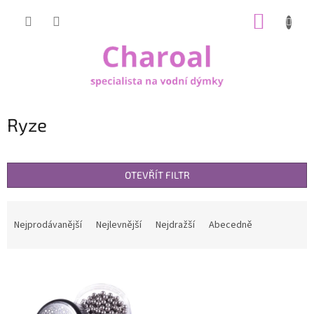
Přejít
NÁKUP
na
obsah
KOŠÍK
Ryze
OTEVŘÍT FILTR
Ř
a
Nejprodávanější
Nejlevnější
Nejdražší
Abecedně
z
e
V
n
ý
í
p
p