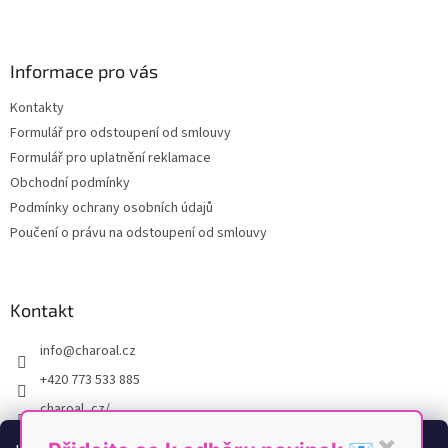
l
Z
á
á
d
p
a
a
Informace pro vás
c
t
í
Kontakty
í
p
Formulář pro odstoupení od smlouvy
r
v
Formulář pro uplatnění reklamace
k
Obchodní podmínky
y
Podmínky ochrany osobních údajů
v
ý
Poučení o právu na odstoupení od smlouvy
p
i
s
u
Kontakt
info
@
charoal.cz
+420 773 533 885
charoal_cz/
https://www.youtube.com/@Charoal
✖