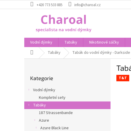
Přejít
+420 773 533 885
info@charoal.cz
na
obsah
Vodní dýmky
Tabáky
Nikotinové sáčky
Domů
Tabáky
Tabák do vodní dýmky - Darkside 
P
Tabá
o
Přeskočit
s
Kategorie
kategorie
T&T
t
r
Vodní dýmky
a
Kompletní sety
n
Tabáky
n
í
187 Strassenbande
p
Azure
a
Azure Black Line