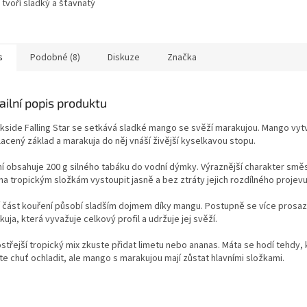
tvoří sladký a šťavnatý
 základ. Marakuja
á exotickou svěžest a
..
s
Podobné (8)
Diskuze
Značka
ailní popis produktu
rkside Falling Star se setkává sladké mango se svěží marakujou. Mango vytv
lacený základ a marakuja do něj vnáší živější kyselkavou stopu.
ní obsahuje 200 g silného tabáku do vodní dýmky. Výraznější charakter smě
a tropickým složkám vystoupit jasně a bez ztráty jejich rozdílného projevu
í část kouření působí sladším dojmem díky mangu. Postupně se více prosaz
uja, která vyvažuje celkový profil a udržuje jej svěží.
střejší tropický mix zkuste přidat limetu nebo ananas. Máta se hodí tehdy,
te chuť ochladit, ale mango s marakujou mají zůstat hlavními složkami.