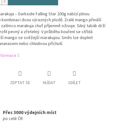
rakuja – Darkside Falling Star 200g nabízí plnou
 kombinaci dvou výrazných plodů. Zralé mango přináší
 zatímco marakuja chuť příjemně oživuje. Silný tabák drží
ofil pevný a zřetelný. V průběhu kouření se střídá
ší mango se svěžejší marakujou. Směs lze doplnit
ananasem nebo chladivou příchutí.
informace
ZEPTAT SE
HLÍDAT
SDÍLET
Přes 3000 výdejních míst
po celé ČR