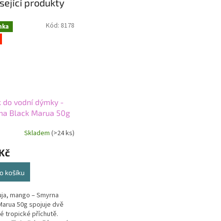
sející produkty
Kód:
8178
nka
 do vodní dýmky -
na Black Marua 50g
Skladem
(>24 ks)
Kč
o košíku
ja, mango – Smyrna
Marua 50g spojuje dvě
é tropické příchutě.