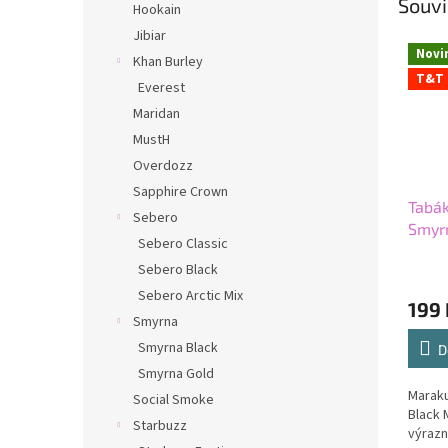
Souvi
Hookain
Jibiar
Novi
Khan Burley
T&T
Everest
Maridan
MustH
Overdozz
Sapphire Crown
Tabák
Sebero
Smyr
Sebero Classic
Sebero Black
Sebero Arctic Mix
199 
Smyrna
Smyrna Black
D
Smyrna Gold
Maraku
Social Smoke
Black 
Starbuzz
výrazn