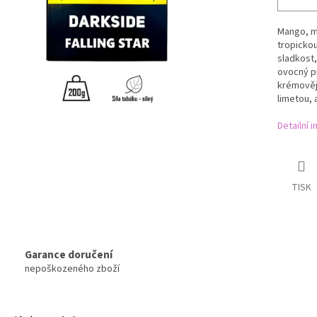
Mango, ma
tropickou
sladkost,
ovocný pr
krémověj
limetou, 
Detailní 
TISK
Garance doručení
nepoškozeného zboží