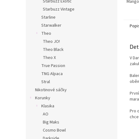
Starbuzz Exotic
Mango 
ovocný
Starbuzz Vintage
přidáv
Starline
lehkou.
Starwalker
Popi
Theo
Theo JO!
Det
Theo Black
Theo X
V Da
zaku
True Passion
TNG Alpaca
Bale
oběm
Stral
Nikotinové sáčky
Prvn
Korunky
marak
Klasika
Pro o
AO
chce
Big Maks
Cosmo Bowl
Darkside