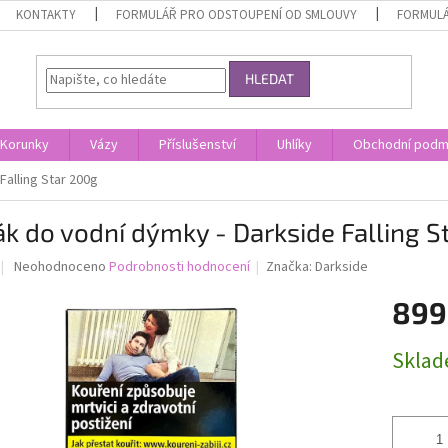
KONTAKTY
FORMULÁŘ PRO ODSTOUPENÍ OD SMLOUVY
FORMULÁ
HLEDAT
Korunky
Vázy
Příslušenství
Uhlíky
Obchodní podm
Falling Star 200g
k do vodní dýmky - Darkside Falling S
Průměrné
Neohodnoceno
Podrobnosti hodnocení
Značka:
Darkside
hodnocení
produktu
899
je
0,0
Měrná
Skla
z
cena:
5
hvězdiček.