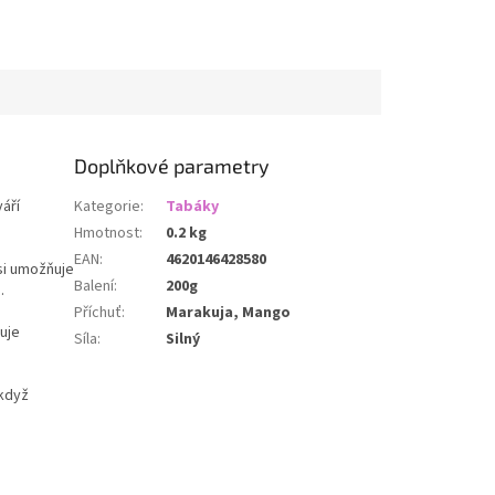
Doplňkové parametry
áří
Kategorie
:
Tabáky
Hmotnost
:
0.2 kg
EAN
:
4620146428580
si umožňuje
Balení
:
200g
.
Příchuť
:
Marakuja, Mango
uje
Síla
:
Silný
 když