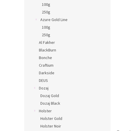
n
100g
e
250g
l
Azure Gold Line
100g
250g
Al Fakher
BlackBurn
Bonche
Craftium
Darkside
DEUS
Dozaj
Dozaj Gold
Dozaj Black
Holster
Holster Gold
Holster Noir