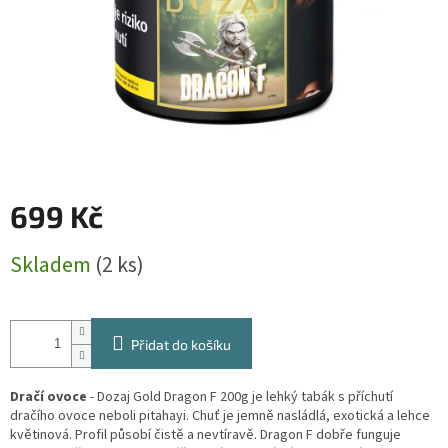
699 Kč
Měrná
Skladem
(2 ks)
cena:
Přidat do košíku
Dračí ovoce
- Dozaj Gold Dragon F 200g je lehký tabák s příchutí
dračího ovoce neboli pitahayi. Chuť je jemně nasládlá, exotická a lehce
květinová. Profil působí čistě a nevtíravě. Dragon F dobře funguje