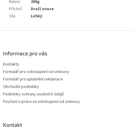
Balení
:
200g
Příchuť
:
Dračí ovoce
Síla
:
Lehký
Z
á
p
a
Informace pro vás
t
Kontakty
í
Formulář pro odstoupení od smlouvy
Formulář pro uplatnění reklamace
Obchodní podmínky
Podmínky ochrany osobních údajů
Poučení o právu na odstoupení od smlouvy
Kontakt