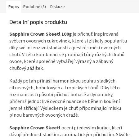
Popis
Podobné (8)
Diskuze
Detailní popis produktu
Sapphire Crown Skeetl 100g
je příchuť inspirovaná
světem ovocných cukrovinek, které si získaly popularitu
díky své intenzivní sladkosti a pestré směsi ovocných
chutí. V této kombinaci se prolínají tóny různých druhů
ovoce, které společně vytvářejí výrazný a zábavný
chuťový zážitek.
Každý potah přináší harmonickou souhru sladkých
citrusových, bobulových a tropických tónů. Díky této
rozmanitosti působí příchuť bohatě a dynamicky,
přičemž jednotlivé ovocné nuance se během kouření
jemně střídají. Výsledkem je chuť připomínající misku
plnou barevných ovocných dražé.
Sapphire Crown Skeetl
ocení především kuřáci, kteří
dávají přednost sladším a aromatickým příchutím. Skvěle