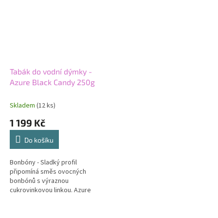
Tabák do vodní dýmky -
Azure Black Candy 250g
Skladem
(12 ks)
1 199 Kč
Do košíku
Bonbóny - Sladký profil
připomíná směs ovocných
bonbónů s výraznou
cukrovinkovou linkou. Azure
Black Candy je černý tabák
určený pro milovníky plnějších
sladkých chutí. Vyšší...