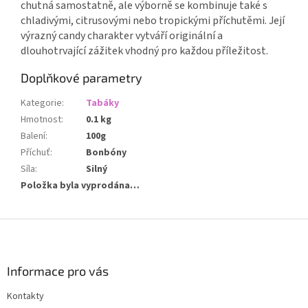
chutná samostatně, ale výborně se kombinuje také s
chladivými, citrusovými nebo tropickými příchutěmi. Její
výrazný candy charakter vytváří originální a
dlouhotrvající zážitek vhodný pro každou příležitost.
Doplňkové parametry
Kategorie
:
Tabáky
Hmotnost
:
0.1 kg
Balení
:
100g
Příchuť
:
Bonbóny
Síla
:
Silný
Položka byla vyprodána…
Z
á
p
a
Informace pro vás
t
Kontakty
í