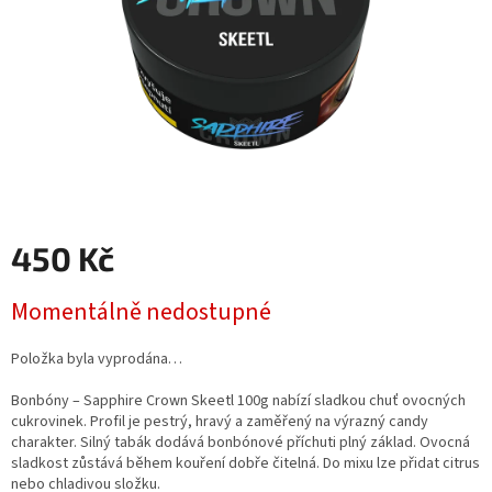
450 Kč
Měrná
Momentálně nedostupné
cena:
Položka byla vyprodána…
Bonbóny – Sapphire Crown Skeetl 100g nabízí sladkou chuť ovocných
cukrovinek. Profil je pestrý, hravý a zaměřený na výrazný candy
charakter. Silný tabák dodává bonbónové příchuti plný základ. Ovocná
sladkost zůstává během kouření dobře čitelná. Do mixu lze přidat citrus
nebo chladivou složku.