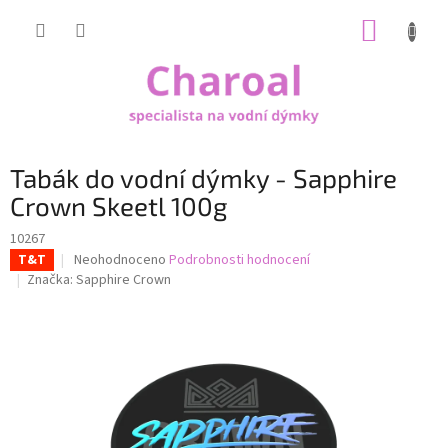
Přejít
NÁKUP
na
obsah
KOŠÍK
Tabák do vodní dýmky - Sapphire
Crown Skeetl 100g
10267
Průměrné
Neohodnoceno
Podrobnosti hodnocení
T&T
hodnocení
Značka:
Sapphire Crown
produktu
je
0,0
z
5
hvězdiček.