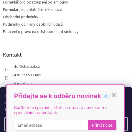
Formulář pro odstoupení od smlouvy
Formulář pro uplatnění reklamace
Obchodní podmínky
Podmínky ochrany osobních údajů
Poučení o právu na odstoupení od smlouvy
Kontakt
info
@
charoal.cz
+420 773 533 885
charoal_cz/
https://www.youtube.com/@Charoal
Přidejte se k odběru novinek 📧
✖
K personalizaci obsahu a reklam, poskytování funkcí
sociálních médií a analýze naší návštěvnosti využíváme
Buďte mezi prvními, kteří se dozví o novinkách a
soubory cookies. Více informací
zde
.
speciálních nabídkách.
Vytvořil Shoptet
Nastavení
Přihlásit se
Copyright 2026
Charoal
. Všechna práva vyhrazena.
Upravit