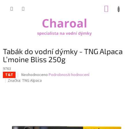
Přejít
NÁKUP
na
obsah
KOŠÍK
Tabák do vodní dýmky - TNG Alpaca
L’moine Bliss 250g
9763
Průměrné
Neohodnoceno
Podrobnosti hodnocení
T&T
hodnocení
Značka:
TNG Alpaca
produktu
je
0,0
z
5
hvězdiček.