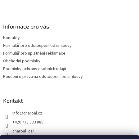
Z
á
p
a
Informace pro vás
t
Kontakty
í
Formulář pro odstoupení od smlouvy
Formulář pro uplatnění reklamace
Obchodní podmínky
Podmínky ochrany osobních údajů
Poučení o právu na odstoupení od smlouvy
Kontakt
info
@
charoal.cz
+420 773 533 885
charoal_cz/