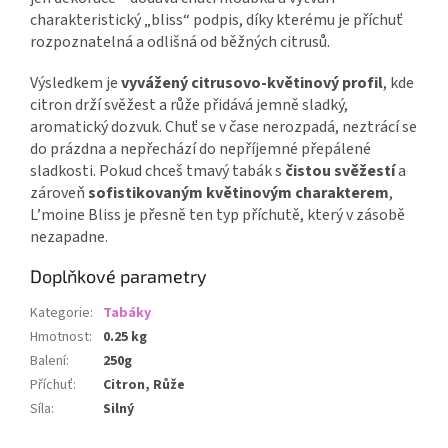
charakteristický „bliss“ podpis, díky kterému je příchuť
rozpoznatelná a odlišná od běžných citrusů.
Výsledkem je
vyvážený citrusovo-květinový profil
, kde
citron drží svěžest a růže přidává jemně sladký,
aromatický dozvuk. Chuť se v čase nerozpadá, neztrácí se
do prázdna a nepřechází do nepříjemné přepálené
sladkosti. Pokud chceš tmavý tabák s
čistou svěžestí
a
zároveň
sofistikovaným květinovým charakterem
,
L’moine Bliss je přesně ten typ příchutě, který v zásobě
nezapadne.
Doplňkové parametry
Kategorie
:
Tabáky
Hmotnost
:
0.25 kg
Balení
:
250g
Příchuť
:
Citron, Růže
Síla
:
Silný