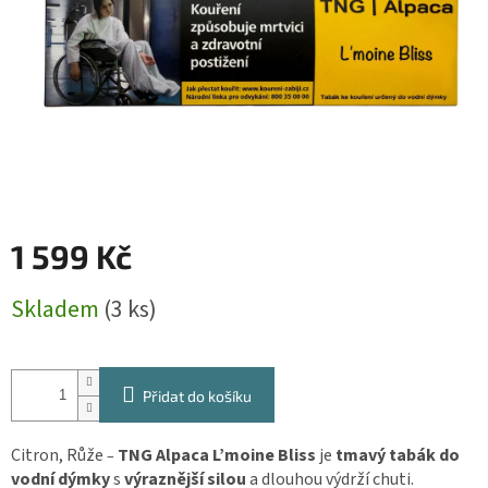
1 599 Kč
Měrná
Skladem
(3 ks)
cena:
Přidat do košíku
Citron, Růže
TNG Alpaca L’moine Bliss
je
tmavý tabák do
–
vodní dýmky
s
výraznější silou
a dlouhou výdrží chuti.