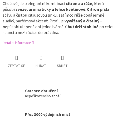
Chuťově jde o elegantní kombinaci
citronu a růže
, která
působí
svěže, aromaticky a lehce květinově
.
Citron
přidá
šťávu a čistou citrusovou linku, zatímco
růže
dodá jemně
sladký, parfémový akcent. Profil je
vyvážený a čitelný
–
nepůsobí ulepeně ani jednotvárně.
Chuť drží stabilně
po celou
seanci a neztrácí se do prázdna.
Detailní informace
ZEPTAT SE
HLÍDAT
SDÍLET
Garance doručení
nepoškozeného zboží
Přes 3000 výdejních míst