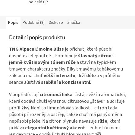
po celé ČR
Popis
Podobné (8)
Diskuze
Značka
Detailní popis produktu
TNG Alpaca L’moine Bliss
je příchuť, která působí
dospěle a elegantně – kombinuje
šťavnatý citron
s
jemně květinovým tónem růže
a staví na typickém
tmavém charakteru značky. Díky tmavému tabákovému
základu má chuť
větší intenzitu
, drží
déle
a v průběhu
seance zůstává
stabilní a konzistentní
.
V popředí stojí
citronová linka
: čistá, svěží a aromatická,
která dodává chuti výraznou citrusovou „šťávu“ a udržuje
profil živý. Není to limonádová sladkost – citron tady
působí přirozeněji a ostřeji, takže chuť má jasný směr a
nepůsobí ploše. Na citron plynule navazuje
růže
, která
přidává
elegantní květinový akcent
. Tenhle tón není
jen dekorace – dodává chuti hloubku a vytváří