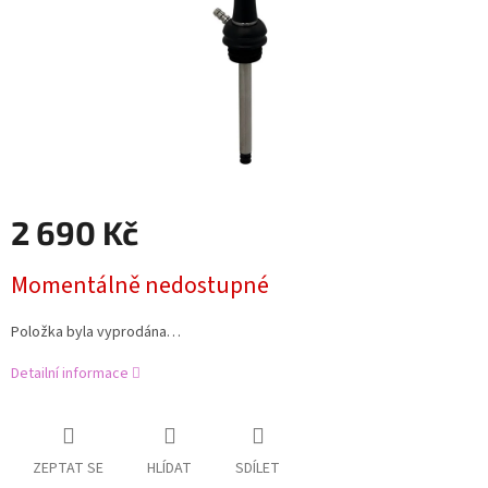
2 690 Kč
Měrná
Momentálně nedostupné
cena:
Položka byla vyprodána…
Detailní informace
ZEPTAT SE
HLÍDAT
SDÍLET