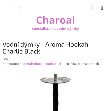
Přejít
NÁKUP
na
obsah
KOŠÍK
Vodní dýmky - Aroma Hookah
Charlie Black
6063
Průměrné
Neohodnoceno
Podrobnosti hodnocení
Značka:
Aroma Hookah
hodnocení
produktu
je
0,0
z
5
hvězdiček.