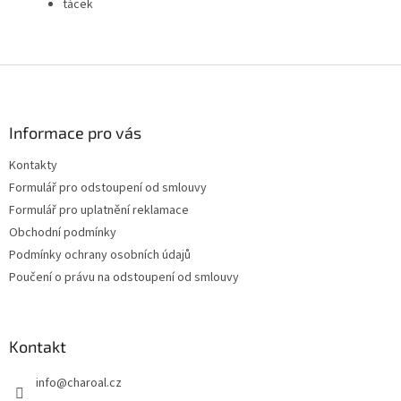
tácek
Z
á
p
a
Informace pro vás
t
Kontakty
í
Formulář pro odstoupení od smlouvy
Formulář pro uplatnění reklamace
Obchodní podmínky
Podmínky ochrany osobních údajů
Poučení o právu na odstoupení od smlouvy
Kontakt
info
@
charoal.cz