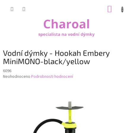
Přejít
NÁKUP
na
obsah
KOŠÍK
Vodní dýmky - Hookah Embery
MiniMONO-black/yellow
6096
Průměrné
Neohodnoceno
Podrobnosti hodnocení
hodnocení
produktu
je
0,0
z
5
hvězdiček.