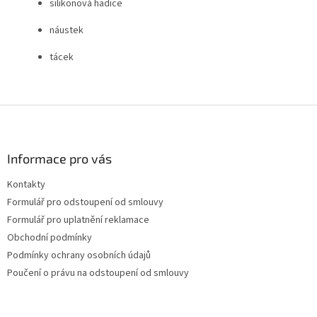
silikonová hadice
náustek
tácek
Z
á
p
a
Informace pro vás
t
Kontakty
í
Formulář pro odstoupení od smlouvy
Formulář pro uplatnění reklamace
Obchodní podmínky
Podmínky ochrany osobních údajů
Poučení o právu na odstoupení od smlouvy