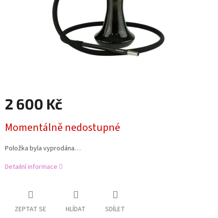
2 600 Kč
Měrná
Momentálně nedostupné
cena:
Položka byla vyprodána…
Detailní informace
ZEPTAT SE
HLÍDAT
SDÍLET